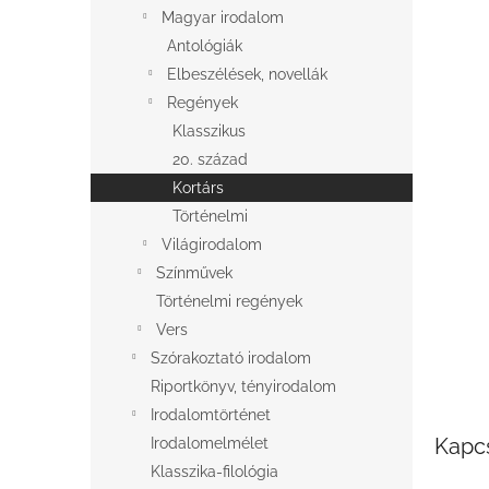
l
Magyar irodalom
Antológiák
Elbeszélések, novellák
Regények
Klasszikus
20. század
Kortárs
Történelmi
Világirodalom
Színművek
Történelmi regények
Vers
Szórakoztató irodalom
Riportkönyv, tényirodalom
Irodalomtörténet
Kapc
Irodalomelmélet
Klasszika-filológia