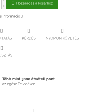
Hozzáadás a kosárhoz
s információ
MTATÁS
KÉRDÉS
NYOMON KÖVETÉS
OSZTÁS
Több mint 3000 átvételi pont
az egész Felvidéken