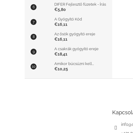
DIFER Fejlesztő füzetek - Írás
€5,80
A Gyógyító Kód
€16,11
Az ősök gyógyító ereje
€16,11
A csakrák gyógyító ereje
€18,41
Amikor búcsúzni kell...
€10,25
L
á
b
l
é
Kapcsol
c
info
@