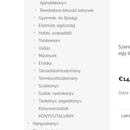
Ajándékkönyv
Rendelésre készülő könyvek
Gyermek- és ifjúsági
Életmód, egészség
Hobbi, szabadidő
Történelem
Szer
Vallás
egy é
Művészet
Erotika
Társadalomtudomány
€14
Természettudomány
Szakkönyv
Odze 
Szótár, nyelvkönyv
Tankönyv, segédkönyv
Könyvsorozatok
Leír
KÖNYVUTALVÁNY
Hangoskönyv