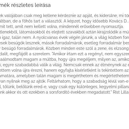
mék részletes leírása
k valójában csak meg kellene kérdeznie az apját, és kiderülne, mi tö
ltban, de a főhős tart a választól. A képzet, hogy idősebb Kovács D.
mit tett, amit nem kellett volna, mindennél erősebben nyomasztja.
tlenekből, látomásokból és elejtett szavakból aztán kirajzolódik a mú
n igaz, talán nem. A nyolcvanas évek végén járunk, a világ közben for
sek besúgók lesznek, mások forradalmárok, esetleg forradalmár be
 besúgó forradalmárok. Közben minden este szól a zene, és elzsongí
dalít, megfájdít a szerelem. "Amikor írtam ezt a regényt, nem egysze
zaálmodtam magam a múltba, hogy újra megéljem, milyen az, amiko
ik, egyre szabadabbá válik a világ. Nemcsak ennek az élménynek az e
ettem volna újra érezni, hanem egyfajta kísérletként is tekintettem az
amatára, amelyben talán magam is megérthetem és megértethetem,
an nyílnak meg az ajtók. Feltárhatom, hogy a szabadság kívül van-e
l, tőlünk, belőlünk ered-e, vagy csak egy különleges, kegyelmi pillan
nk akkor és ott ezekben a sorsfordító években megadatott." Rist Lilla