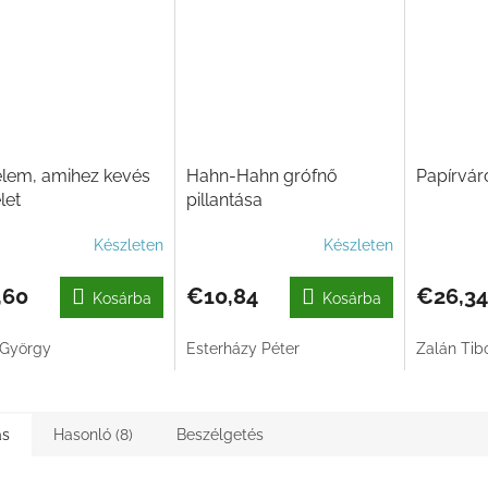
elem, amihez kevés
Hahn-Hahn grófnő
Papírvár
let
pillantása
Készleten
Készleten
,60
€10,84
€26,34
Kosárba
Kosárba
György
Esterházy Péter
Zalán Tib
ás
Hasonló (8)
Beszélgetés