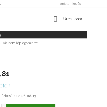
KY OCHRANY OSOBNÝCH ÚDAJOV
Bejelentkezés
KOSÁR
Üres kosár
g
Aki nem lép egyszerre
,81
r:
eten
kézbesítés:
2026. 08. 13.