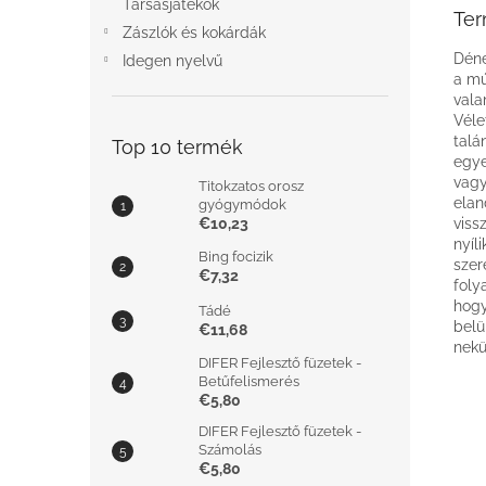
Társasjátékok
Ter
Zászlók és kokárdák
Déne
Idegen nyelvű
a mú
vala
Véle
talá
Top 10 termék
egye
vagy
Titokzatos orosz
elan
gyógymódok
€10,23
viss
nyíl
Bing focizik
szer
€7,32
foly
hogy
Tádé
belü
€11,68
nekü
DIFER Fejlesztő füzetek -
Betűfelismerés
€5,80
DIFER Fejlesztő füzetek -
Számolás
€5,80