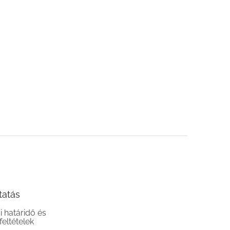
tatás
si határidő és
 feltételek