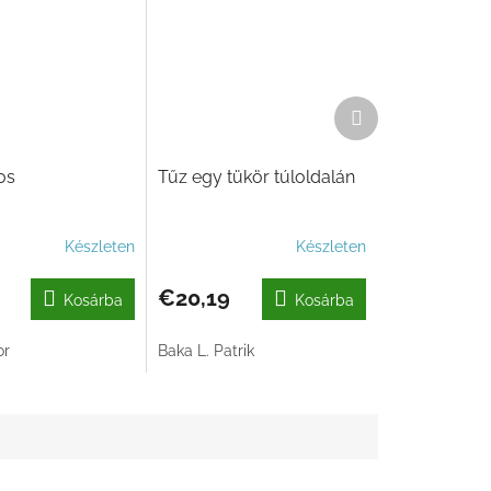
Következő
termék
os
Tűz egy tükör túloldalán
Készleten
Készleten
€20,19
Kosárba
Kosárba
or
Baka L. Patrik