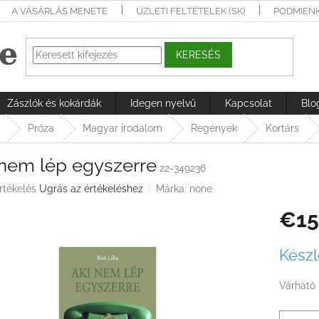
A VÁSÁRLÁS MENETE
ÜZLETI FELTÉTELEK (SK)
PODMIEN
KERESÉS
Zászlók és kokárdák
Idegen nyelvű
Kapcsolat
Blo
Próza
Magyar irodalom
Regények
Kortárs
 nem lép egyszerre
22-349236
rtékelés
Ugrás az értékeléshez
Márka:
none
€15
ése
Egységá
Készl
Várható 