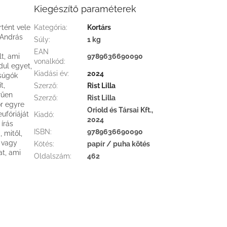
Kiegészítő paraméterek
rtént vele
Kategória
:
Kortárs
 András
Súly
:
1 kg
EAN
lt, ami
9789636690090
vonalkód
:
dul egyet,
Kiadási év
:
2024
súgók
t,
Szerző
:
Rist Lilla
rűen
Szerző
:
Rist Lilla
r egyre
Oriold és Társai Kft.,
ufóriáját
Kiadó
:
2024
 írás
ISBN
:
9789636690090
 mitől,
 vagy
Kötés
:
papír / puha kötés
at, ami
Oldalszám
:
462