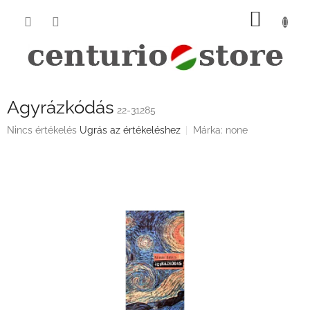
Ugrás
KOSÁ
a
fő
tartalomhoz
Agyrázkódás
22-31285
A
Nincs értékelés
Ugrás az értékeléshez
Márka:
none
termék
átlagos
értékelése
5-
ből
0,0
csillag.