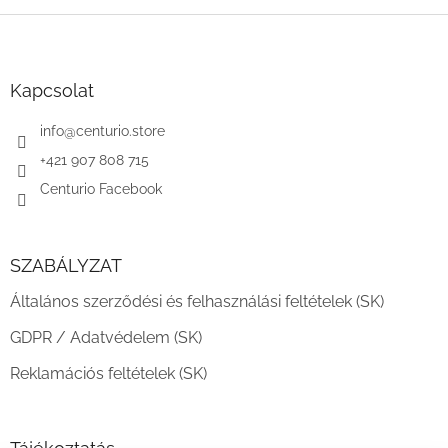
L
á
b
l
Kapcsolat
é
c
info
@
centurio.store
+421 907 808 715
Centurio Facebook
SZABÁLYZAT
Általános szerződési és felhasználási feltételek (SK)
GDPR / Adatvédelem (SK)
Reklamációs feltételek (SK)