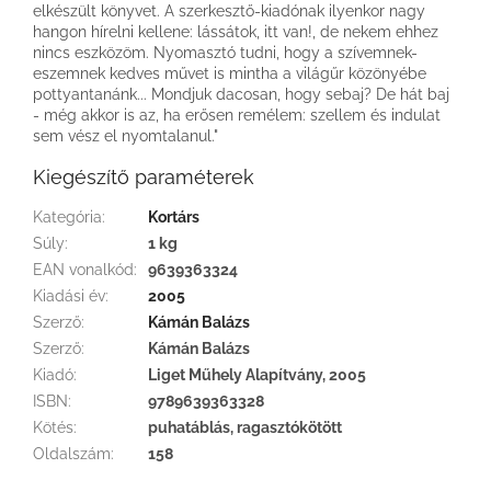
elkészült könyvet. A szerkesztő-kiadónak ilyenkor nagy
hangon hírelni kellene: lássátok, itt van!, de nekem ehhez
nincs eszközöm. Nyomasztó tudni, hogy a szívemnek-
eszemnek kedves művet is mintha a világűr közönyébe
pottyantanánk... Mondjuk dacosan, hogy sebaj? De hát baj
- még akkor is az, ha erősen remélem: szellem és indulat
sem vész el nyomtalanul."
Kiegészítő paraméterek
Kategória
:
Kortárs
Súly
:
1 kg
EAN vonalkód
:
9639363324
Kiadási év
:
2005
Szerző
:
Kámán Balázs
Szerző
:
Kámán Balázs
Kiadó
:
Liget Műhely Alapítvány, 2005
ISBN
:
9789639363328
Kötés
:
puhatáblás, ragasztókötött
Oldalszám
:
158