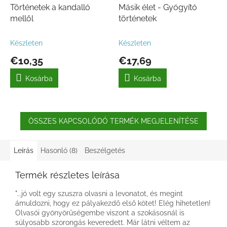
Történetek a kandalló
Másik élet - Gyógyító
mellől
történetek
Készleten
Készleten
€10,35
€17,69
Kosárba
Kosárba
ÖSSZES KAPCSOLÓDÓ TERMÉK MEGJELENÍTÉSE
Leírás
Hasonló (8)
Beszélgetés
Termék részletes leírása
"...jó volt egy szuszra olvasni a levonatot, és megint
ámuldozni, hogy ez pályakezdő első kötet! Elég hihetetlen!
Olvasói gyönyörűségembe viszont a szokásosnál is
súlyosabb szorongás keveredett. Már látni véltem az