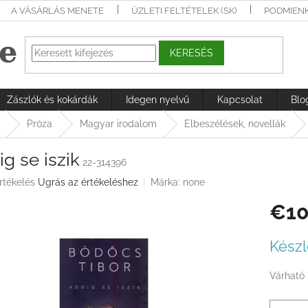
A VÁSÁRLÁS MENETE
ÜZLETI FELTÉTELEK (SK)
PODMIEN
KERESÉS
Zászlók és kokárdák
Idegen nyelvű
Kapcsolat
Blo
Próza
Magyar irodalom
Elbeszélések, novellák
g se iszik
22-314396
rtékelés
Ugrás az értékeléshez
Márka:
none
€10
ése
Egységá
Készl
Várható 