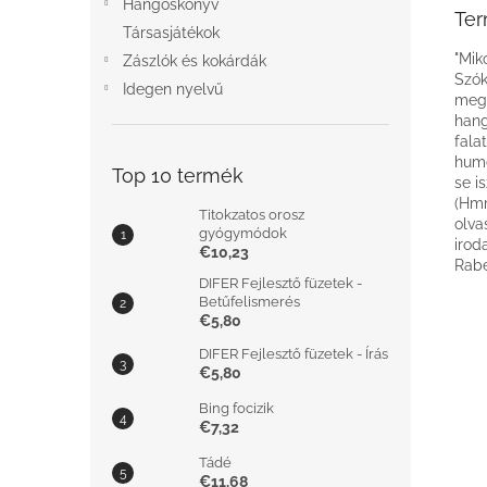
Hangoskönyv
Ter
Társasjátékok
"Mik
Zászlók és kokárdák
Szók
Idegen nyelvű
megá
hang
fala
humo
Top 10 termék
se i
(Hmm
Titokzatos orosz
olva
gyógymódok
irod
€10,23
Rabe
DIFER Fejlesztő füzetek -
Betűfelismerés
€5,80
DIFER Fejlesztő füzetek - Írás
€5,80
Bing focizik
€7,32
Tádé
€11,68