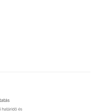
tatás
si határidő és