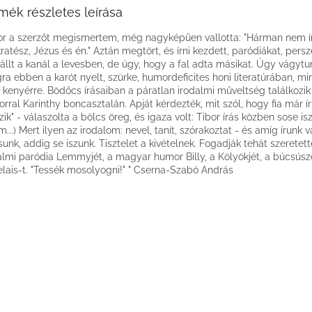
mék részletes leírása
or a szerzőt megismertem, még nagyképűen vallotta: "Hárman nem í
ratész, Jézus és én." Aztán megtört, és írni kezdett, paródiákat, persz
llt a kanál a levesben, de úgy, hogy a fal adta másikat. Úgy vágytu
ra ebben a karót nyelt, szürke, humordeficites honi literatúrában, mi
t kenyérre. Bödőcs írásaiban a páratlan irodalmi műveltség találkozik 
rral Karinthy boncasztalán. Apját kérdezték, mit szól, hogy fia már ír 
szik" - válaszolta a bölcs öreg, és igaza volt: Tibor írás közben sose isz
...) Mert ilyen az irodalom: nevel, tanít, szórakoztat - és amíg írunk 
sunk, addig se iszunk. Tisztelet a kivételnek. Fogadják tehát szeretett
almi paródia Lemmyjét, a magyar humor Billy, a Kölyökjét, a búcsúsz
lais-t. "Tessék mosolyogni!" " Cserna-Szabó András