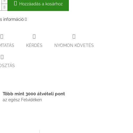
Hozzáadás a kosárhoz
s információ
MTATÁS
KÉRDÉS
NYOMON KÖVETÉS
OSZTÁS
Több mint 3000 átvételi pont
az egész Felvidéken