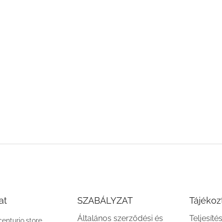
at
SZABÁLYZAT
Tájékoz
Általános szerződési és
Teljesíté
centurio.store