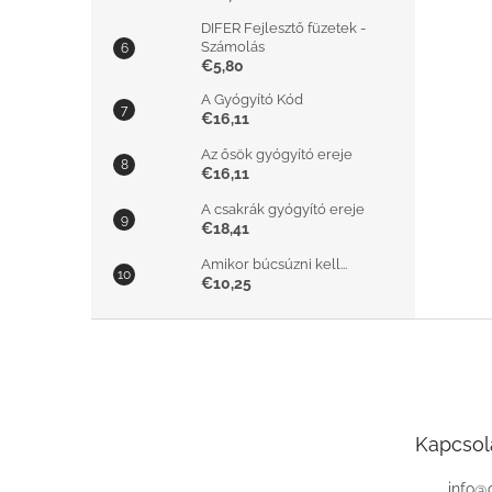
DIFER Fejlesztő füzetek -
Számolás
€5,80
A Gyógyító Kód
€16,11
Az ősök gyógyító ereje
€16,11
A csakrák gyógyító ereje
€18,41
Amikor búcsúzni kell...
€10,25
L
á
b
l
é
Kapcsol
c
info
@