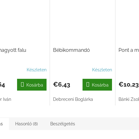
hagyott falu
Bébikommandó
Pont a 
Készleten
Készleten
64
€6,43
€10,23
Kosárba
Kosárba
r Iván
Debreceni Boglárka
Bánki Zsol
ás
Hasonló (8)
Beszélgetés