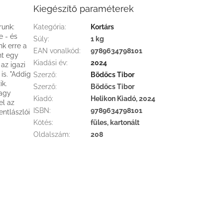
Kiegészítő paraméterek
runk:
Kategória
:
Kortárs
e - és
Súly
:
1 kg
nk erre a
EAN vonalkód
:
9789634798101
nt egy
Kiadási év
:
2024
az igazi
is. "Addig
Szerző
:
Bödőcs Tibor
ik.
Szerző
:
Bödőcs Tibor
vagy
Kiadó
:
Helikon Kiadó, 2024
el az
ISBN
:
9789634798101
entlászlói
Kötés
:
füles, kartonált
Oldalszám
:
208