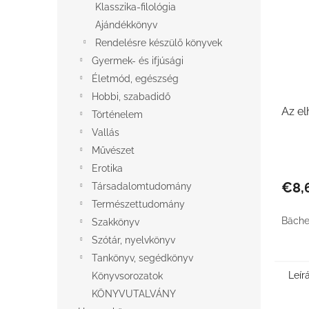
Klasszika-filológia
Ajándékkönyv
Rendelésre készülő könyvek
Gyermek- és ifjúsági
Életmód, egészség
Hobbi, szabadidő
Az el
Történelem
Vallás
Művészet
Erotika
€8,
Társadalomtudomány
Természettudomány
Bäche
Szakkönyv
Szótár, nyelvkönyv
Tankönyv, segédkönyv
Leír
Könyvsorozatok
KÖNYVUTALVÁNY