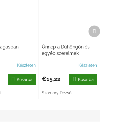
Következő
termék
magasban
Ünnep a Dühöngőn és
egyéb szerelmek
Készleten
Készleten
€15,22
Kosárba
Kosárba
t
Szomory Dezső