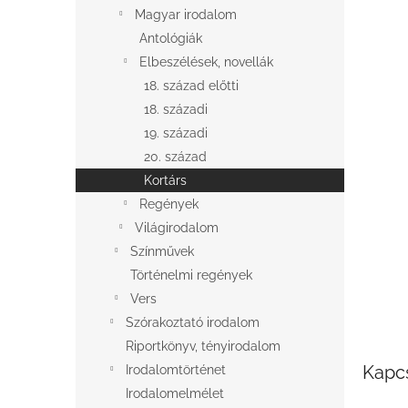
l
Magyar irodalom
Antológiák
Elbeszélések, novellák
18. század előtti
18. századi
19. századi
20. század
Kortárs
Regények
Világirodalom
Színművek
Történelmi regények
Vers
Szórakoztató irodalom
Riportkönyv, tényirodalom
Kapc
Irodalomtörténet
Irodalomelmélet