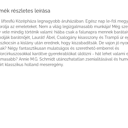
mék részletes leírása
 liftesfiú Középháza legnagyobb áruházában. Egész nap le-föl megy a
orolja az emeleteket. Nem a világ legizgalmasabb munkája! Még sze
 vele mindig történik valami: hiába csak a falunapra mennek barátaiv
bolják barátnőjét, Laurát! Ábel, Csalogány kisasszony és Trampli úr 
uszkocsin a kislány után erednek, hogy kiszabadítsák. De vajon jó ny
ak? Négy fantasztikusan mulatságos és szerethető emberrel és
orcirkuszosokkal karöltve gyerekrablókat üldözni - hát lehet valami 
lmasabb? Annie M.G. Schmidt utánozhatatlan zsenialitásával és hum
rt klasszikus holland meseregény.