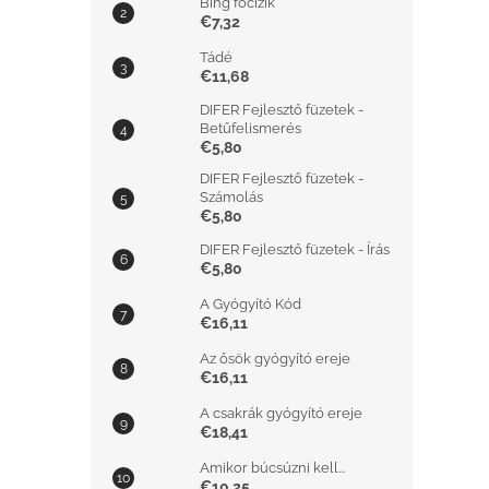
Bing focizik
€7,32
Tádé
€11,68
DIFER Fejlesztő füzetek -
Betűfelismerés
€5,80
DIFER Fejlesztő füzetek -
Számolás
€5,80
DIFER Fejlesztő füzetek - Írás
€5,80
A Gyógyító Kód
€16,11
Az ősök gyógyító ereje
€16,11
A csakrák gyógyító ereje
€18,41
Amikor búcsúzni kell...
€10,25