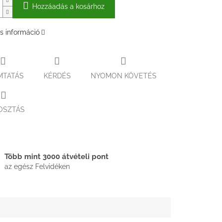
Hozzáadás a kosárhoz
s információ
MTATÁS
KÉRDÉS
NYOMON KÖVETÉS
OSZTÁS
Több mint 3000 átvételi pont
az egész Felvidéken