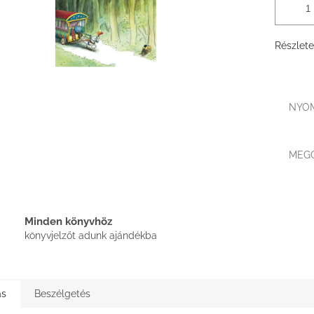
Részlete
NYO
MEG
Minden könyvhöz
könyvjelzőt adunk ajándékba
ás
Beszélgetés