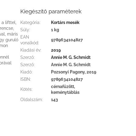
Kiegészítő paraméterek
 lifttel,
Kategória
:
Kortárs mesék
rencse,
Súly
:
1 kg
al, máris
EAN
egy guruló
9789634104827
vonalkód
:
omon
Kiadási év
:
2019
ennél
Szerző
:
Annie M. G. Schmidt
orával
Szerző
:
Annie M. G. Schmidt
Kiadó
:
Pozsonyi Pagony, 2019
ISBN
:
9789634104827
cérnafűzött,
Kötés
:
keménytáblás
Oldalszám
:
143