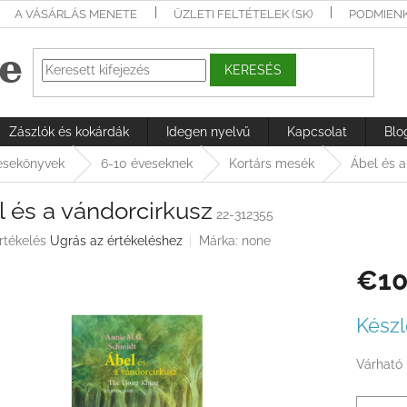
A VÁSÁRLÁS MENETE
ÜZLETI FELTÉTELEK (SK)
PODMIEN
KERESÉS
Zászlók és kokárdák
Idegen nyelvű
Kapcsolat
Blo
sekönyvek
6-10 éveseknek
Kortárs mesék
Ábel és a
 és a vándorcirkusz
22-312355
rtékelés
Ugrás az értékeléshez
Márka:
none
€10
ése
Egységá
Készl
Várható 