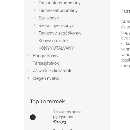
Társadalomtudomány
Ter
Természettudomány
Szakkönyv
Ábel
Szótár, nyelvkönyv
és s
hogy
Tankönyv, segédkönyv
elra
Könyvsorozatok
cirk
KÖNYVUTALVÁNY
vann
vánd
Hangoskönyv
izga
Társasjátékok
megí
Zászlók és kokárdák
Idegen nyelvű
Top 10 termék
Titokzatos orosz
gyógymódok
€10,23