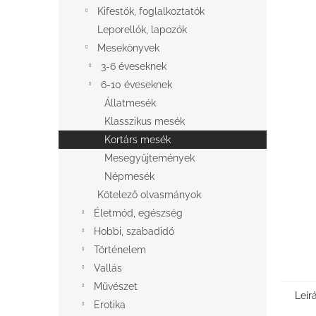
l
Kifestők, foglalkoztatók
Leporellók, lapozók
Mesekönyvek
3-6 éveseknek
6-10 éveseknek
Állatmesék
Klasszikus mesék
Kortárs mesék
Mesegyűjtemények
Népmesék
Kötelező olvasmányok
Életmód, egészség
Hobbi, szabadidő
Történelem
Vallás
Művészet
Leír
Erotika