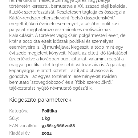
felmenőiről is mesél, apai nagyapja és nagybátyja
történetén keresztül bemutatva a XX. század eleji baloldali
illúziók szertefoszlását. Részletesen taglalja és összegzi a
Kádár-rendszer ellenzékeként "belső disszidensként"
megélt ifjúkori éveinek eseményeit, a későbbi politikusi
pályáját meghatározó eszméinek és motivációinak
kialakulását. A történet végigkíséri polgármesteri éveit, de
kitér a 2010 óta eltelt időszak politikai és személyes
eseményeire is. Új munkájával kiegészíti a több mint egy
évtizede megjelent könyveit, írásait, az eltelt idő távlatából
újraértékelve a korábban publikáltakat, valamint reagál a
magyar politikai élet legfrissebb változásaira is. A gazdag
képanyaggal ellátott kötetet - az ifjabb olvasókra is
gondolva - az egyes történelmi eseményeket röviden
bemutató "szövegdobozok" és a "főbb szereplőkről"
tájékoztatást nyújtó névmutató egészíti ki.
Kiegészítő paraméterek
Kategória
:
Politika
Súly
:
1 kg
EAN vonalkód
:
9786156662088
Kiadási év
:
2024