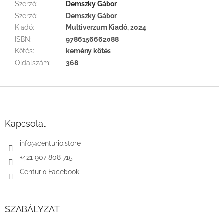
Szerző
:
Demszky Gábor
Szerző
:
Demszky Gábor
Kiadó
:
Multiverzum Kiadó, 2024
ISBN
:
9786156662088
Kötés
:
kemény kötés
Oldalszám
:
368
L
á
b
l
Kapcsolat
é
c
info
@
centurio.store
+421 907 808 715
Centurio Facebook
SZABÁLYZAT