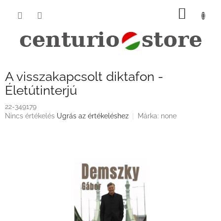
Ugrás
KOSÁ
a
fő
tartalomhoz
A visszakapcsolt diktafon -
Életútinterjú
22-349179
A
Nincs értékelés
Ugrás az értékeléshez
Márka:
none
termék
átlagos
értékelése
5-
ből
0,0
csillag.