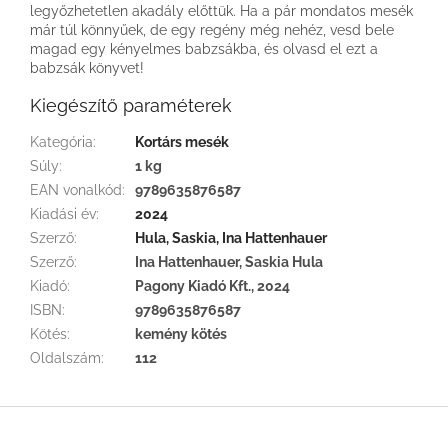
legyőzhetetlen akadály előttük. Ha a pár mondatos mesék
már túl könnyűek, de egy regény még nehéz, vesd bele
magad egy kényelmes babzsákba, és olvasd el ezt a
babzsák könyvet!
Kiegészítő paraméterek
Kategória
:
Kortárs mesék
Súly
:
1 kg
EAN vonalkód
:
9789635876587
Kiadási év
:
2024
Szerző
:
Hula, Saskia, Ina Hattenhauer
Szerző
:
Ina Hattenhauer, Saskia Hula
Kiadó
:
Pagony Kiadó Kft., 2024
ISBN
:
9789635876587
Kötés
:
kemény kötés
Oldalszám
:
112
L
á