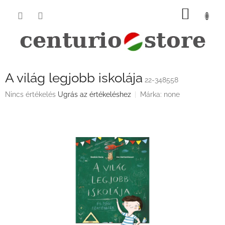
Ugrás
KOSÁ
a
fő
tartalomhoz
A világ legjobb iskolája
22-348558
A
Nincs értékelés
Ugrás az értékeléshez
Márka:
none
termék
átlagos
értékelése
5-
ből
0,0
csillag.