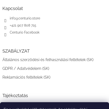
b
l
Kapcsolat
é
c
info
@
centurio.store
+421 907 808 715
Centurio Facebook
SZABÁLYZAT
Általános szerződési és felhasználási feltételek (SK)
GDPR / Adatvédelem (SK)
Reklamációs feltételek (SK)
Tájékoztatás
Teljesítési határidő és szállítási feltételek