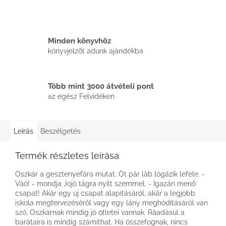
Minden könyvhöz
könyvjelzőt adunk ajándékba
Több mint 3000 átvételi pont
az egész Felvidéken
Leírás
Beszélgetés
Termék részletes leírása
Oszkár a gesztenyefára mutat. Öt pár láb lógázik lefele. -
Váó! - mondja Jojó tágra nyílt szemmel. - Igazán menő
csapat! Akár egy új csapat alapításáról, akár a legjobb
iskola megtervezéséről vagy egy lány meghódításáról van
szó, Oszkárnak mindig jó ötletei vannak. Ráadásul a
barátaira is mindig számíthat. Ha összefognak, nincs