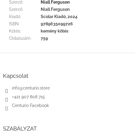
Szerző
:
Niall Ferguson
Szerző
:
Niall Ferguson
Kiadó
:
Scolar Kiadó, 2024
ISBN
:
9789635099726
Kötés
:
kemény kötés
Oldalszám
:
759
L
á
b
l
Kapcsolat
é
c
info
@
centurio.store
+421 907 808 715
Centurio Facebook
SZABÁLYZAT