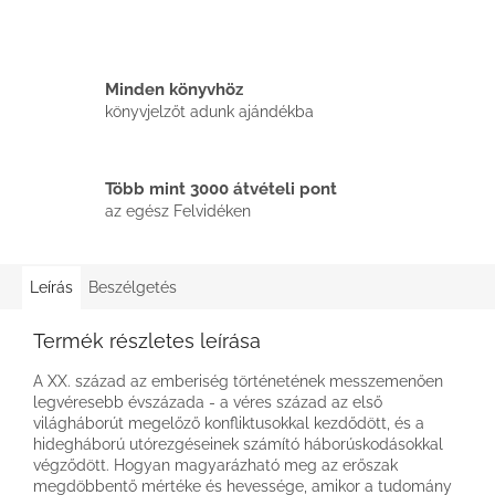
Minden könyvhöz
könyvjelzőt adunk ajándékba
Több mint 3000 átvételi pont
az egész Felvidéken
Leírás
Beszélgetés
Termék részletes leírása
A XX. század az emberiség történetének messzemenően
legvéresebb évszázada - a véres század az első
világháborút megelőző konfliktusokkal kezdődött, és a
hidegháború utórezgéseinek számító háborúskodásokkal
végződött. Hogyan magyarázható meg az erőszak
megdöbbentő mértéke és hevessége, amikor a tudomány