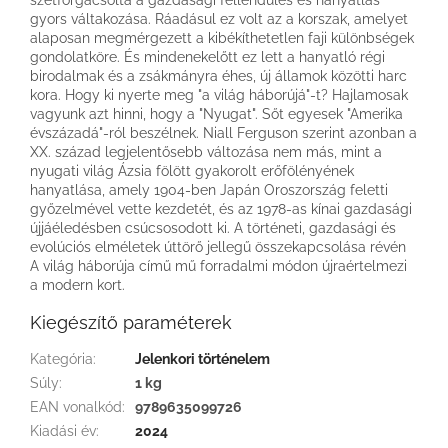
gyors váltakozása. Ráadásul ez volt az a korszak, amelyet
alaposan megmérgezett a kibékíthetetlen faji különbségek
gondolatköre. És mindenekelőtt ez lett a hanyatló régi
birodalmak és a zsákmányra éhes, új államok közötti harc
kora. Hogy ki nyerte meg "a világ háborújá"-t? Hajlamosak
vagyunk azt hinni, hogy a "Nyugat". Sőt egyesek "Amerika
évszázadá"-ról beszélnek. Niall Ferguson szerint azonban a
XX. század legjelentősebb változása nem más, mint a
nyugati világ Ázsia fölött gyakorolt erőfölényének
hanyatlása, amely 1904-ben Japán Oroszország feletti
győzelmével vette kezdetét, és az 1978-as kínai gazdasági
újjáéledésben csúcsosodott ki. A történeti, gazdasági és
evolúciós elméletek úttörő jellegű összekapcsolása révén
A világ háborúja című mű forradalmi módon újraértelmezi
a modern kort.
Kiegészítő paraméterek
Kategória
:
Jelenkori történelem
Súly
:
1 kg
EAN vonalkód
:
9789635099726
Kiadási év
:
2024