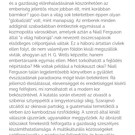
és a gazdaság előrehaladásának köszönhetően az
emberiség jelentős része jobban élt, mint korábban
bármikor? 1900-ban a világ sok tekintetben éppen olyan
"globalizált" volt, mint manapság. Az emberek minden
addiginál szabadabban érintkeztek egymással a
kozmopolita városokban, amelyek aztán a Niall Ferguson
által "a világ háborújá"-nak nevezett összecsapások
elsődleges célpontjaivá váltak. Ez a háború ártatlan civilek
ellen folyt, de nem valamilyen földön kívüli megszállók
vívták, ahogyan azt H. G. Wells képzelte, hanem
embertársaink egymás ellen. Miért torkolhatott a fejlődés
népirtásba? Mik voltak például a holokauszt okai? Niall
Ferguson talán legjelentősebb könyvében a gyűlölet
évszázadának paradoxona mögé kíván betekinteni. Rá
jellemző éleslátással, elevenséggel és eredetiséggel kísérli
meg felfejteni, mi romolhatott el a modern kor
beköszöntével. A kutatás során elvezeti az olvasót a
szibériai sztyeppétől a lengyelországi síkig, Szarajevó
utcáitól az okinavai partokig, a guatemalai temetőktől a
vérben ázó kambodzsai rizsföldekig. A szerző által kínált
válaszok újszerűek, ugyanakkor meggyőzőek. Az ábrázolt
időszakot fenekestől felforgatta a gazdaság szeszélyes
kiszámíthatatlansága. A multikulturális közösségeket
szétforgácsolta a gazdasági fellendülés és hanyatlás