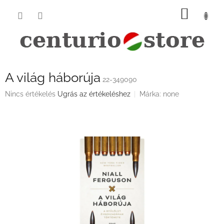
Ugrás
KOSÁ
a
fő
tartalomhoz
A világ háborúja
22-349090
A
Nincs értékelés
Ugrás az értékeléshez
Márka:
none
termék
átlagos
értékelése
5-
ből
0,0
csillag.