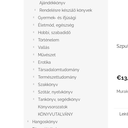
Ajándékkönyv
Rendelésre készülő könyvek
Gyermek- és ifjúsági
Életmód, egészség
Hobbi, szabadidő
Történelem
Szput
Vallás
Művészet
Erotika
Társadalomtudomány
€13
Természettudomány
Szakkönyv
Murak
Szótár, nyelvkönyv
Tankönyv, segédkönyv
Könyvsorozatok
Leír
KÖNYVUTALVÁNY
Hangoskönyv