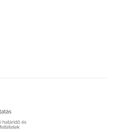
tatás
si határidő és
 feltételek