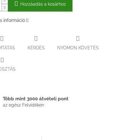
Hozzáadás a kosárhoz
s információ
MTATÁS
KÉRDÉS
NYOMON KÖVETÉS
OSZTÁS
Több mint 3000 átvételi pont
az egész Felvidéken