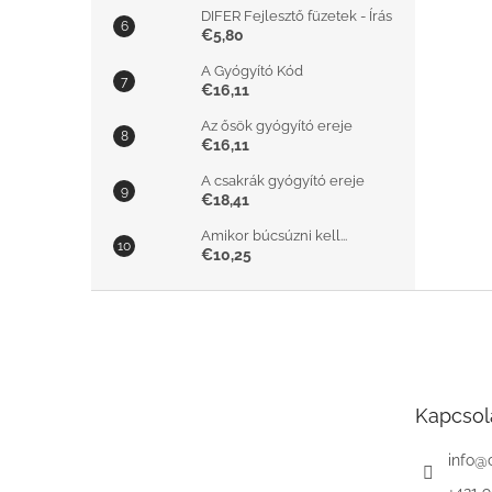
DIFER Fejlesztő füzetek - Írás
€5,80
A Gyógyító Kód
€16,11
Az ősök gyógyító ereje
€16,11
A csakrák gyógyító ereje
€18,41
Amikor búcsúzni kell...
€10,25
L
á
b
l
é
Kapcsol
c
info
@