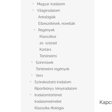
l
Magyar irodalom
Világirodalom
Antológiák
Elbeszélések, novellák
Regények
Klasszikus
20. század
Kortárs
Történelmi
Színművek
Történelmi regények
Vers
Szórakoztató irodalom
Riportkönyv, tényirodalom
Irodalomtörténet
Kapc
Irodalomelmélet
Klasszika-filológia