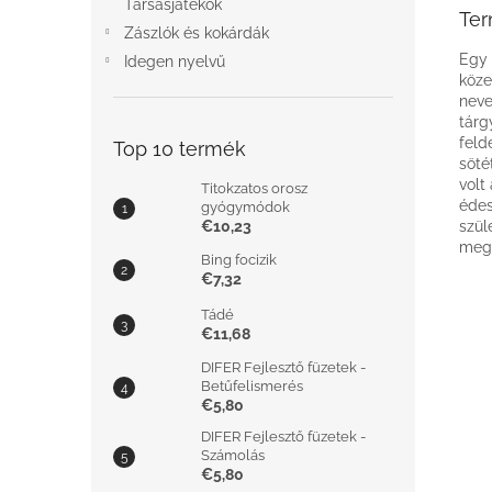
Társasjátékok
Ter
Zászlók és kokárdák
Egy 
Idegen nyelvű
köze
neve
tárg
feld
Top 10 termék
söté
volt
Titokzatos orosz
édes
gyógymódok
€10,23
szül
megs
Bing focizik
€7,32
Tádé
€11,68
DIFER Fejlesztő füzetek -
Betűfelismerés
€5,80
DIFER Fejlesztő füzetek -
Számolás
€5,80