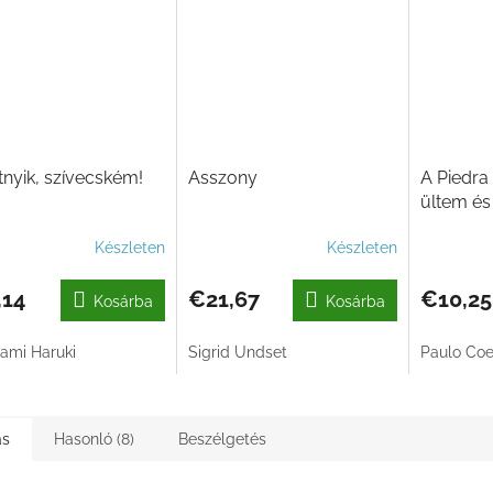
nyik, szívecském!
Asszony
A Piedra 
ültem és
Készleten
Készleten
,14
€21,67
€10,25
Kosárba
Kosárba
ami Haruki
Sigrid Undset
Paulo Coe
ás
Hasonló (8)
Beszélgetés