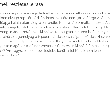
mék részletes leírása
kis norvég szigeten egy férfi áll az udvarra kicipelt ócska bútorok köz
lben elzúgó repülőt nézi. Andreas évek óta nem járt a Sárga villában
lőapja halála után kénytelen rendbe tenni a káosz uralta birtokot. A 
yak, újságok, fotók és naplók között kutatva feltárul előtte a sziget tö
ereng imádott nővérével, Minnával töltött gyermekkora is. A rejtélyes
t felhőként gomolyog a fejében, kérdései csak újabb kérdésekhez ve
 a miniszter célja a háborús menekült gyerekeknek létrehozott kolóniá
gette magához a kifürkészhetetlen Carsten úr Minnát? Élnek-e még 
eik? "Ami egyszer az ember testébe kerül, attól többé nem lehet
zabadulni."