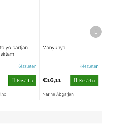
Következő
termék
folyó partján
Manyunya
 sírtam
Készleten
Készleten
€16,11
Kosárba
Kosárba
lho
Narine Abgarjan