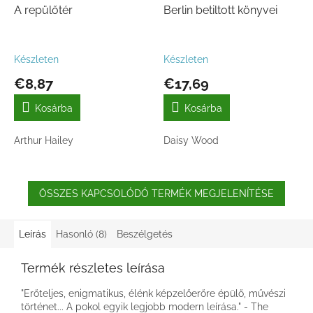
A repülőtér
Berlin betiltott könyvei
Készleten
Készleten
€8,87
€17,69
Kosárba
Kosárba
Arthur Hailey
Daisy Wood
ÖSSZES KAPCSOLÓDÓ TERMÉK MEGJELENÍTÉSE
Leírás
Hasonló (8)
Beszélgetés
Termék részletes leírása
"Erőteljes, enigmatikus, élénk képzelőerőre épülő, művészi
történet... A pokol egyik legjobb modern leírása." - The