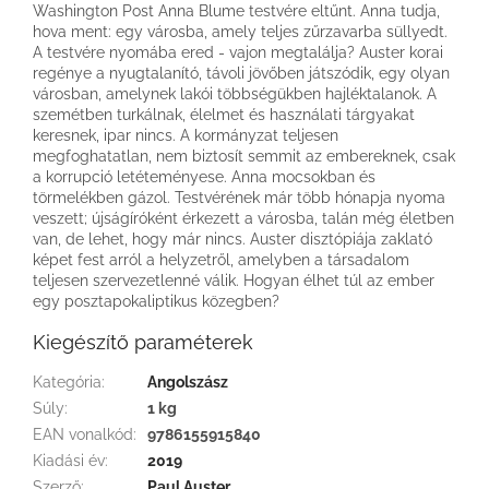
Washington Post Anna Blume testvére eltűnt. Anna tudja,
hova ment: egy városba, amely teljes zűrzavarba süllyedt.
A testvére nyomába ered - vajon megtalálja? Auster korai
regénye a nyugtalanító, távoli jövőben játszódik, egy olyan
városban, amelynek lakói többségükben hajléktalanok. A
szemétben turkálnak, élelmet és használati tárgyakat
keresnek, ipar nincs. A kormányzat teljesen
megfoghatatlan, nem biztosít semmit az embereknek, csak
a korrupció letéteményese. Anna mocsokban és
törmelékben gázol. Testvérének már több hónapja nyoma
veszett; újságíróként érkezett a városba, talán még életben
van, de lehet, hogy már nincs. Auster disztópiája zaklató
képet fest arról a helyzetről, amelyben a társadalom
teljesen szervezetlenné válik. Hogyan élhet túl az ember
egy posztapokaliptikus közegben?
Kiegészítő paraméterek
Kategória
:
Angolszász
Súly
:
1 kg
EAN vonalkód
:
9786155915840
Kiadási év
:
2019
Szerző
:
Paul Auster