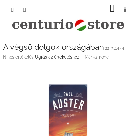
Ugrás
KOSÁ
a
fő
tartalomhoz
A végső dolgok országában
22-311444
A
Nincs értékelés
Ugrás az értékeléshez
Márka:
none
termék
átlagos
értékelése
5-
ből
0,0
csillag.