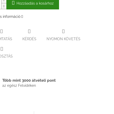
Hozzáadás a kosárhoz
s információ
MTATÁS
KÉRDÉS
NYOMON KÖVETÉS
OSZTÁS
Több mint 3000 átvételi pont
az egész Felvidéken