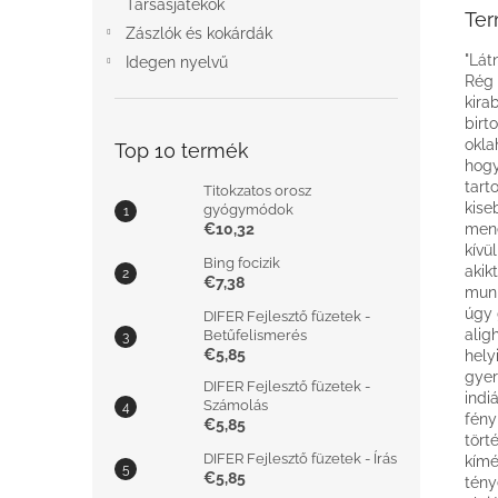
Társasjátékok
Ter
Zászlók és kokárdák
"Lát
Idegen nyelvű
Rég 
kira
birt
okla
Top 10 termék
hogy
tart
Titokzatos orosz
kise
gyógymódok
€10,32
mene
kívü
Bing focizik
akik
€7,38
munk
úgy 
DIFER Fejlesztő füzetek -
alig
Betűfelismerés
€5,85
hely
gyer
DIFER Fejlesztő füzetek -
indi
Számolás
fény
€5,85
tört
DIFER Fejlesztő füzetek - Írás
kímé
€5,85
tény