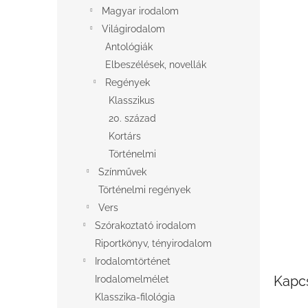
l
Magyar irodalom
Világirodalom
Antológiák
Elbeszélések, novellák
Regények
Klasszikus
20. század
Kortárs
Történelmi
Színművek
Történelmi regények
Vers
Szórakoztató irodalom
Riportkönyv, tényirodalom
Irodalomtörténet
Kapc
Irodalomelmélet
Klasszika-filológia