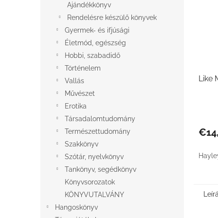
Ajándékkönyv
Rendelésre készülő könyvek
Gyermek- és ifjúsági
Életmód, egészség
Hobbi, szabadidő
Történelem
Like 
Vallás
Művészet
Erotika
Társadalomtudomány
€14
Természettudomány
Szakkönyv
Hayle
Szótár, nyelvkönyv
Tankönyv, segédkönyv
Könyvsorozatok
Leír
KÖNYVUTALVÁNY
Hangoskönyv