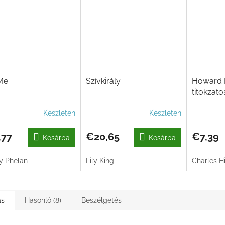
Me
Szívkirály
Howard 
titokzato
Készleten
Készleten
,77
€20,65
€7,39
Kosárba
Kosárba
y Phelan
Lily King
Charles 
ás
Hasonló (8)
Beszélgetés