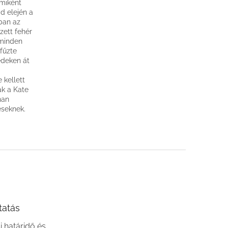
 miként
ad elején a
ban az
zett fehér
 minden
fűzte
édeken át
kellett
ak a Kate
nan
éseknek.
tatás
si határidő és