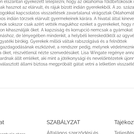
én elszántan igyekezett leleplezni, hogy az oklahomai földbirtokosok
ak hasznot az elárvult, és rájuk bízott indián gyerekekből. A 20. száz
jogokkal kapcsolatos visszaélések zavartalanul virágoztak Oklahomá
kos indián törzsek elárvult gyermekeinek kárára. A hivatal által kineve
ok sokszor csak azért vették magukhoz ezeket a gyerekeket, hogy
n kihasználják őket. A kapzsiság és korrupció nemcsak a gyámokat 
áshoz, de lényegében mindenkit, a helybéli kereskedőktől az ügyv
gyatéki bírókig. Gyerekek milliói váltak rabszolgává és a felnőttek
azdagodásának eszközévé, a rendszer pedig, melynek védelmeznie 
a őket, részvétlenül nézte szenvedésüket. Lisa Wingate regénye ann
ardnak állít emléket, aki mint a jótékonysági és nevelőintézetek újon
álasztott állami biztosa megpróbált gátat vetni a lelketlen visszaél
at
SZABÁLYZAT
Tájékoz
Általános szerződési és
Teljesíté