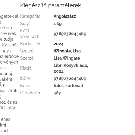
Kiegészítő paraméterek
égettek el.
Kategória
:
Angolszász
t
Súly
:
1 kg
zerűbb
EAN
tézmények
9789636043469
vonalkód
:
e tudja,
Kiadási év
:
2024
 törzshöz
 hogy a
Szerző
:
Wingate, Lisa
 az erdőbe
Szerző
:
Lisa Wingate
törvényen
Libri Könyvkiadó,
nak,
Kiadó
:
2024
adőr új
ISBN
:
9789636043469
nyaként
 Ám
Kötés
:
füles, kartonált
sa körüli
Oldalszám
:
487
g
ot, és az
tt talán
s
a éhes
elmi
ázad