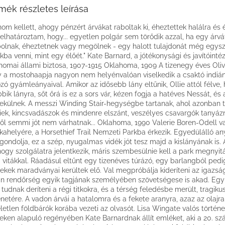
mék részletes leírása
nom kellett, ahogy pénzért árvákat raboltak ki, éheztettek halálra és 
elhatároztam, hogy... egyetlen polgár sem törődik azzal, ha egy árvá
bolnak, éheztetnek vagy megölnek - egy halott tulajdonát még egys
okba venni, mint egy élőét." Kate Barnard, a jótékonysági és javítóin
homai állami biztosa, 1907-1915 Oklahoma, 1909 A tizenegy éves Oliv
 a mostohaapja nagyon nem helyénvalóan viselkedik a csaktó indián
ozó gyámleányaival. Amikor az idősebb lány eltűnik, Ollie attól félve,
bbik lányra, sőt őrá is ez a sors vár, kézen fogja a hatéves Nessát, és
külnek. A messzi Winding Stair-hegységbe tartanak, ahol azonban 
liek, kincsvadászok és mindenre elszánt, veszélyes csavargók tanyáz
től semmi jót nem várhatnak... Oklahoma, 1990 Valerie Boren-Odell v
ahelyére, a Horsethief Trail Nemzeti Parkba érkezik. Egyedülálló a
gondolja, ez a szép, nyugalmas vidék jót tesz majd a kislányának is.
hogy szolgálatra jelentkezik, máris szembesülnie kell a park megnyitá
i vitákkal. Ráadásul eltűnt egy tizenéves túrázó, egy barlangból pedi
ekek maradványai kerültek elő. Val megpróbálja kideríteni az igazság
án rendőrség egyik tagjának személyében szövetségese is akad. Együ
 tudnak deríteni a régi titkokra, és a térség feledésbe merült, tragiku
énetére. A vadon árvái a hatalomra és a fekete aranyra, azaz az olajr
letlen földbárók korába vezeti az olvasót. Lisa Wingate valós történ
eken alapuló regényében Kate Barnardnak állít emléket, aki a 20. sz