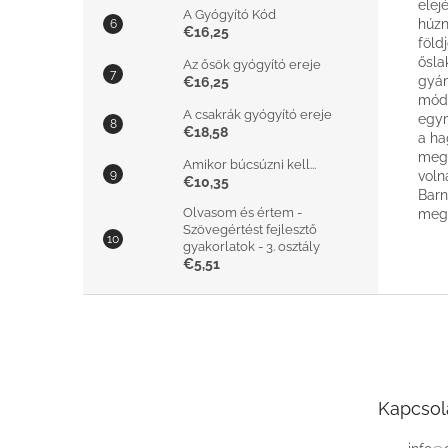
elej
A Gyógyító Kód
húzn
€16,25
föld
ősla
Az ősök gyógyító ereje
gyám
€16,25
módo
A csakrák gyógyító ereje
egym
€18,58
a ha
megg
Amikor búcsúzni kell...
voln
€10,35
Barn
Olvasom és értem -
megv
Szövegértést fejlesztő
gyakorlatok - 3. osztály
€5,51
L
á
b
l
é
Kapcsol
c