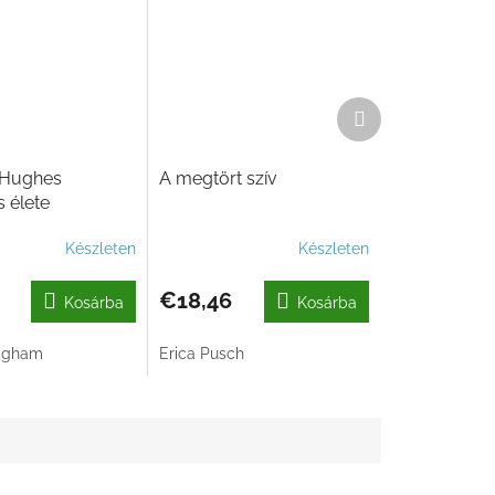
Következő
termék
Hughes
A megtört szív
s élete
Készleten
Készleten
€18,46
Kosárba
Kosárba
Higham
Erica Pusch