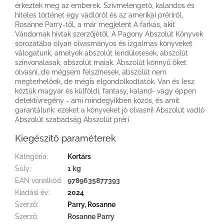
érkeztek meg az emberek. Szívmelengető, kalandos és
hiteles történet egy vadlóról és az amerikai prériről,
Rosanne Parry-től, a már megjelent A farkas, akit
Vándornak hívtak szerzőjétől. A Pagony Abszolút Könyvek
sorozatába olyan olvasmányos és izgalmas könyveket
válogatunk, amelyek abszolút lendületesek, abszolút
színvonalasak, abszolút maiak. Abszolút könnyű őket
olvasni, de mégsem felszínesek, abszolút nem
megterhelőek, de mégis elgondolkodtatók. Van és lesz
köztük magyar és külföldi, fantasy, kaland- vagy éppen
detektívregény - ami mindegyikben közös, és amit
garantálunk: ezeket a könyveket jó olvasni! Abszolút vadló
Abszolút szabadság Abszolút préri
Kiegészítő paraméterek
Kategória
:
Kortárs
Súly
:
1 kg
EAN vonalkód
:
9789635877393
Kiadási év
:
2024
Szerző
:
Parry, Rosanne
Szerző
:
Rosanne Parry