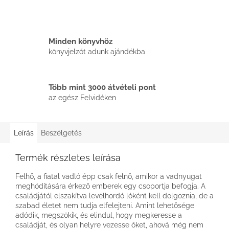
Minden könyvhöz
könyvjelzőt adunk ajándékba
Több mint 3000 átvételi pont
az egész Felvidéken
Leírás
Beszélgetés
Termék részletes leírása
Felhő, a fiatal vadló épp csak felnő, amikor a vadnyugat
meghódítására érkező emberek egy csoportja befogja. A
családjától elszakítva levélhordó lóként kell dolgoznia, de a
szabad életet nem tudja elfelejteni. Amint lehetősége
adódik, megszökik, és elindul, hogy megkeresse a
családját, és olyan helyre vezesse őket, ahová még nem