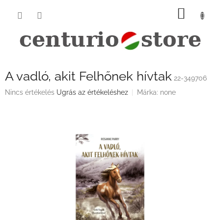
Ugrás
KOSÁ
a
fő
tartalomhoz
A vadló, akit Felhőnek hívtak
22-349706
A
Nincs értékelés
Ugrás az értékeléshez
Márka:
none
termék
átlagos
értékelése
5-
ből
0,0
csillag.