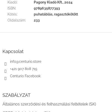
Kiadó
:
Pagony Kiadó Kft., 2024
ISBN
:
9789635877393
Kötés
:
puhatáblás, ragasztókötött
Oldalszám
:
233
L
á
b
l
Kapcsolat
é
c
info
@
centurio.store
+421 907 808 715
Centurio Facebook
SZABÁLYZAT
Általános szerződési és felhasználási feltételek (SK)