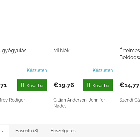
s gyógyulás
Mi Nők
Értelmes
Boldogsá
Készleten
Készleten
,71
€19,76
€14,77
Kosárba
Kosárba
ffrey Rediger
Gillian Anderson, Jennifer
Szendi Gá
Nadel
ás
Hasonló (8)
Beszélgetés