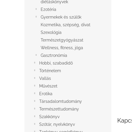
l
diétáskönyvek
Ezotéria
Gyermekek és szülők
Kozmetika, szépség, divat
Szexológia
Természetgyógyászat
Wellness, fitness, jóga
Gasztronómia
Hobbi, szabadidő
Történelem
Vallás
Művészet
Erotika
Társadalomtudomány
Természettudomány
Szakkönyv
Kapc
Szótár, nyelvkönyv