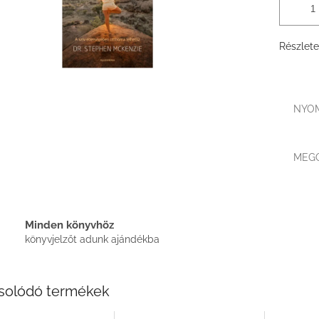
Részlete
NYO
MEG
Minden könyvhöz
könyvjelzőt adunk ajándékba
solódó termékek