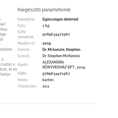
Kiegészítő paraméterek
n
Kategória
:
Egészséges életmód
ánk?
Súly
:
1 kg
mhoz
EAN
sége
9789634471967
vonalkód
:
dr.
Kiadási év
:
2019
t
latában,
Szerző
:
Dr. Mckenzie, Stephen
Szerző
:
Dr. Stephen McKenzie
 o
ALEXANDRA
o tudás o
Kiadó
:
KÖNYVESHÁZ KFT., 2019
ott, írt és
ISBN
:
9789634471967
 fontos
Kötés
:
karton
Oldalszám
:
203