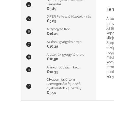
Számolás
€5,85
Ter
DIFER Fejlesztő füzetek - Írás
A tu
€5,85
mind
Ázsi
A Gyógyító Kód
kapc
€16,25
kife
Az ősök gyógyító ereje
Step
€16,25
elké
hogy
A csakrák gyógyító ereje
mele
€18,58
kedv
remé
Amikor búcsúzni kell...
€10,35
publ
köny
Olvasom és értem -
Szövegértést fejlesztő
gyakorlatok - 3. osztály
€5,51
L
á