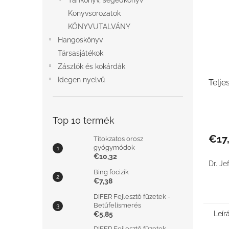
Tankönyv, segédkönyv
Könyvsorozatok
KÖNYVUTALVÁNY
Hangoskönyv
Társasjátékok
Zászlók és kokárdák
Idegen nyelvű
Telje
Top 10 termék
€17
Titokzatos orosz
gyógymódok
€10,32
Dr. Je
Bing focizik
€7,38
DIFER Fejlesztő füzetek -
Betűfelismerés
Leír
€5,85
DIFER Fejlesztő füzetek -