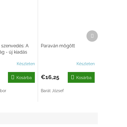
Következő
termék
 szenvedés: A
Paraván mögött
g - új kiadás
Készleten
Készleten
€16,25
Kosárba
Kosárba
bor
Barát József