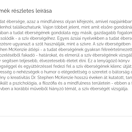
mék részletes leírása
dat ébersége, azaz a mindfulness olyan kifejezés, amivel napjainkba
enhol találkozhatunk. Vajon többet jelent, mint amit elsőre gondoln
ában a tudat éberségének gondolata egy másik, gazdagabb fogalo
solódik - a szív éberségéhez. Egyes ázsiai nyelvekben a tudat éber
jezésre ugyanazt a szót használják, mint a szívre. A szív éberségében 
hen McKenzie átlépi - a tudat éberségének gyakran félreértelmezet
pzeléséből fakadó - határokat, és elmerül a szív éberségének vizsgá
 segítsen teljesebb, élvezetesebb életet élni. Ez a lenyűgöző könyv
gséggel és együttérzéssel fedezi fel a szív éberségének kilenc útját:
esség o nehézségek o humor o elégedettség o szeretet o bátorság 
ny o kreativitás Dr. Stephen McKenzie hosszú éveken át kutatott, tanít
ikált a pszichológia, a filozófia és a mindfulness területein - ebben a
vben a korábbi műveiből hiányzó témát, a szív éberségét vizsgálja.