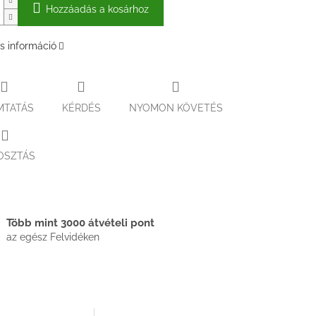
Hozzáadás a kosárhoz
s információ
MTATÁS
KÉRDÉS
NYOMON KÖVETÉS
OSZTÁS
Több mint 3000 átvételi pont
az egész Felvidéken