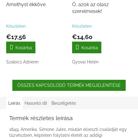
Amethyst ékköve
Ó, azok az olasz
szerelmesek!
Készleten
Készleten
€17,56
€14,60
Kosárba
Kosárba
Szabics Adrienn
Gyovai Helén
ÖSSZES KAPCSOLÓDÓ TERMÉK MEGJELENÍTÉSE
Leírás
Hasonló (8)
Beszélgetés
Termék részletes leírása
1849, Amerika. Simone Jules, miután elveszti családját egy
tűzvészben, képtelen folytatni életét az addigi