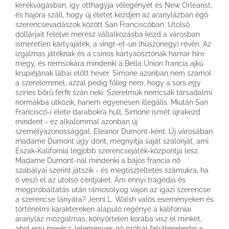
kerékvágásban, így otthagyja vőlegényét és New Orleanst,
és hajóra száll, hogy új életet kezdjen az aranylázban égő
szerencsevadászok között San Franciscóban. Utolsó
dollárjait felélve merész vállalkozásba kezd a városban
ismeretlen kártyajáték, a vingt-et-un (huszonegy) révén. Az
izgalmas játéknak és a csinos kártyaosztónak hamar híre
megy, és nemsokára mindenki a Bella Union francia ajkú
krupiéjának lábai előtt hever. Simone azonban nem számol
a szerelemmel, azzal pedig főleg nem, hogy a sors egy
színes bőrű férfit szán neki. Szerelmük nemcsak társadalmi
normákba ütközik, hanem egyenesen illegális. Miután San
Franciscó-i élete darabokra hull, Simone ismét újrakezd
mindent - ez alkalommal azonban új
személyazonossággal, Eleanor Dumont-ként. Új városában
madame Dumont úgy dönt, megnyitja saját szalonját, ami
Észak-Kalifornia legjobb szerencsejáték-központja lesz.
Madame Dumont-nál mindenki a bájos francia nő
szabályai szerint játszik - és megtiszteltetés számukra, ha
ő veszi el az utolsó centjüket. Ám ennyi tragédia és
megpróbáltatás után rámosolyog vajon az igazi szerencse
a szerencse lányára? Jenni L. Walsh valós eseményeken és
történelmi karaktereken alapuló regénye a kaliforniai
aranyláz mozgalmas, könyörtelen korába visz el minket,
ahol egy merész, leleményes nő próbál felülkerekedni a