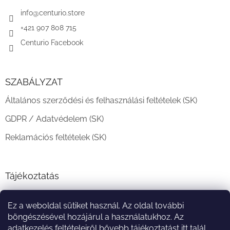
é
c
info
@
centurio.store
+421 907 808 715
Centurio Facebook
SZABÁLYZAT
Általános szerződési és felhasználási feltételek (SK)
GDPR / Adatvédelem (SK)
Reklamációs feltételek (SK)
Tájékoztatás
Teljesítési határidő és szállítási feltételek
Ez a weboldal sütiket használ. Az oldal további
A vásárlás menete
böngészésével hozájárul a használatukhoz. Az
adatkezelés feltételeiről bővebb tájékoztatást
itt
talál.