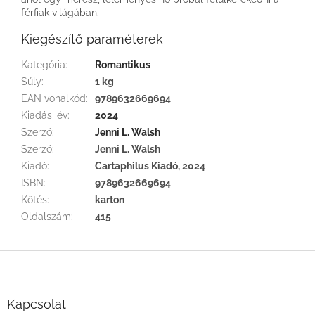
férfiak világában.
Kiegészítő paraméterek
Kategória
:
Romantikus
Súly
:
1 kg
EAN vonalkód
:
9789632669694
Kiadási év
:
2024
Szerző
:
Jenni L. Walsh
Szerző
:
Jenni L. Walsh
Kiadó
:
Cartaphilus Kiadó, 2024
ISBN
:
9789632669694
Kötés
:
karton
Oldalszám
:
415
L
á
b
l
Kapcsolat