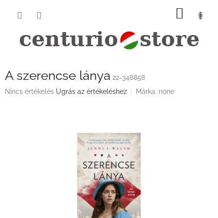
Ugrás
KOSÁ
a
fő
tartalomhoz
A szerencse lánya
22-348858
A
Nincs értékelés
Ugrás az értékeléshez
Márka:
none
termék
átlagos
értékelése
5-
ből
0,0
csillag.