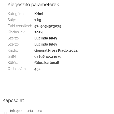
Kiegészítő paraméterek
Kategória
:
Krimi
Súly
:
1 kg
EAN vonalkód
:
9789634523079
Kiadási év
:
2024
Szerző
:
Lucinda Riley
Szerző
:
Lucinda Riley
Kiadó
:
General Press Kiadó, 2024
ISBN
:
9789634523079
Kötés
:
füles, kartonált
Oldalszám
:
452
L
á
b
l
Kapcsolat
é
c
info
@
centurio.store