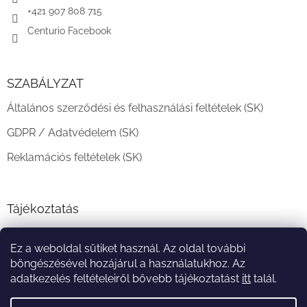
+421 907 808 715
Centurio Facebook
SZABÁLYZAT
Általános szerződési és felhasználási feltételek (SK)
GDPR / Adatvédelem (SK)
Reklamációs feltételek (SK)
Tájékoztatás
Teljesítési határidő és szállítási feltételek
Ez a weboldal sütiket használ. Az oldal további
A vásárlás menete
böngészésével hozájárul a használatukhoz. Az
adatkezelés feltételeiről bővebb tájékoztatást
itt
talál.