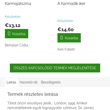
Karmajátszma
A harmadik iker
Készleten
A
Készleten
termék
€13,12
átlagos
€14,60
értékelése
Kosárba
5-
Kosárba
ből
Bertalan Csilla
1,0
Ken Follett
csillag.
ÖSSZES KAPCSOLÓDÓ TERMÉK MEGJELENÍTÉSE
Leírás
Hasonló (8)
Beszélgetés
Termék részletes leírása
Titkot őrizni veszélyes játék... London, 1995 Amikor
nemzedékének egyik legnagyobb színésze, Sir James