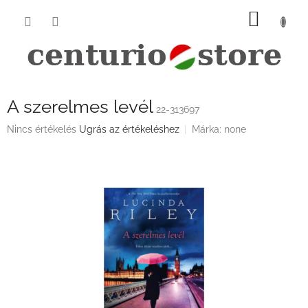
Ugrás
KOSÁ
a
fő
tartalomhoz
A szerelmes levél
22-313697
A
Nincs értékelés
Ugrás az értékeléshez
Márka:
none
termék
átlagos
értékelése
5-
ből
0,0
csillag.