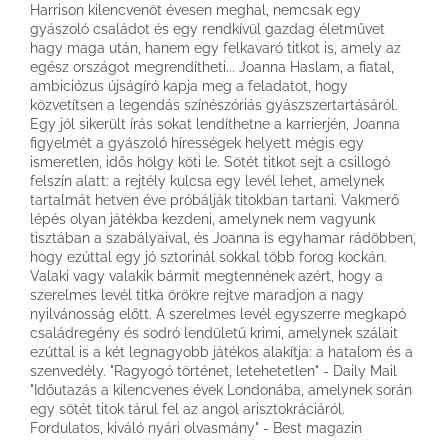
Harrison kilencvenöt évesen meghal, nemcsak egy
gyászoló családot és egy rendkívül gazdag életművet
hagy maga után, hanem egy felkavaró titkot is, amely az
egész országot megrendítheti... Joanna Haslam, a fiatal,
ambiciózus újságíró kapja meg a feladatot, hogy
közvetítsen a legendás színészóriás gyászszertartásáról.
Egy jól sikerült írás sokat lendíthetne a karrierjén, Joanna
figyelmét a gyászoló hírességek helyett mégis egy
ismeretlen, idős hölgy köti le. Sötét titkot sejt a csillogó
felszín alatt: a rejtély kulcsa egy levél lehet, amelynek
tartalmát hetven éve próbálják titokban tartani. Vakmerő
lépés olyan játékba kezdeni, amelynek nem vagyunk
tisztában a szabályaival, és Joanna is egyhamar rádöbben,
hogy ezúttal egy jó sztorinál sokkal több forog kockán.
Valaki vagy valakik bármit megtennének azért, hogy a
szerelmes levél titka örökre rejtve maradjon a nagy
nyilvánosság előtt. A szerelmes levél egyszerre megkapó
családregény és sodró lendületű krimi, amelynek szálait
ezúttal is a két legnagyobb játékos alakítja: a hatalom és a
szenvedély. "Ragyogó történet, letehetetlen" - Daily Mail
"Időutazás a kilencvenes évek Londonába, amelynek során
egy sötét titok tárul fel az angol arisztokráciáról.
Fordulatos, kiváló nyári olvasmány" - Best magazin