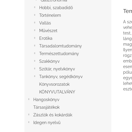
Gasztronómia
Hobbi, szabadidő
Ter
Történelem
A sz
Vallás
vehe
Művészet
test
Erotika
láng
maga
Társadalomtudomány
Ilye
Természettudomány
rögz
embe
Szakkönyv
esem
Szótár, nyelvkönyv
pólu
Tankönyv, segédkönyv
egye
lehe
Könyvsorozatok
eszt
KÖNYVUTALVÁNY
Hangoskönyv
Társasjátékok
Zászlók és kokárdák
Idegen nyelvű