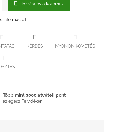
Hozzáadás a kosárhoz
s információ
MTATÁS
KÉRDÉS
NYOMON KÖVETÉS
OSZTÁS
Több mint 3000 átvételi pont
az egész Felvidéken