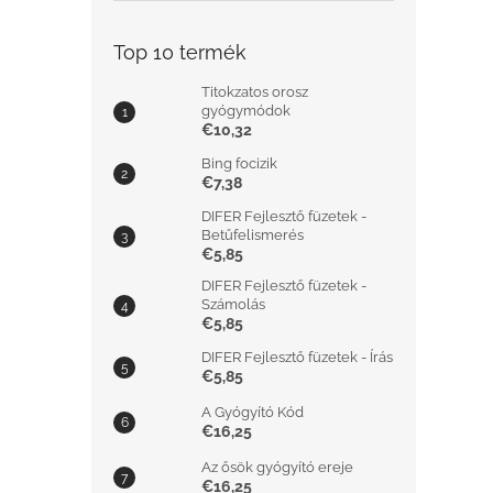
Top 10 termék
Titokzatos orosz
gyógymódok
€10,32
Bing focizik
€7,38
DIFER Fejlesztő füzetek -
Betűfelismerés
€5,85
DIFER Fejlesztő füzetek -
Számolás
€5,85
DIFER Fejlesztő füzetek - Írás
€5,85
A Gyógyító Kód
€16,25
Az ősök gyógyító ereje
€16,25