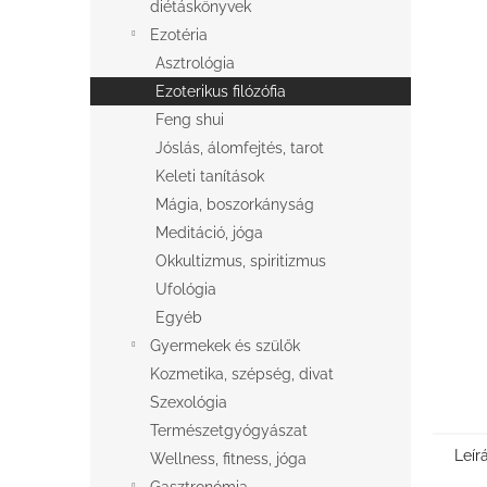
l
diétáskönyvek
Ezotéria
Asztrológia
Ezoterikus filózófia
Feng shui
Jóslás, álomfejtés, tarot
Keleti tanítások
Mágia, boszorkányság
Meditáció, jóga
Okkultizmus, spiritizmus
Ufológia
Egyéb
Gyermekek és szülők
Kozmetika, szépség, divat
Szexológia
Természetgyógyászat
Leír
Wellness, fitness, jóga