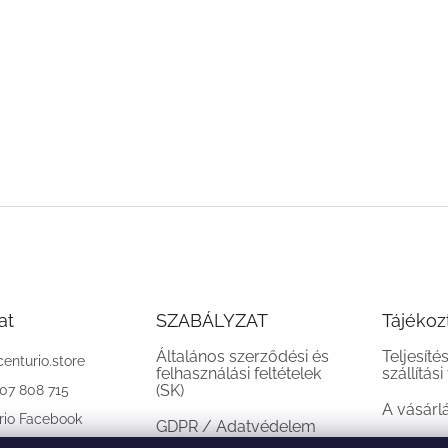
at
SZABÁLYZAT
Tájékoz
Általános szerződési és
Teljesíté
centurio.store
felhasználási feltételek
szállítási
(SK)
907 808 715
A vásárl
rio Facebook
GDPR / Adatvédelem
(SK)