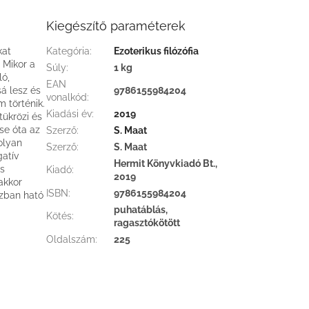
Kiegészítő paraméterek
kat
Kategória
:
Ezoterikus filózófia
 Mikor a
Súly
:
1 kg
ló,
EAN
á lesz és
9786155984204
vonalkód
:
 történik.
Kiadási év
:
2019
tükrözi és
se óta az
Szerző
:
S. Maat
olyan
Szerző
:
S. Maat
atív
Hermit Könyvkiadó Bt.,
is
Kiadó
:
2019
akkor
ISBN
:
9786155984204
szban ható
puhatáblás,
Kötés
:
ragasztókötött
Oldalszám
:
225