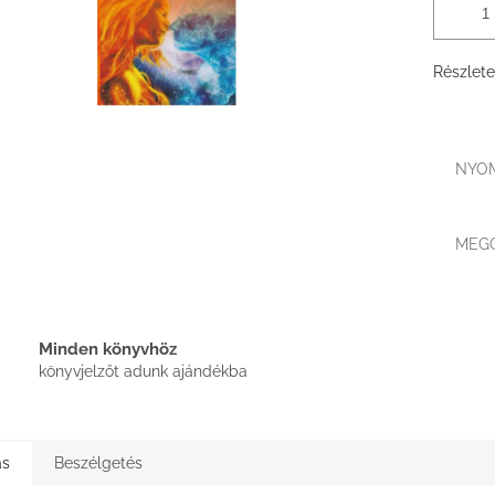
Részlete
NYO
MEG
Minden könyvhöz
könyvjelzőt adunk ajándékba
ás
Beszélgetés