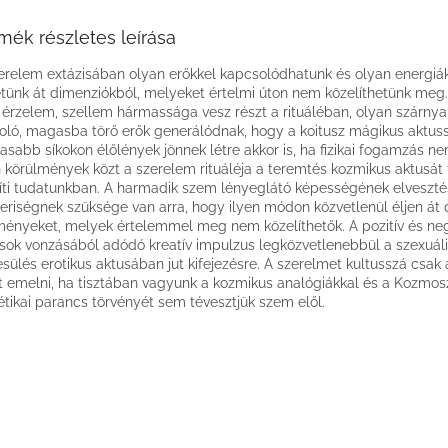
mék részletes leírása
erelem extázisában olyan erőkkel kapcsolódhatunk és olyan energiá
tünk át dimenziókból, melyeket értelmi úton nem közelíthetünk meg.
, érzelem, szellem hármassága vesz részt a rituáléban, olyan szárnya
oló, magasba törő erők generálódnak, hogy a koitusz mágikus aktuss
sabb síkokon élőlények jönnek létre akkor is, ha fizikai fogamzás nem
n körülmények közt a szerelem rituáléja a teremtés kozmikus aktusát 
íti tudatunkban. A harmadik szem lényeglátó képességének elveszté
riségnek szüksége van arra, hogy ilyen módon közvetlenül éljen át 
ényeket, melyek értelemmel meg nem közelíthetők. A pozitív és neg
sok vonzásából adódó kreatív impulzus legközvetlenebbül a szexuál
sülés erotikus aktusában jut kifejezésre. A szerelmet kultusszá csak 
t emelni, ha tisztában vagyunk a kozmikus analógiákkal és a Kozmo
étikai parancs törvényét sem tévesztjük szem elől.