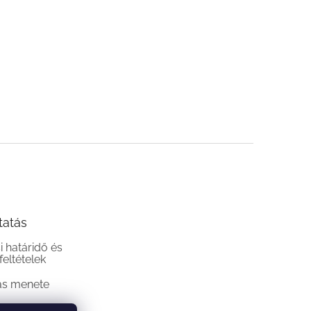
tatás
si határidő és
 feltételek
ás menete