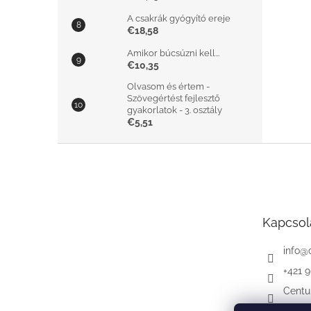
A csakrák gyógyító ereje
€18,58
Amikor búcsúzni kell...
€10,35
Olvasom és értem -
Szövegértést fejlesztő
gyakorlatok - 3. osztály
€5,51
L
á
b
l
é
Kapcsol
c
info
@
+421 
Centu