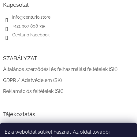
l
Kapcsolat
é
c
info
@
centurio.store
+421 907 808 715
Centurio Facebook
SZABÁLYZAT
Általános szerződési és felhasználási feltételek (SK)
GDPR / Adatvédelem (SK)
Reklamációs feltételek (SK)
Tájékoztatás
Teljesítési határidő és szállítási feltételek
Ez a weboldal sütiket használ. Az oldal további
A vásárlás menete