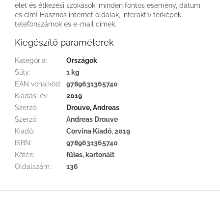
élet és étkezési szokások, minden fontos esemény, dátum
és cím! Hasznos internet oldalak, interaktív térképek,
telefonszámok és e-mail címek.
Kiegészítő paraméterek
Kategória
:
Országok
Súly
:
1 kg
EAN vonalkód
:
9789631365740
Kiadási év
:
2019
Szerző
:
Drouve, Andreas
Szerző
:
Andreas Drouve
Kiadó
:
Corvina Kiadó, 2019
ISBN
:
9789631365740
Kötés
:
füles, kartonált
Oldalszám
:
136
L
á
b