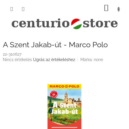
Ugrás
KOSÁ
a
fő
tartalomhoz
A Szent Jakab-út - Marco Polo
22-310627
A
Nincs értékelés
Ugrás az értékeléshez
Márka:
none
termék
átlagos
értékelése
5-
ből
0,0
csillag.