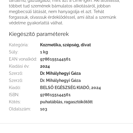
tartalmú, gazdagabb, mint azt a címe ígéri. Aki átolvassa,
többet tud szemének bámulatos alkotásáról, jobban
megbecsüli látását, nem hanyagolja el azt. Tehát
forgassuk, olvassuk érdeklődéssel, ami által a szemünk
védelme gyakorlattá válhat.
Kiegészítő paraméterek
Kategória
:
Kozmetika, szépség, divat
Súly
:
1 kg
EAN vonalkód
:
9786155144561
Kiadási év
:
2024
Szerző
:
Dr. Mihályhegyi Géza
Szerző
:
Dr. Mihályhegyi Géza
Kiadó
:
BELSŐ EGÉSZSÉG KIADÓ, 2024
ISBN
:
9786155144561
Kötés
:
puhatáblás, ragasztókötött
Oldalszám
:
103
L
á