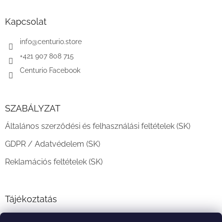
b
l
Kapcsolat
é
c
info
@
centurio.store
+421 907 808 715
Centurio Facebook
SZABÁLYZAT
Általános szerződési és felhasználási feltételek (SK)
GDPR / Adatvédelem (SK)
Reklamációs feltételek (SK)
Tájékoztatás
Teljesítési határidő és szállítási feltételek