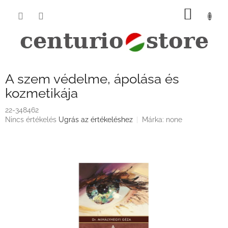
Ugrás
KOSÁ
a
fő
tartalomhoz
A szem védelme, ápolása és
kozmetikája
22-348462
A
Nincs értékelés
Ugrás az értékeléshez
Márka:
none
termék
átlagos
értékelése
5-
ből
0,0
csillag.