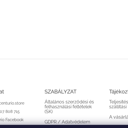
at
SZABÁLYZAT
Tájékoz
Általános szerződési és
Teljesíté
centurio.store
felhasználási feltételek
szállítási
(SK)
907 808 715
A vásárl
rio Facebook
GDPR / Adatvédelem
(SK)