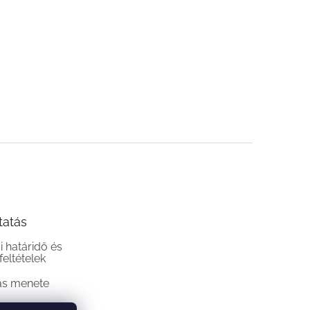
tatás
si határidő és
 feltételek
ás menete