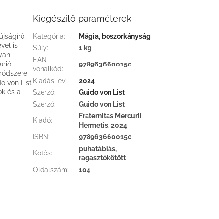
Kiegészítő paraméterek
újságíró,
Kategória
:
Mágia, boszorkányság
vel is
Súly
:
1 kg
lyan
EAN
áció
9789636600150
vonalkód
:
 módszere
Kiadási év
:
2024
do von List
k és a
Szerző
:
Guido von List
Szerző
:
Guido von List
Fraternitas Mercurii
Kiadó
:
Hermetis, 2024
ISBN
:
9789636600150
puhatáblás,
Kötés
:
ragasztókötött
Oldalszám
:
104