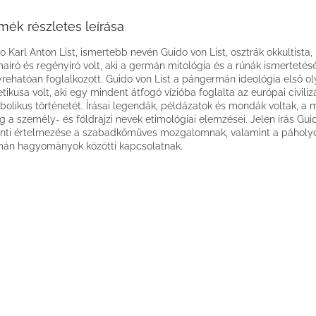
mék részletes leírása
o Karl Anton List, ismertebb nevén Guido von List, osztrák okkultista, 
aíró és regényíró volt, aki a germán mitológia és a rúnák ismertetésé
rehatóan foglalkozott. Guido von List a pángermán ideológia első o
etikusa volt, aki egy mindent átfogó vízióba foglalta az európai civiliz
bolikus történetét. Írásai legendák, példázatok és mondák voltak, a
g a személy- és földrajzi nevek etimológiai elemzései. Jelen írás Gui
inti értelmezése a szabadkőműves mozgalomnak, valamint a páholyo
án hagyományok közötti kapcsolatnak.