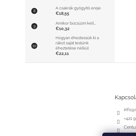
A csakrák gyógyító ereje
€18,55
Amikor búcsúzni kell...
€10,32
Hogyan éheztessük ki a
rákot saját testünk
éheztetése nélkül
€22,11
L
á
b
l
é
Kapcsol
c
info
@
+421 
Centu