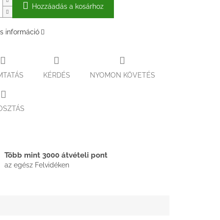
Hozzáadás a kosárhoz
s információ
MTATÁS
KÉRDÉS
NYOMON KÖVETÉS
OSZTÁS
Több mint 3000 átvételi pont
az egész Felvidéken