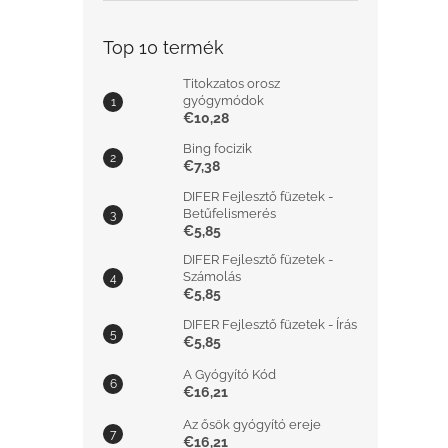
Top 10 termék
Titokzatos orosz
gyógymódok
€10,28
Bing focizik
€7,38
DIFER Fejlesztő füzetek -
Betűfelismerés
€5,85
DIFER Fejlesztő füzetek -
Számolás
€5,85
DIFER Fejlesztő füzetek - Írás
€5,85
A Gyógyító Kód
€16,21
Az ősök gyógyító ereje
€16,21