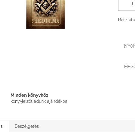
Részlete
NYO
MEG
Minden könyvhöz
könyvjelzőt adunk ajándékba
ás
Beszélgetés