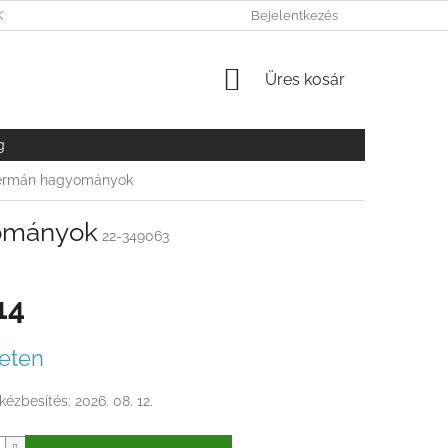
KY OCHRANY OSOBNÝCH ÚDAJOV
Bejelentkezés
KOSÁR
Üres kosár
g
germán hagyományok
ományok
22-349063
14
r:
eten
kézbesítés:
2026. 08. 12.