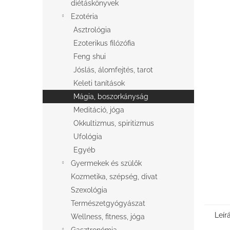
l
diétáskönyvek
Ezotéria
Asztrológia
Ezoterikus filózófia
Feng shui
Jóslás, álomfejtés, tarot
Keleti tanítások
Mágia, boszorkányság
Meditáció, jóga
Okkultizmus, spiritizmus
Ufológia
Egyéb
Gyermekek és szülők
Kozmetika, szépség, divat
Szexológia
Természetgyógyászat
Leír
Wellness, fitness, jóga