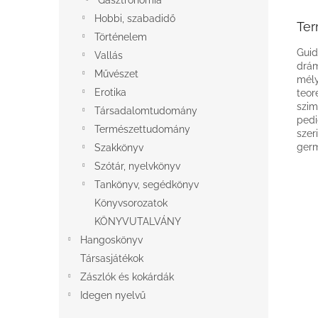
Gasztronómia
Hobbi, szabadidő
Ter
Történelem
Guid
Vallás
drám
Művészet
mély
Erotika
teor
szim
Társadalomtudomány
pedi
Természettudomány
szer
germ
Szakkönyv
Szótár, nyelvkönyv
Tankönyv, segédkönyv
Könyvsorozatok
KÖNYVUTALVÁNY
Hangoskönyv
Társasjátékok
Zászlók és kokárdák
Idegen nyelvű