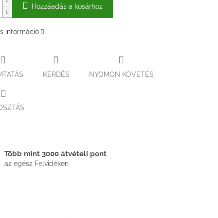
Hozzáadás a kosárhoz
s információ
MTATÁS
KÉRDÉS
NYOMON KÖVETÉS
OSZTÁS
Több mint 3000 átvételi pont
az egész Felvidéken