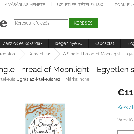
A VÁSÁRLÁS MENETE
ÜZLETI FELTÉTELEK (SK)
PODMIEN
KERESÉS
Zászlók és kokárdák
Idegen nyelvű
Kapcsolat
Blo
irodalom
Romantikus
A Single Thread of Moonlight - Egye
ngle Thread of Moonlight - Egyetlen 
rtékelés
Ugrás az értékeléshez
Márka:
none
€11
ése
Egységá
Készl
Várható 