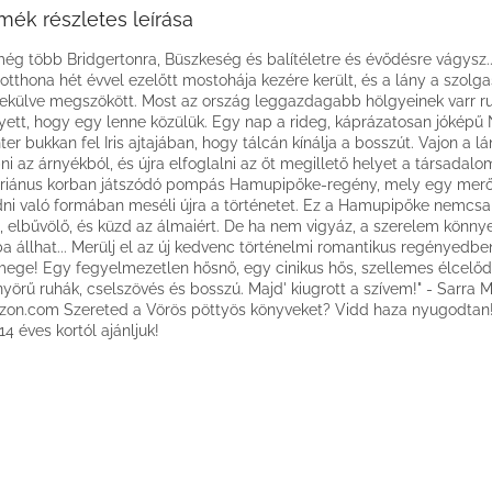
mék részletes leírása
ég több Bridgertonra, Büszkeség és balítéletre és évődésre vágysz...
li otthona hét évvel ezelőtt mostohája kezére került, és a lány a szolga
külve megszökött. Most az ország leggazdagabb hölgyeinek varr ru
yett, hogy egy lenne közülük. Egy nap a rideg, káprázatosan jóképű 
er bukkan fel Iris ajtajában, hogy tálcán kínálja a bosszút. Vajon a l
pni az árnyékból, és újra elfoglalni az őt megillető helyet a társadal
oriánus korban játszódó pompás Hamupipőke-regény, mely egy merő
ni való formában meséli újra a történetet. Ez a Hamupipőke nemcsa
, elbűvölő, és küzd az álmaiért. De ha nem vigyáz, a szerelem könny
ba állhat... Merülj el az új kedvenc történelmi romantikus regényedben
ege! Egy fegyelmezetlen hősnő, egy cinikus hős, szellemes élcelőd
yörű ruhák, cselszövés és bosszú. Majd' kiugrott a szívem!" - Sarra 
on.com Szereted a Vörös pöttyös könyveket? Vidd haza nyugodtan!
 14 éves kortól ajánljuk!