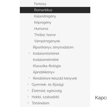
l
Fantasy
Romantikus
Kalandregény
Képregény
Humoros
Thriller, horror
Vámpírregények
Riportkönyv, tényirodalom
Irodalomtörténet
Irodalomelmélet
Klasszika-filológia
Ajándékkönyv
Rendelésre készülő könyvek
Gyermek- és ifjúsági
Életmód, egészség
Kapc
Hobbi, szabadidő
Történelem