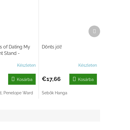
Következő
termék
s of Dating My
Dönts jól!
t Stand -
andizzunk az
Készleten
Készleten
kás
kkal?
€17,66
Kosárba
Kosárba
d, Penelope Ward
Sebők Hanga