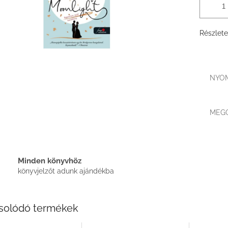
Részlete
NYO
MEG
Minden könyvhöz
könyvjelzőt adunk ajándékba
solódó termékek