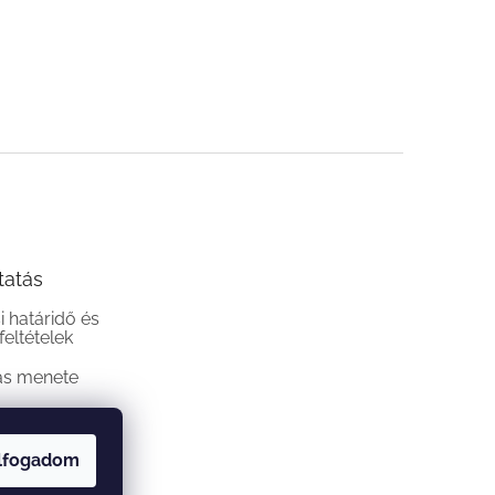
tatás
si határidő és
 feltételek
ás menete
lfogadom