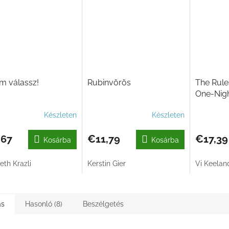
m válassz!
Rubinvörös
The Rule
One-Nigh
Hogyan r
Készleten
Készleten
egyéjsza
kalandun
,67
€11,79
€17,39
Kosárba
Kosárba
eth Krazli
Kerstin Gier
Vi Keelan
ás
Hasonló (8)
Beszélgetés