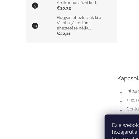
Amikor búcsúzni kell...
€10,32
Hogyan éheztessük ki a
rákot saját testünk
éheztetése nélkül
€22,11
L
á
b
l
é
Kapcsol
c
info
@
+421 
Centu
Ez a webold
hozájárul a
tájékoztatá