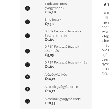
Ter
Titokzatos orosz
gyógymódok
€10,28
Ha m
idil
Bing focizik
mene
€7,38
ahel
DIFER Fejlesztő füzetek -
Wynt
Betűfelismerés
kilé
€5,85
vikt
imád
DIFER Fejlesztő füzetek -
okos
Számolás
útjá
€5,85
csem
DIFER Fejlesztő füzetek - Írás
gyön
€5,85
amaz
fog.
A Gyógyító Kód
€16,21
Az ősök gyógyító ereje
€16,21
A csakrák gyógyító ereje
€18,55