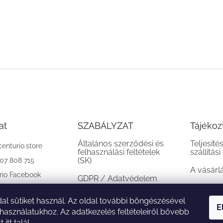
at
SZABÁLYZAT
Tájékoz
Általános szerződési és
Teljesíté
centurio.store
felhasználási feltételek
szállítási
(SK)
907 808 715
A vásárl
rio Facebook
GDPR / Adatvédelem
(SK)
al sütiket használ. Az oldal további böngészésével
Reklamációs feltételek
E
 használatukhoz. Az adatkezelés feltételeiről bővebb
(SK)
st
itt
talál.