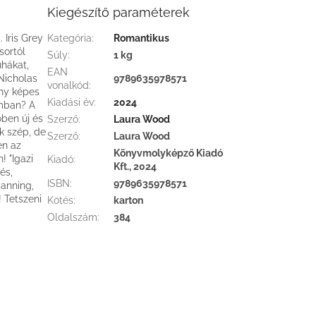
Kiegészítő paraméterek
 Iris Grey
Kategória
:
Romantikus
sortól
Súly
:
1 kg
hákat,
EAN
Nicholas
9789635978571
vonalkód
:
ány képes
Kiadási év
:
2024
omban? A
ben új és
Szerző
:
Laura Wood
k szép, de
Szerző
:
Laura Wood
en az
Könyvmolyképző Kiadó
! "Igazi
Kiadó
:
Kft., 2024
és,
ISBN
:
9789635978571
Manning,
 Tetszeni
Kötés
:
karton
Oldalszám
:
384