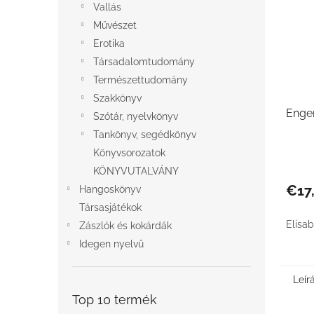
Vallás
Művészet
Erotika
Társadalomtudomány
Természettudomány
Szakkönyv
Enge
Szótár, nyelvkönyv
Tankönyv, segédkönyv
Könyvsorozatok
KÖNYVUTALVÁNY
€17
Hangoskönyv
Társasjátékok
Elisab
Zászlók és kokárdák
Idegen nyelvű
Leír
Top 10 termék