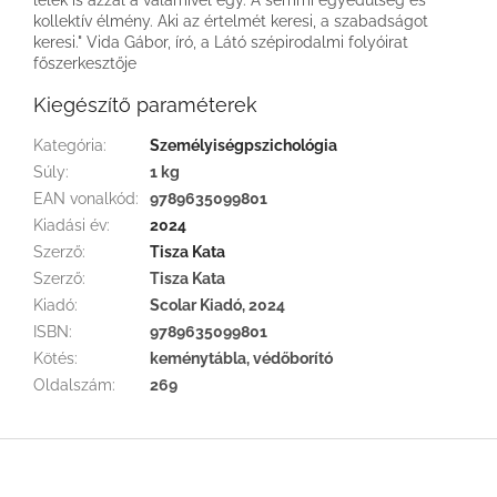
kollektív élmény. Aki az értelmét keresi, a szabadságot
keresi." Vida Gábor, író, a Látó szépirodalmi folyóirat
főszerkesztője
Kiegészítő paraméterek
Kategória
:
Személyiségpszichológia
Súly
:
1 kg
EAN vonalkód
:
9789635099801
Kiadási év
:
2024
Szerző
:
Tisza Kata
Szerző
:
Tisza Kata
Kiadó
:
Scolar Kiadó, 2024
ISBN
:
9789635099801
Kötés
:
keménytábla, védőborító
Oldalszám
:
269
L
á