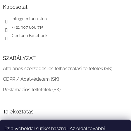
b
l
Kapcsolat
é
c
info
@
centurio.store
+421 907 808 715
Centurio Facebook
SZABÁLYZAT
Általános szerződési és felhasználási feltételek (SK)
GDPR / Adatvédelem (SK)
Reklamációs feltételek (SK)
Tájékoztatás
Teljesítési határidő és szállítási feltételek
Ez a weboldal sütiket használ. Az oldal további