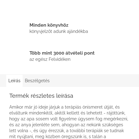
Minden könyvhöz
könyvjelzőt adunk ajándékba
Több mint 3000 átvételi pont
az egész Felvidéken
Leírás
Beszélgetés
Termék részletes leírása
Amikor már jó ideje járjuk a terápiás önismeret útját, és
elváltunk mindenkitől, akitől kellett és lehetett - rájöttünk,
hogy az apa sosem volt figyelme úgysem fog megérkezni,
és az anya jelenléte sem, ahogyan az nekünk szükséges
lett volna -, és úgy érezzük, a további terápiák se tudnak
mit nyújtani, meg közben öregszünk is, s talán a