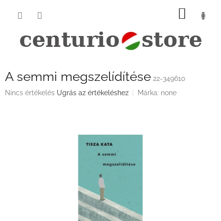
Ugrás
KOSÁ
a
fő
tartalomhoz
A semmi megszelídítése
22-349610
A
Nincs értékelés
Ugrás az értékeléshez
Márka:
none
termék
átlagos
értékelése
5-
ből
0,0
csillag.