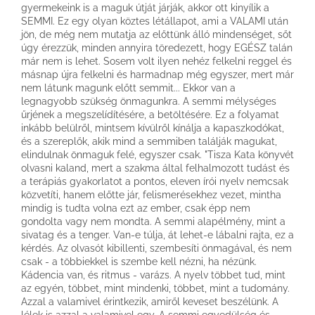
gyermekeink is a maguk útját járják, akkor ott kinyílik a
SEMMI. Ez egy olyan köztes létállapot, ami a VALAMI után
jön, de még nem mutatja az előttünk álló mindenséget, sőt
úgy érezzük, minden annyira töredezett, hogy EGÉSZ talán
már nem is lehet. Sosem volt ilyen nehéz felkelni reggel és
másnap újra felkelni és harmadnap még egyszer, mert már
nem látunk magunk előtt semmit... Ekkor van a
legnagyobb szükség önmagunkra. A semmi mélységes
űrjének a megszelídítésére, a betöltésére. Ez a folyamat
inkább belülről, mintsem kívülről kínálja a kapaszkodókat,
és a szereplők, akik mind a semmiben találják magukat,
elindulnak önmaguk felé, egyszer csak. "Tisza Kata könyvét
olvasni kaland, mert a szakma által felhalmozott tudást és
a terápiás gyakorlatot a pontos, eleven írói nyelv nemcsak
közvetíti, hanem előtte jár, felismerésekhez vezet, mintha
mindig is tudta volna ezt az ember, csak épp nem
gondolta vagy nem mondta. A semmi alapélmény, mint a
sivatag és a tenger. Van-e túlja, át lehet-e lábalni rajta, ez a
kérdés. Az olvasót kibillenti, szembesíti önmagával, és nem
csak - a többiekkel is szembe kell nézni, ha nézünk.
Kádencia van, és ritmus - varázs. A nyelv többet tud, mint
az egyén, többet, mint mindenki, többet, mint a tudomány.
Azzal a valamivel érintkezik, amiről keveset beszélünk. A
lélek is azzal a valamivel egy. A semmi egyedülség és