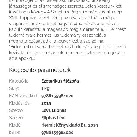
szimbológiától az összehasonlító vallásbölcseletig
jártasságot és elismertséget szerzett. Jelen kötetünk két
írását adja közre: - A Sanctum Regnum mágikus rituáléja
XXII etappban vezeti végig az olvasót a rituális mágia
világán, mindezt a tarot nagy arkánumának állomásain,
kapuin keresztül a magasabb megismerés felé. - Hermész
tudománya a hermetikus tudomány esszenciális
meghatározását adja, ahogyan ezt a szerző írja:
"Birtokomban van a hermetikus tudomány legrészletesebb
kézirata, és ismerem annak minden misztériumát egészen
az alapokig..."
Kiegészítő paraméterek
Kategória
:
Ezoterikus filózófia
Súly
:
1 kg
EAN vonalkód
:
9786155984020
Kiadási év
:
2019
Szerző
:
Lévi, Eliphas
Szerző
:
Eliphas Lévi
Kiadó
:
Hermit Könyvkiadó Bt., 2019
ISBN
:
9786155984020