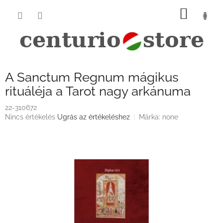
Ugrás
KOSÁ
a
fő
tartalomhoz
A Sanctum Regnum mágikus
rituáléja a Tarot nagy arkánuma
22-310672
A
Nincs értékelés
Ugrás az értékeléshez
Márka:
none
termék
átlagos
értékelése
5-
ből
0,0
csillag.