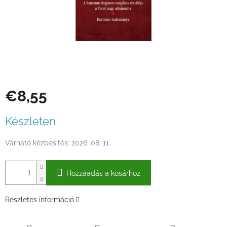
€8,55
Egységár:
Készleten
Várható kézbesítés:
2026. 08. 11.
Hozzáadás a kosárhoz
Részletes információ