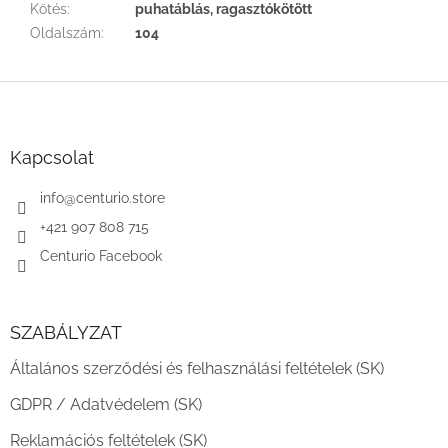
Kötés
:
puhatáblás, ragasztókötött
Oldalszám
:
104
L
á
b
l
Kapcsolat
é
c
info
@
centurio.store
+421 907 808 715
Centurio Facebook
SZABÁLYZAT
Általános szerződési és felhasználási feltételek (SK)
GDPR / Adatvédelem (SK)
Reklamációs feltételek (SK)