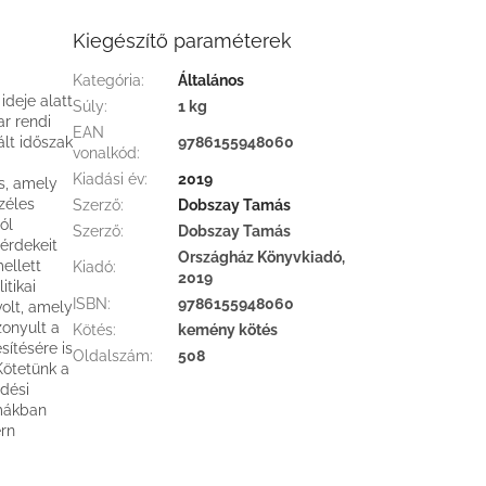
Kiegészítő paraméterek
Kategória
:
Általános
ideje alatt
Súly
:
1 kg
r rendi
EAN
ált időszak
9786155948060
vonalkód
:
Kiadási év
:
2019
s, amely
zéles
Szerző
:
Dobszay Tamás
ól
Szerző
:
Dobszay Tamás
 érdekeit
Országház Könyvkiadó,
ellett
Kiadó
:
2019
itikai
ISBN
:
9786155948060
volt, amely
zonyult a
Kötés
:
kemény kötés
sítésére is
Oldalszám
:
508
Kötetünk a
ödési
rmákban
ern