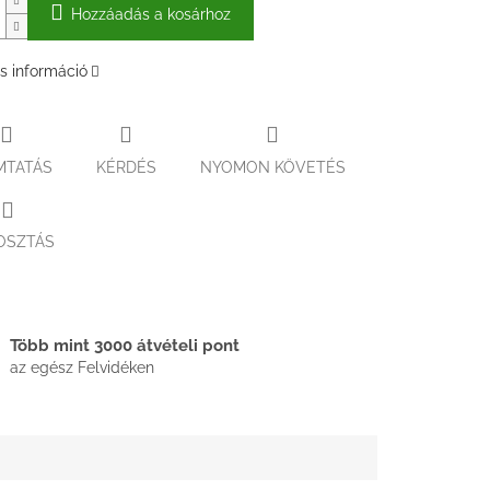
Hozzáadás a kosárhoz
s információ
MTATÁS
KÉRDÉS
NYOMON KÖVETÉS
OSZTÁS
Több mint 3000 átvételi pont
az egész Felvidéken