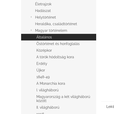
l
Életrajzok
Hadászat
Helytörténet
Heraldika, családtörténet
Magyar történelem
Általános
Őstörténet és honfoglalás
Középkor
A török hódoltság kora
Erdély
Újkor
1848-49
A Monarchia kora
I. világháború
Magyarország a két világháború
között
Leír
II. világháború