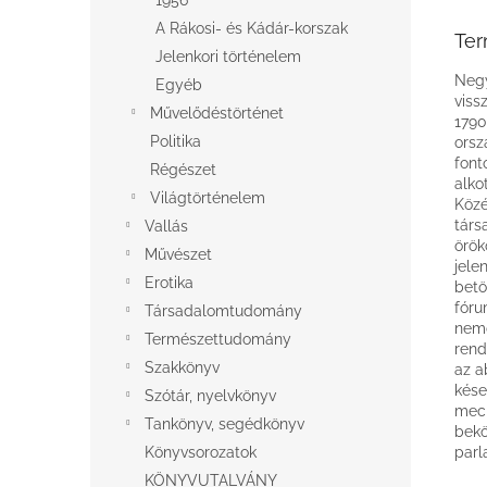
1956
A Rákosi- és Kádár-korszak
Ter
Jelenkori történelem
Negy
Egyéb
viss
Művelődéstörténet
1790
Politika
orsz
font
Régészet
alko
Világtörténelem
Közé
társ
Vallás
örök
Művészet
jele
Erotika
betö
fóru
Társadalomtudomány
nemc
Természettudomány
rend
Szakkönyv
az a
kése
Szótár, nyelvkönyv
mech
Tankönyv, segédkönyv
bekö
Könyvsorozatok
parl
KÖNYVUTALVÁNY