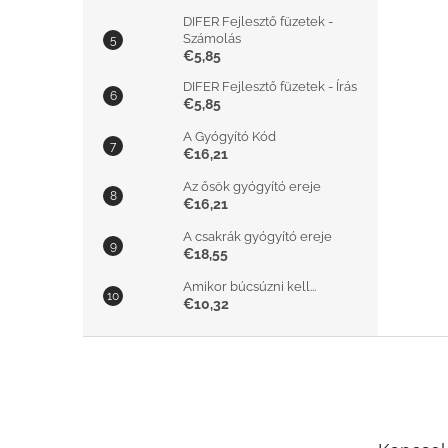
DIFER Fejlesztő füzetek -
Számolás
€5,85
DIFER Fejlesztő füzetek - Írás
€5,85
A Gyógyító Kód
€16,21
Az ősök gyógyító ereje
€16,21
A csakrák gyógyító ereje
€18,55
Amikor búcsúzni kell...
€10,32
L
á
b
l
é