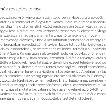
mék részletes leírása
edszázadnyi önkényuralom után, 1790-ben a Habsburg uralkodók
zatértek a rendekkel való együttműködés útjára, és a francia háborúk 
 és 1812, majd 1825 és 1848 között rendszeresen összehívták a magya
ággyűlést. A diétát mellőző közbeeső tizenhárom év ellenére a vizsg
os szakasza a magyar parlamentarizmus történetének, a modern
tmányosság előzményeinek. A két táblában szerveződő országgyűlé
p-Európában egyedülálló mértékben biztosított politikai befolyást s
adalmi csoportoknak, összetételét és működési formáit a 18. századb
ölte. A Szent Korona tagjainak tekintett, politikai jogokkal bíró rendek
nítette meg a királyi hatalommal szemben. A diéta a törvényalkotás m
ltötte a közügyek megvitatását, érdekek kifejezését lehetővé tevő pol
m szerepét is, illetve a rendek fontos társasági és ünnepi eseménye 
sak képviselte, hanem alakította is a közvéleményt. Alkalmasnak bi
ek, s áttételesen az ország egésze érdekeinek bizonyos fokú érvénye
bszolutista törekvéseit le nem vetkező királyi hatalommal szemben. 
i rendi országgyűlések szerveződésének elveit, összetételét és műk
anizmusait mutatja be, valamint felhívja a figyelmet az öröklött fo
vetkező változásokra is, amelyek főként a reformkorban már a mod
amentarizmus irányában módosították a testület működését.