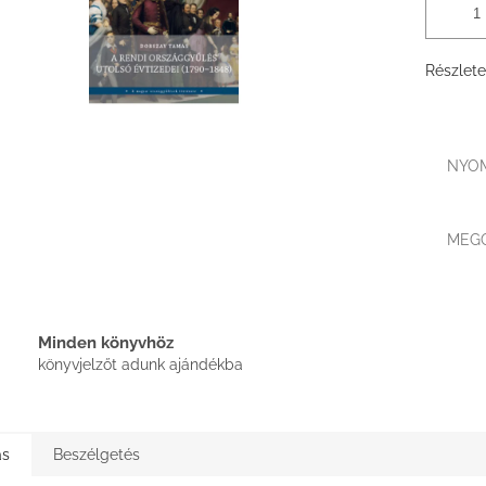
Részlete
NYO
MEG
Minden könyvhöz
könyvjelzőt adunk ajándékba
ás
Beszélgetés