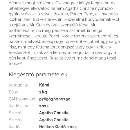
bűneset megfejtésének. Csakhogy e könyv lapjain nem a
lehetséges elkövetők, hanem Agatha Christie nyomozói
gyűlnek össze: a szívek doktora, Parker Pyne, aki nyaralás
közben sem tud elmenekülni a szerelmi bonyodalmak elől,
a rejtélyes Mr. Quin és örök szemlélő társa, Mr.
Satterthwaite, no meg persze a szimmetria belga
szerelmese, Hercule Poirot. Nyolc történet szerelemről és
halálról, melyekben épp úgy főszerephez juthat egy sárga
írisz, mint egy félrehallott gongszó vagy egy Harlekin-
teáskészlet - csak az a kérdés, a megoldás a szív vagy a
bűn kapujához vezet. "A saját életét mindenki maga teszi
tönkre."
Kiegészítő paraméterek
Kategória
:
Krimi
Súly
:
1 kg
EAN vonalkód
:
9789636202750
Kiadási év
:
2024
Szerző
:
Agatha Christie
Szerző
:
Agatha Christie
Kiadó
:
Helikon Kiadó, 2024