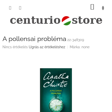
Ugrás
KOSÁ
a
fő
tartalomhoz
A pollensai probléma
22-348309
A
Nincs értékelés
Ugrás az értékeléshez
Márka:
none
termék
átlagos
értékelése
5-
ből
0,0
csillag.