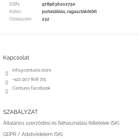
ISBN
:
9789636202750
Kötés
:
puhatáblás, ragasztókötött
Oldalszám
:
232
L
á
b
l
Kapcsolat
é
c
info
@
centurio.store
+421 907 808 715
Centurio Facebook
SZABÁLYZAT
Általános szerződési és felhasználási feltételek (SK)
GDPR / Adatvédelem (SK)