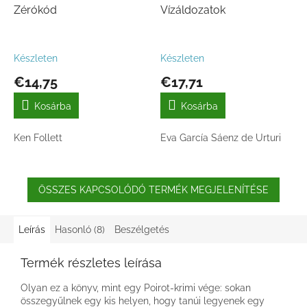
Zérókód
Vízáldozatok
Készleten
Készleten
€14,75
€17,71
Kosárba
Kosárba
Ken Follett
Eva García Sáenz de Urturi
ÖSSZES KAPCSOLÓDÓ TERMÉK MEGJELENÍTÉSE
Leírás
Hasonló (8)
Beszélgetés
Termék részletes leírása
Olyan ez a könyv, mint egy Poirot-krimi vége: sokan
összegyűlnek egy kis helyen, hogy tanúi legyenek egy