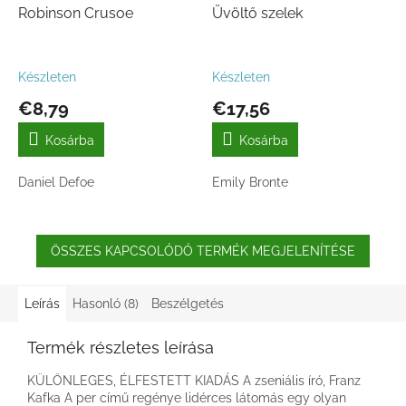
Robinson Crusoe
Üvöltő szelek
Készleten
Készleten
€8,79
€17,56
Kosárba
Kosárba
Daniel Defoe
Emily Bronte
ÖSSZES KAPCSOLÓDÓ TERMÉK MEGJELENÍTÉSE
Leírás
Hasonló (8)
Beszélgetés
Termék részletes leírása
KÜLÖNLEGES, ÉLFESTETT KIADÁS A zseniális író, Franz
Kafka A per című regénye lidérces látomás egy olyan