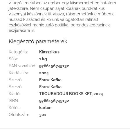
világról, melyben az ember egy kiismerhetetlen hatalom
játékszere. Nem csupán saját korának bürokratikus
viszonyai köszönnek itt vissza, ráismerhetünk e műben a
huszadik század és korunk válogatottan rafinált
eszközökkel manipuláló politikai berendezkedéseinek
észjárására is.
Kiegészítő paraméterek
Kategória
:
Klasszikus
Súly
:
1 kg
EAN vonalkód
:
9786156745132
Kiadási év
:
2024
Szerző
:
Franz Kafka
Szerző
:
Franz Kafka
Kiadó
:
TROUBADOUR BOOKS KFT, 2024
ISBN
:
9786156745132
Kötés
:
karton
Oldalszám
:
301