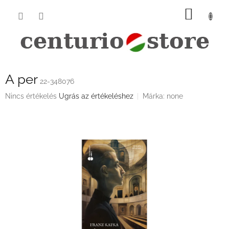
Ugrás
KOSÁ
a
fő
tartalomhoz
A per
22-348076
A
Nincs értékelés
Ugrás az értékeléshez
Márka:
none
termék
átlagos
értékelése
5-
ből
0,0
csillag.