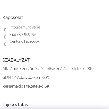
L
á
b
l
Kapcsolat
é
c
info
@
centurio.store
+421 907 808 715
Centurio Facebook
SZABÁLYZAT
Általános szerződési és felhasználási feltételek (SK)
GDPR / Adatvédelem (SK)
Reklamációs feltételek (SK)
Tájékoztatás