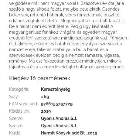
vergődése már nem magyar vonás. Százötven év óta jár a
szellő a nagy sírbolt fölött, melybe belelökték. Csendes
békeévek, rettentő háborúk, véres forradalmak, pusztító
orkánok zúgtak el felette. Megmozgatták a sírbolt lapját is.
De a halott nem ébredt életre. Pedig úgy kívánták! A
magyar géniusz fennkölt virágára és egyetlen magyar
eredetű férfi szerzetünkre mindig szükségünk volt. Fényben
és békében, erőben és hatalomban egy ilyen szervezet a
nemzet ereje, féke és szabálya, a bú, a bánat és a
szenvedések éveiben pedig a nemzet támasza, vigasza,
reménye. Ma ezt fokozottan érezzük mindnyájan, mikor a
fájdalmak és a szenvedések fojtó hullámai ajkainkig érnek.
Kiegészítő paraméterek
Kategória
:
Kereszténység
Súly
:
1 kg
EAN vonalkód
:
9786155797729
Kiadási év
:
2019
Szerző
:
Gyenis András S.J.
Szerző
:
Gyenis András S.J.
Kiadó
:
Hermit Könyvkiadó Bt., 2019