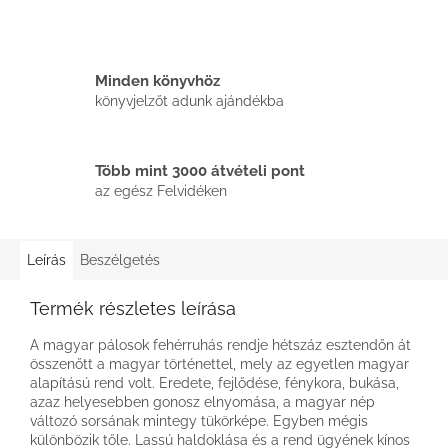
Minden könyvhöz
könyvjelzőt adunk ajándékba
Több mint 3000 átvételi pont
az egész Felvidéken
Leírás
Beszélgetés
Termék részletes leírása
A magyar pálosok fehérruhás rendje hétszáz esztendőn át
összenőtt a magyar történettel, mely az egyetlen magyar
alapítású rend volt. Eredete, fejlődése, fénykora, bukása,
azaz helyesebben gonosz elnyomása, a magyar nép
változó sorsának mintegy tükörképe. Egyben mégis
különbözik tőle. Lassú haldoklása és a rend ügyének kínos