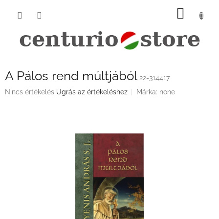
Ugrás
KOSÁ
a
fő
tartalomhoz
A Pálos rend múltjából
22-314417
A
Nincs értékelés
Ugrás az értékeléshez
Márka:
none
termék
átlagos
értékelése
5-
ből
0,0
csillag.