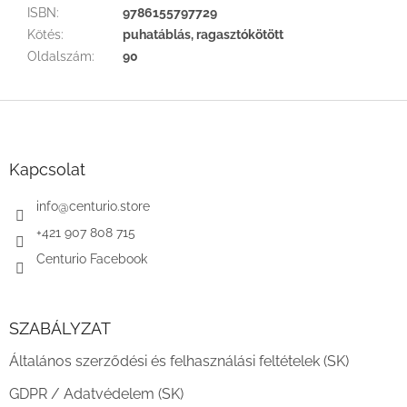
ISBN
:
9786155797729
Kötés
:
puhatáblás, ragasztókötött
Oldalszám
:
90
L
á
b
l
Kapcsolat
é
c
info
@
centurio.store
+421 907 808 715
Centurio Facebook
SZABÁLYZAT
Általános szerződési és felhasználási feltételek (SK)
GDPR / Adatvédelem (SK)