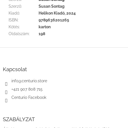
Szerző
:
Susan Sontag
Kiadó
:
Helikon Kiadó, 2024
ISBN
:
9789636201265
Kötés
:
karton
Oldalszám
:
198
L
á
b
l
Kapcsolat
é
c
info
@
centurio.store
+421 907 808 715
Centurio Facebook
SZABÁLYZAT