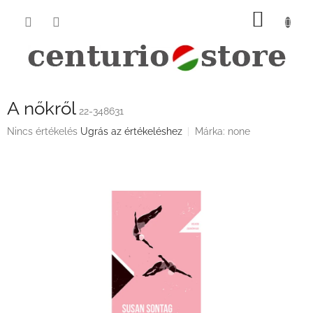
Ugrás
KOSÁ
a
fő
tartalomhoz
A nőkről
22-348631
A
Nincs értékelés
Ugrás az értékeléshez
Márka:
none
termék
átlagos
értékelése
5-
ből
0,0
csillag.