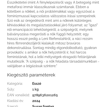
Esszékötetei (mint A fényképezésről vagy A betegség mint
metafora) immár klasszikusnak számítanak. Ebben a
kötetben a nőkkel, a női problémákkal vagy egyszóval a
feminizmussal kapcsolatos változatos írásai szerepelnek.
Szó esik az öregedésről mint ami a nőknek különleges
kihívásokkal és megaláztatásokkal járó folyamat; az "igazi"
női emancipáció lehetőségeiről; a szépségről, melynek
bálványozása megerősíti a nők függő helyzetét; egy
hosszú esszé pedig a Leni Riefenstahlról, a náci rezsim
híres filmrendezőjéről kialakult mítosz bravúros
dekonstruálása. Sontag mindig elgondolkodtató, gyakran
provokatív; s amikor a nők helyzetéről ír, hol harcos
feministának, hol a lelki mélységek elragadó feltárójának
mutatkozik. "A szépség - a nők feladata társadalmunkban -
valójában a leigázásuk színtere."
Kiegészítő paraméterek
Kategória
:
Esszé
Súly
:
1 kg
EAN vonalkód
:
9789636201265
Kiadási év
:
2024
Szerző
:
Susan Sontag