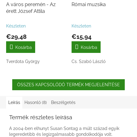
A város peremén - Az
Római muzsika
érett József Attila
Készleten
Készleten
€29,48
€15,94
Kosárba
Kosárba
Tverdota György
Cs. Szabó László
ÖSSZES KAPCSOLÓDÓ TERMÉK MEGJELENÍTÉSE
Leírás
Hasonló (8)
Beszélgetés
Termék részletes leírása
A 2004-ben elhunyt Susan Sontag a múlt század egyik
legeredetibb és legizgalmasabb gondolkodója volt.