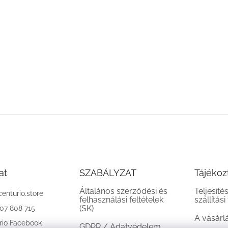
at
SZABÁLYZAT
Tájékoz
Általános szerződési és
Teljesíté
centurio.store
felhasználási feltételek
szállítási
(SK)
907 808 715
A vásárl
rio Facebook
GDPR / Adatvédelem