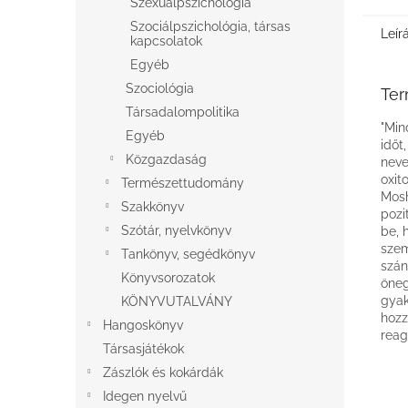
Szexuálpszichológia
Szociálpszichológia, társas
Leír
kapcsolatok
Egyéb
Szociológia
Ter
Társadalompolitika
"Min
Egyéb
időt
Közgazdaság
neve
oxit
Természettudomány
Mosh
Szakkönyv
pozi
Szótár, nyelvkönyv
be, 
szem
Tankönyv, segédkönyv
szán
Könyvsorozatok
öneg
gyak
KÖNYVUTALVÁNY
hozz
Hangoskönyv
reag
Társasjátékok
Zászlók és kokárdák
Idegen nyelvű