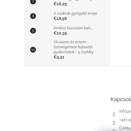
€16,25
A csakrák gyógyító ereje
€18,58
Amikor búcsúzni kell...
€10,35
Olvasom és értem -
Szövegértést fejlesztő
gyakorlatok - 3. osztály
€5,51
L
á
b
l
é
Kapcsol
c
info
@
+421 
Centu