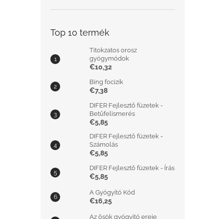
Top 10 termék
Titokzatos orosz
gyógymódok
€10,32
Bing focizik
€7,38
DIFER Fejlesztő füzetek -
Betűfelismerés
€5,85
DIFER Fejlesztő füzetek -
Számolás
€5,85
DIFER Fejlesztő füzetek - Írás
€5,85
A Gyógyító Kód
€16,25
Az ősök gyógyító ereje