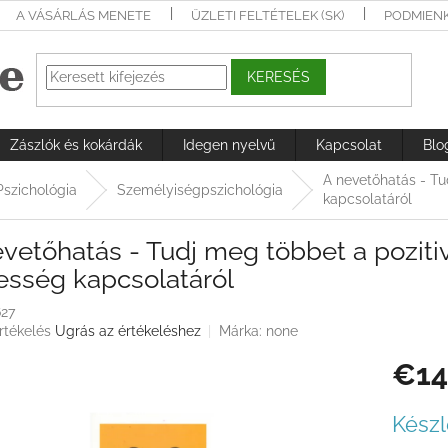
A VÁSÁRLÁS MENETE
ÜZLETI FELTÉTELEK (SK)
PODMIEN
KERESÉS
Zászlók és kokárdák
Idegen nyelvű
Kapcsolat
Blo
A nevetőhatás - Tu
Pszichológia
Személyiségpszichológia
kapcsolatáról
vetőhatás - Tudj meg többet a pozitivi
esség kapcsolatáról
627
rtékelés
Ugrás az értékeléshez
Márka:
none
€14
ése
Egységá
Készl