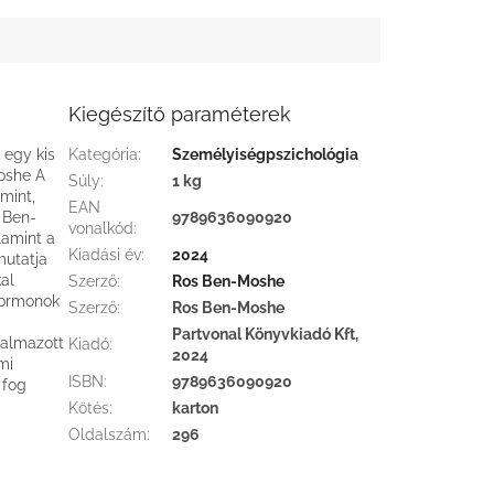
Kiegészítő paraméterek
 egy kis
Kategória
:
Személyiségpszichológia
oshe A
Súly
:
1 kg
mint,
EAN
s Ben-
9789636090920
vonalkód
:
lamint a
Kiadási év
:
2024
mutatja
al
Szerző
:
Ros Ben-Moshe
hormonok
Szerző
:
Ros Ben-Moshe
Partvonal Könyvkiadó Kft,
kalmazott
Kiadó
:
2024
mi
ISBN
:
9789636090920
 fog
Kötés
:
karton
Oldalszám
:
296