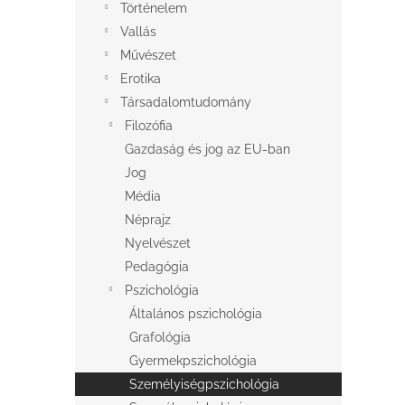
e
Történelem
csillag.
l
Vallás
Művészet
Erotika
Társadalomtudomány
Filozófia
Gazdaság és jog az EU-ban
Jog
Média
Néprajz
Nyelvészet
Pedagógia
Pszichológia
Általános pszichológia
Grafológia
Gyermekpszichológia
Személyiségpszichológia