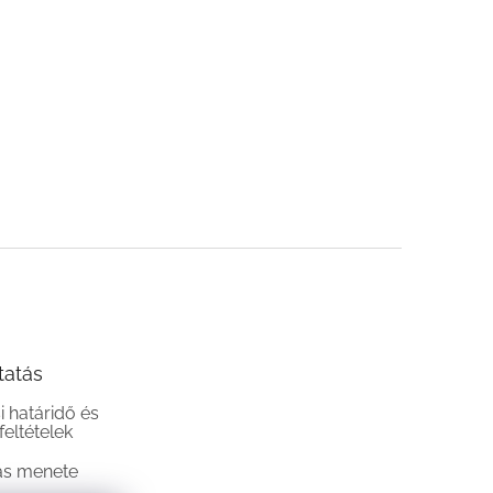
tatás
si határidő és
 feltételek
ás menete