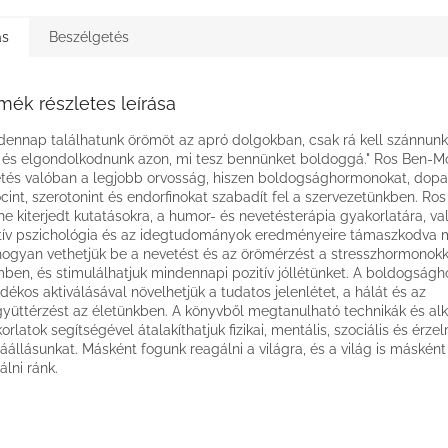
ás
Beszélgetés
mék részletes leírása
dennap találhatunk örömöt az apró dolgokban, csak rá kell szánnunk
, és elgondolkodnunk azon, mi tesz bennünket boldoggá." Ros Ben-M
tés valóban a legjobb orvosság, hiszen boldogsághormonokat, dopa
ocint, szerotonint és endorfinokat szabadít fel a szervezetünkben. Ro
e kiterjedt kutatásokra, a humor- és nevetésterápia gyakorlatára, va
tív pszichológia és az idegtudományok eredményeire támaszkodva 
hogyan vethetjük be a nevetést és az örömérzést a stresszhormonokk
ben, és stimulálhatjuk mindennapi pozitív jóllétünket. A boldogság
dékos aktiválásával növelhetjük a tudatos jelenlétet, a hálát és az
yüttérzést az életünkben. A könyvből megtanulható technikák és al
orlatok segítségével átalakíthatjuk fizikai, mentális, szociális és érzel
áállásunkat. Másként fogunk reagálni a világra, és a világ is másként
álni ránk.