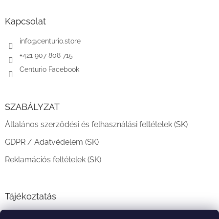
b
l
Kapcsolat
é
c
info
@
centurio.store
+421 907 808 715
Centurio Facebook
SZABÁLYZAT
Általános szerződési és felhasználási feltételek (SK)
GDPR / Adatvédelem (SK)
Reklamációs feltételek (SK)
Tájékoztatás
Teljesítési határidő és szállítási feltételek