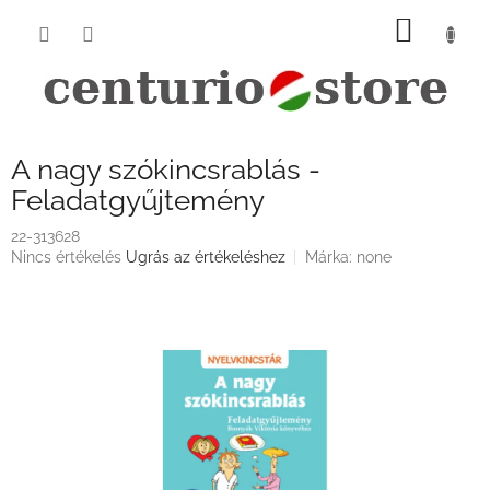
Ugrás
KOSÁ
a
fő
tartalomhoz
A nagy szókincsrablás -
Feladatgyűjtemény
22-313628
A
Nincs értékelés
Ugrás az értékeléshez
Márka:
none
termék
átlagos
értékelése
5-
ből
0,0
csillag.