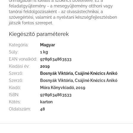
önmagában is ideális a szókincs bővítésére. Ez a
feladatgyűjtemény - a mesegyűjtemény otthoni vagy
tanórai feldolgozásaként - az olvasástechnikai, a
szövegértési, valamint a nyelvtani készségfejlesztésben
játszik fontos szerepet.
Kiegészítő paraméterek
Kategória
:
Magyar
Súly
:
1 kg
EAN vonalkód
:
9789634863533
Kiadási év
:
2019
Szerző
:
Bosnyák Viktória, Csájiné Knézics Anikó
Szerző
:
Bosnyák Viktória, Csájiné Knézics Anikó
Kiadó
:
Móra Könyvkiadó, 2019
ISBN
:
9789634863533
Kötés
:
karton
Oldalszám
:
48
L
á