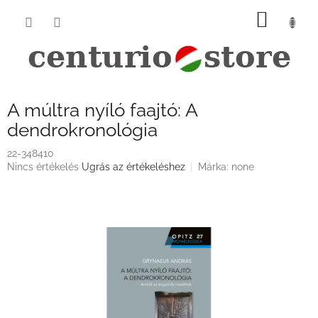
Ugrás
KOSÁ
a
fő
tartalomhoz
A múltra nyíló faajtó: A
dendrokronológia
22-348410
A
Nincs értékelés
Ugrás az értékeléshez
Márka:
none
termék
átlagos
értékelése
5-
ből
0,0
csillag.