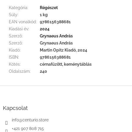
Kategória
:
Régészet
Súly
:
1 kg
EAN vonalkód
:
9786156388681
Kiadási év
:
2024
Szerző
:
Grynaeus András
Szerző
:
Grynaeus András
Kiadó
:
Martin Opitz Kiadó, 2024
ISBN
:
9786156388681
Kötés
:
cérnafűzött, keménytáblás
Oldalszám
:
240
L
á
b
l
Kapcsolat
é
c
info
@
centurio.store
+421 907 808 715