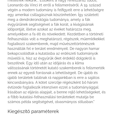
mesélnek nekünk... Elsőként a nagy reneszánsz tudós,
Leonardo da Vinci írt erről a felismeréséről. A 19. század
végén a modern tudomány is felfigyelt erre a lehetőségre
egy amerikai csillagásznak köszönhetően. Így született
meg a dendrokronológia tudománya, amely a fák
évgyűrűinek segítségével a fák korát, a kivágásának
időpontját, illetve azokat az éveket határozza meg,
amelyekben a fa élt és növekedett. Kezdetben a történeti
felhasználás volt a meghatározó, régészek, műemlékekkel
foglalkozó szakemberek, majd művészettörténészek
használták fel e terület eredményeit. De nagyon hamar
bekapcsolódtak a kutatásba az erdészeti tudományok
művelői is, hisz az évgyűrűk őket érdeklő dolgokról is
beszélnek. Egy idő után az időjárás és a klíma
változásának történetét kutató szakemberek is felismerték
ennek az egyedi forrásnak a lehetőségeit. De újabb és
újabb területek találnak rá napjainkban is erre a sajátos
kincsesbányára. A kötet szerzője régészként bő három
évtizede foglalkozik intenzíven ezzel a tudományággal.
Írásában az eljárás alapjait, a benne rejlő lehetőségeket, és
a főbb kutatási-felhasználási területeket mutatja be
számos példa segítségével, olvasmányos stílusban."
Kiegészítő paraméterek