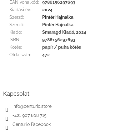
EAN vonalkód
:
9786156297693
Kiadási év
:
2024
Szerző
:
Pintér Hajnalka
Szerző
:
Pintér Hajnalka
Kiadó
:
Smaragd Kiadó, 2024
ISBN
:
9786156297693
Kötés
:
papír / puha kötés
Oldalszám
:
472
L
á
b
l
Kapcsolat
é
c
info
@
centurio.store
+421 907 808 715
Centurio Facebook