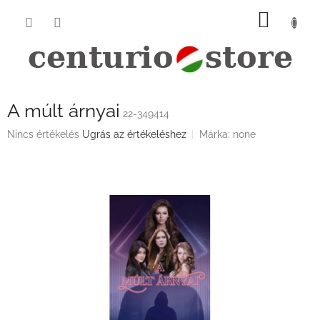
Ugrás
KOSÁ
a
fő
tartalomhoz
A múlt árnyai
22-349414
A
Nincs értékelés
Ugrás az értékeléshez
Márka:
none
termék
átlagos
értékelése
5-
ből
0,0
csillag.