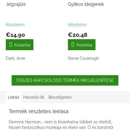
Jégzajlás
Gyilkos idegenek
Készleten
Készleten
€14,90
€20,48
Kosárba
Kosárba
Dahl, Arne
Steve Cavanagh
ÖSSZES KAPCSOLÓDÓ TERMÉK MEGJELENÍTÉSE
Leírás
Hasonló (8)
Beszélgetés
Termék részletes leírása
Gemma Harrison... nem is kívánhatna többet az élettől,
hiszen fantasztikus munkája és élete van. Ő és barátnői