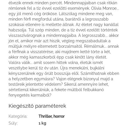
élvezik ennek minden percét. Mindennapjaiban csak ritkán
rémlenek fel a tíz évvel ezelőtti események. Olivia Monroe...
egy jól menő cég örököse. Látszólag mindene meg van,
minden férfi megfordul utána, barátnői a legrosszabb
szokásai ellenére is mellette állnak. Az életet nagy kanállal
habzsolja. Túl szép minden, de a tíz évvel ezelőtt történtek
visszaszivárognak a mindennapjaiba. A legrosszabb... akkor
jön el, amikor már azt hiszik, végleg megszabadultak a
múltjuk mélyre eltemetett borzalmaitól. Rémálmuk... annak
a férfinak a visszatérése, aki majdnem ketté törte a két,
akkor még kamaszkorból épp csak kinőtt lány életét.
Valóra válik... amit sosem hittek volna, életük ismét
veszélybe kerül tíz év után. Újra menekülni, bujkálni
kényszerülnek egy őrült bosszúja elől. Számíthatnak ebben
a helyzetben egymásra? Vajon elégnek bizonyul majd a
testőreik jelentette védelem? Sikerül amennyire lehet,
sértetlenül kikerülniük, a fekete múltból felbukkanó
fenyegetés karmaiból?
Kiegészítő paraméterek
Kategória
:
Thriller, horror
Súly
:
1 kg