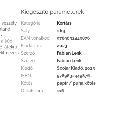
Kiegészítő paraméterek
0 veszély
Kategória
:
Kortárs
aland.
Súly
:
1 kg
 -
EAN vonalkód
:
9789632449876
 a tiéd
Kiadási év
:
2023
 játékra
filmezel a
Szerző
:
Fabian Lenk
Szerző
:
Fabian Lenk
Kiadó
:
Scolar Kiadó, 2023
ISBN
:
9789632449876
Kötés
:
papír / puha kötés
Oldalszám
:
116