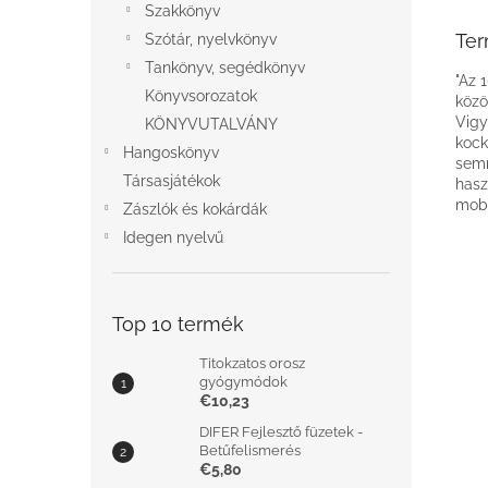
Szakkönyv
Ter
Szótár, nyelvkönyv
Tankönyv, segédkönyv
"Az 
Könyvsorozatok
közö
Vigy
KÖNYVUTALVÁNY
kock
Hangoskönyv
semm
Társasjátékok
hasz
mobi
Zászlók és kokárdák
Idegen nyelvű
Top 10 termék
Titokzatos orosz
gyógymódok
€10,23
DIFER Fejlesztő füzetek -
Betűfelismerés
€5,80