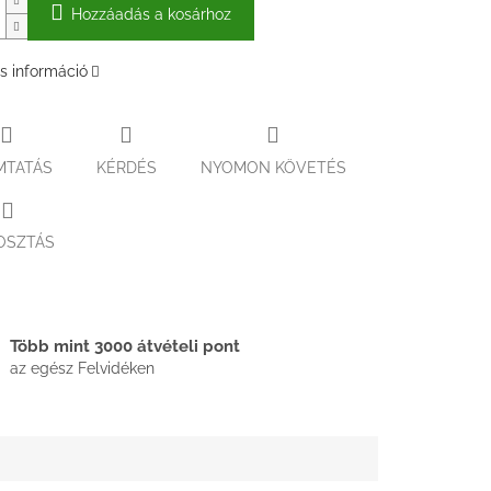
Hozzáadás a kosárhoz
s információ
MTATÁS
KÉRDÉS
NYOMON KÖVETÉS
OSZTÁS
Több mint 3000 átvételi pont
az egész Felvidéken