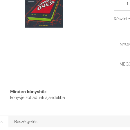
Részlete
NYO
MEG
Minden könyvhöz
könyvjelzőt adunk ajándékba
ás
Beszélgetés