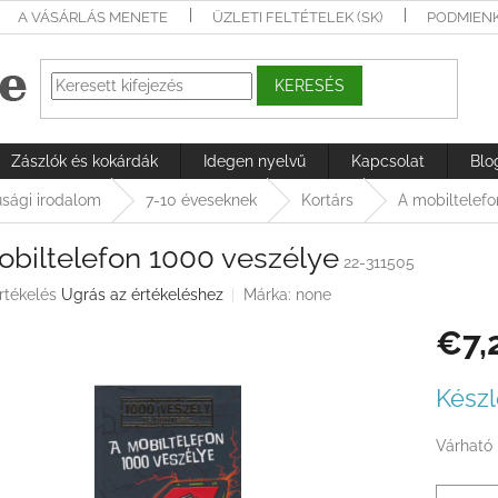
A VÁSÁRLÁS MENETE
ÜZLETI FELTÉTELEK (SK)
PODMIEN
KERESÉS
Zászlók és kokárdák
Idegen nyelvű
Kapcsolat
Blo
júsági irodalom
7-10 éveseknek
Kortárs
A mobiltelef
obiltelefon 1000 veszélye
22-311505
rtékelés
Ugrás az értékeléshez
Márka:
none
€7,
ése
Egységá
Készl
Várható 