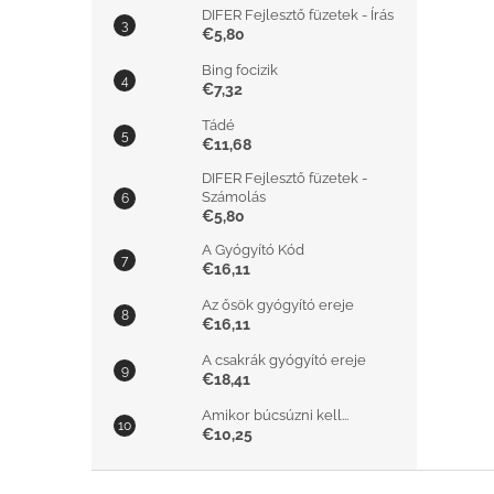
DIFER Fejlesztő füzetek - Írás
€5,80
Bing focizik
€7,32
Tádé
€11,68
DIFER Fejlesztő füzetek -
Számolás
€5,80
A Gyógyító Kód
€16,11
Az ősök gyógyító ereje
€16,11
A csakrák gyógyító ereje
€18,41
Amikor búcsúzni kell...
€10,25
L