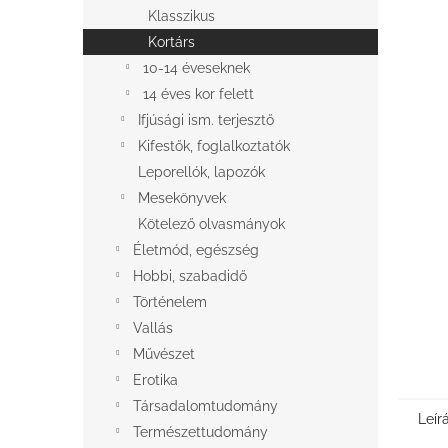
l
Klasszikus
Kortárs
10-14 éveseknek
14 éves kor felett
Ifjúsági ism. terjesztő
Kifestők, foglalkoztatók
Leporellók, lapozók
Mesekönyvek
Kötelező olvasmányok
Életmód, egészség
Hobbi, szabadidő
Történelem
Vallás
Művészet
Erotika
Társadalomtudomány
Leír
Természettudomány