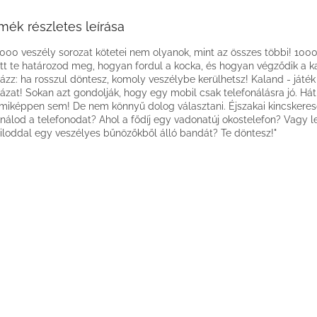
mék részletes leírása
1000 veszély sorozat kötetei nem olyanok, mint az összes többi! 100
tt te határozod meg, hogyan fordul a kocka, és hogyan végződik a k
ázz: ha rosszul döntesz, komoly veszélybe kerülhetsz! Kaland - játék
ázat! Sokan azt gondolják, hogy egy mobil csak telefonálásra jó. Hát
iképpen sem! De nem könnyű dolog választani. Éjszakai kincskereső
nálod a telefonodat? Ahol a fődíj egy vadonatúj okostelefon? Vagy le
loddal egy veszélyes bűnözőkből álló bandát? Te döntesz!"