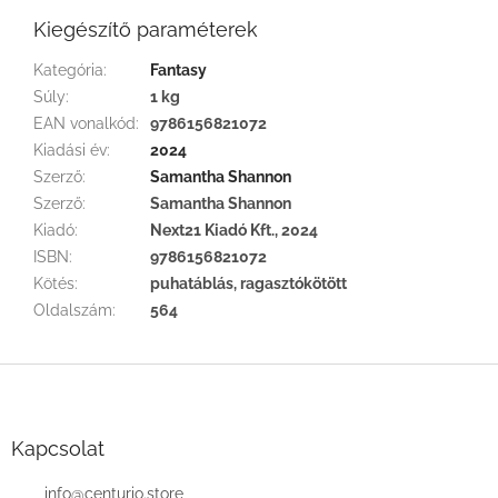
Kiegészítő paraméterek
Kategória
:
Fantasy
Súly
:
1 kg
EAN vonalkód
:
9786156821072
Kiadási év
:
2024
Szerző
:
Samantha Shannon
Szerző
:
Samantha Shannon
Kiadó
:
Next21 Kiadó Kft., 2024
ISBN
:
9786156821072
Kötés
:
puhatáblás, ragasztókötött
Oldalszám
:
564
L
á
b
l
Kapcsolat
é
c
info
@
centurio.store