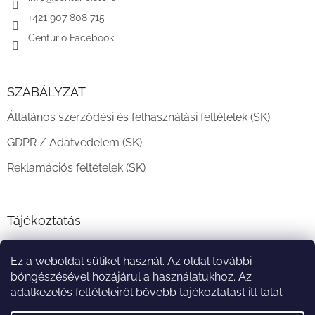
+421 907 808 715
Centurio Facebook
SZABÁLYZAT
Általános szerződési és felhasználási feltételek (SK)
GDPR / Adatvédelem (SK)
Reklamációs feltételek (SK)
Tájékoztatás
Teljesítési határidő és szállítási feltételek
Ez a weboldal sütiket használ. Az oldal további
A vásárlás menete
böngészésével hozájárul a használatukhoz. Az
adatkezelés feltételeiről bővebb tájékoztatást
itt
talál.