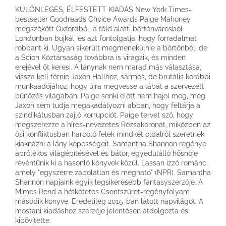
KÜLÖNLEGES, ÉLFESTETT KIADÁS New York Times-
bestseller Goodreads Choice Awards Paige Mahoney
megszökött Oxfordból, a föld alatti börtönvárosból.
Londonban bujkál, és azt fontolgatja, hogy forradalmat
robbant ki. Ugyan sikerült megmenekülnie a börtönből, de
a Scion Köztársaság továbbra is virágzik, és minden
erejével őt keresi. A lánynak nem marad más választása,
vissza kell térnie Jaxon Hallhoz, sármos, de brutális korábbi
munkaadójához, hogy újra megvesse a lábát a szervezett
bűnözés világában. Paige senki előtt nem hajol meg, még
Jaxon sem tudja megakadályozni abban, hogy feltárja a
szindikátusban zajló korrupciót. Paige tervet sző, hogy
megszerezze a híres-nevezetes Rózsakoronát, miközben az
ősi konfliktusban harcoló felek mindkét oldalról szeretnék
kiaknázni a lány képességeit. Samantha Shannon regénye
aprólékos világépítésével és bátor, egyedülálló hősnője
révéntűnik ki a hasonló könyvek közül. Lassan izzó románc,
amely "egyszerre zabolátlan és megható" (NPR). Samantha
Shannon napjaink egyik legsikeresebb fantasyszerzője. A
Mímes Rend a hétkötetes Csontszüret-regényfolyam
második könyve. Eredetileg 2015-ban látott napvilágot. A
mostani kiadáshoz szerzője jelentősen átdolgozta és
kibővítette.