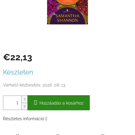
€22,13
Egységár:
Készleten
Várható kézbesítés:
2026. 08. 13.
Hozzáadás a kosárhoz
Részletes információ