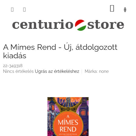
Ugrás
KOSÁ
a
fő
tartalomhoz
A Mímes Rend - Új, átdolgozott
kiadás
22-349318
A
Nincs értékelés
Ugrás az értékeléshez
Márka:
none
termék
átlagos
értékelése
5-
ből
0,0
csillag.