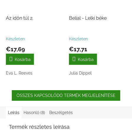
Az időn túl 2.
Belial - Lelki béke
Készleten
Készleten
€17,69
€17,71
Kosárba
Kosárba
Eva L. Reeves
Julia Dippel
ÖSSZES KAPCSOLÓDÓ TERMÉK MEGJELENÍTÉSE
Leírás
Hasonló (8)
Beszélgetés
Termék részletes leírása