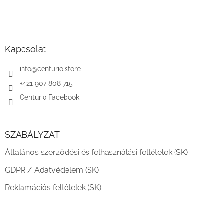
L
á
b
l
Kapcsolat
é
c
info
@
centurio.store
+421 907 808 715
Centurio Facebook
SZABÁLYZAT
Általános szerződési és felhasználási feltételek (SK)
GDPR / Adatvédelem (SK)
Reklamációs feltételek (SK)