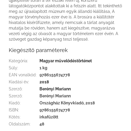
újjáépítése során a tér északi felén új, korszerű
látogatóközpontot alakítottak ki a felszín alatt. Itt tekinthető
meg az újraalapított múzeum egyik állandó kiállítása, A
magyar törvényhozás ezer éve is. A brosúra a kiállítótér
hivatalos kísérőfüzete, amely nemcsak a tárlat anyagát
mutatja be röviden, hanem azt kiegészítve, magyarázva
vezeti végig az olvasót a magyar történelem ezer évén. A
szöveget gazdag képanyag teszi teljessé.
Kiegészítő paraméterek
Kategória
:
Magyar művelődéstörténet
Súly
:
1 kg
EAN vonalkód
:
9786155674778
Kiadási év
:
2018
Szerző
:
Berényi Mariann
Szerző
:
Berényi Mariann
Kiadó
:
Országház Könyvkiadó, 2018
ISBN
:
9786155674778
Kötés
:
irkafűzött
Oldalszám
:
48