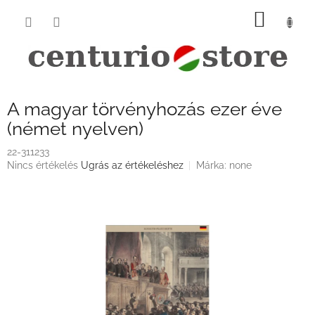
Ugrás
KOSÁ
a
fő
tartalomhoz
A magyar törvényhozás ezer éve
(német nyelven)
22-311233
A
Nincs értékelés
Ugrás az értékeléshez
Márka:
none
termék
átlagos
értékelése
5-
ből
0,0
csillag.