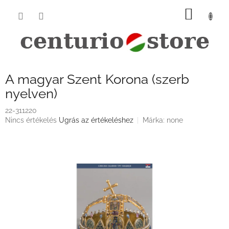
Ugrás
KOSÁ
a
fő
tartalomhoz
A magyar Szent Korona (szerb
nyelven)
22-311220
A
Nincs értékelés
Ugrás az értékeléshez
Márka:
none
termék
átlagos
értékelése
5-
ből
0,0
csillag.