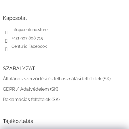
á
b
l
Kapcsolat
é
c
info
@
centurio.store
+421 907 808 715
Centurio Facebook
SZABÁLYZAT
Általános szerződési és felhasználási feltételek (SK)
GDPR / Adatvédelem (SK)
Reklamációs feltételek (SK)
Tájékoztatás