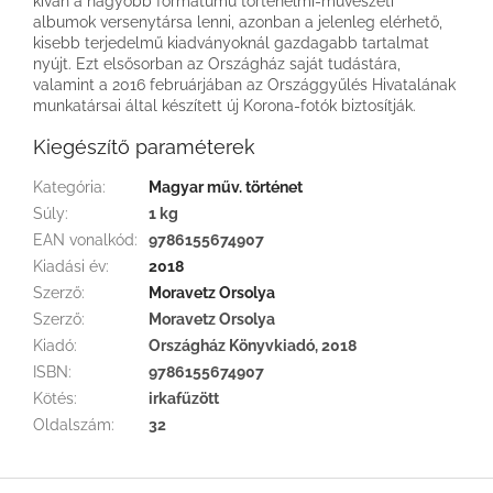
kíván a nagyobb formátumú történelmi-művészeti
albumok versenytársa lenni, azonban a jelenleg elérhető,
kisebb terjedelmű kiadványoknál gazdagabb tartalmat
nyújt. Ezt elsősorban az Országház saját tudástára,
valamint a 2016 februárjában az Országgyűlés Hivatalának
munkatársai által készített új Korona-fotók biztosítják.
Kiegészítő paraméterek
Kategória
:
Magyar műv. történet
Súly
:
1 kg
EAN vonalkód
:
9786155674907
Kiadási év
:
2018
Szerző
:
Moravetz Orsolya
Szerző
:
Moravetz Orsolya
Kiadó
:
Országház Könyvkiadó, 2018
ISBN
:
9786155674907
Kötés
:
irkafűzött
Oldalszám
:
32
L