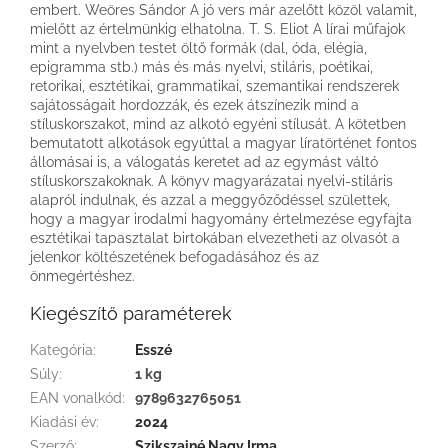
embert. Weöres Sándor A jó vers már azelőtt közöl valamit,
mielőtt az értelmünkig elhatolna. T. S. Eliot A lírai műfajok
mint a nyelvben testet öltő formák (dal, óda, elégia,
epigram­ma stb.) más és más nyelvi, stiláris, poétikai,
retorikai, esztétikai, grammatikai, szeman­tikai rendszerek
sajátosságait hordozzák, és ezek átszínezik mind a
stíluskorszakot, mind az alkotó egyéni stílusát. A kötetben
bemutatott alkotások egyúttal a magyar líratörténet fontos
állomásai is, a válogatás keretet ad az egymást váltó
stíluskorszakok­nak. A könyv magyarázatai nyelvi-­stiláris
alapról indulnak, és azzal a meggyőződéssel születtek,
hogy a magyar irodalmi hagyo­mány értelmezése egyfajta
esztétikai tapasz­talat birtokában elvezetheti az olvasót a
je­lenkor költészetének befogadásához és az
önmegértéshez.
Kiegészítő paraméterek
Kategória
:
Esszé
Súly
:
1 kg
EAN vonalkód
:
9789632765051
Kiadási év
:
2024
Szerző
:
Szikszainé Nagy Irma