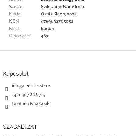
Szerző
:
Szikszainé Nagy Irma
Kiadó
:
Osiris Kiadó, 2024
ISBN
:
9789632765051
Kötés
:
karton
Oldalszám
:
467
L
á
b
l
Kapcsolat
é
c
info
@
centurio.store
+421 907 808 715
Centurio Facebook
SZABÁLYZAT