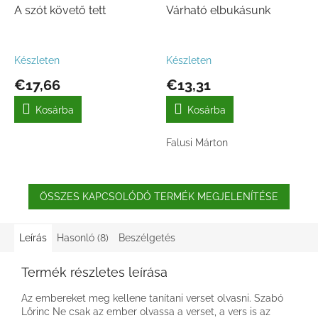
A szót követő tett
Várható elbukásunk
Készleten
Készleten
€17,66
€13,31
Kosárba
Kosárba
Falusi Márton
ÖSSZES KAPCSOLÓDÓ TERMÉK MEGJELENÍTÉSE
Leírás
Hasonló (8)
Beszélgetés
Termék részletes leírása
Az embereket meg kellene tanítani verset olvasni. Szabó
Lőrinc Ne csak az ember olvassa a verset, a vers is az