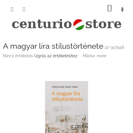
Ugrás
KOSÁ
a
fő
tartalomhoz
A magyar líra stílustörténete
22-347948
A
Nincs értékelés
Ugrás az értékeléshez
Márka:
none
termék
átlagos
értékelése
5-
ből
0,0
csillag.