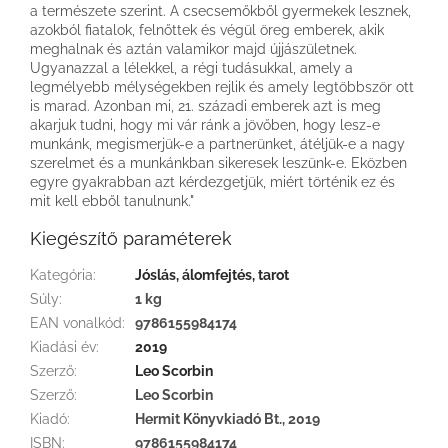
a természete szerint. A csecsemőkből gyermekek lesznek,
azokból fiatalok, felnőttek és végül öreg emberek, akik
meghalnak és aztán valamikor majd újjászületnek.
Ugyanazzal a lélekkel, a régi tudásukkal, amely a
legmélyebb mélységekben rejlik és amely legtöbbször ott
is marad. Azonban mi, 21. századi emberek azt is meg
akarjuk tudni, hogy mi vár ránk a jövőben, hogy lesz-e
munkánk, megismerjük-e a partnerünket, átéljük-e a nagy
szerelmet és a munkánkban sikeresek leszünk-e. Eközben
egyre gyakrabban azt kérdezgetjük, miért történik ez és
mit kell ebből tanulnunk."
Kiegészítő paraméterek
Kategória
:
Jóslás, álomfejtés, tarot
Súly
:
1 kg
EAN vonalkód
:
9786155984174
Kiadási év
:
2019
Szerző
:
Leo Scorbin
Szerző
:
Leo Scorbin
Kiadó
:
Hermit Könyvkiadó Bt., 2019
ISBN
:
9786155984174