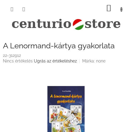
Ugrás
KOSÁ
a
fő
tartalomhoz
A Lenormand-kártya gyakorlata
22-312912
A
Nincs értékelés
Ugrás az értékeléshez
Márka:
none
termék
átlagos
értékelése
5-
ből
0,0
csillag.