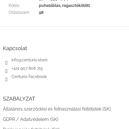
Kötés
:
puhatáblás, ragasztókötött
Oldalszám
:
98
L
á
b
l
Kapcsolat
é
c
info
@
centurio.store
+421 907 808 715
Centurio Facebook
SZABÁLYZAT
Általános szerződési és felhasználási feltételek (SK)
GDPR / Adatvédelem (SK)