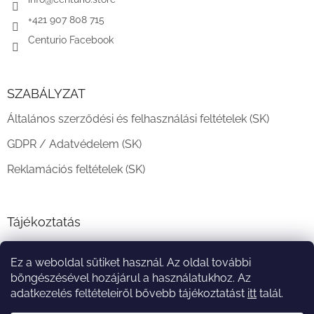
c
+421 907 808 715
Centurio Facebook
SZABÁLYZAT
Általános szerződési és felhasználási feltételek (SK)
GDPR / Adatvédelem (SK)
Reklamációs feltételek (SK)
Tájékoztatás
Teljesítési határidő és szállítási feltételek
Ez a weboldal sütiket használ. Az oldal további
A vásárlás menete
böngészésével hozájárul a használatukhoz. Az
adatkezelés feltételeiről bővebb tájékoztatást
itt
talál.