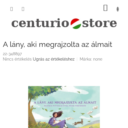
Ugrás
KOSÁ
a
fő
tartalomhoz
A lány, aki megrajzolta az álmait
22-348897
A
Nincs értékelés
Ugrás az értékeléshez
Márka:
none
termék
átlagos
értékelése
5-
ből
0,0
csillag.