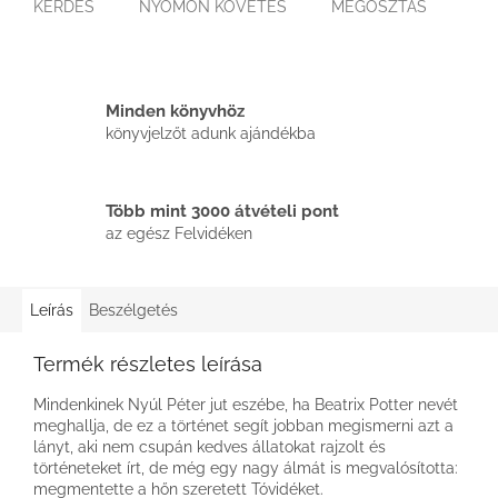
KÉRDÉS
NYOMON KÖVETÉS
MEGOSZTÁS
Minden könyvhöz
könyvjelzőt adunk ajándékba
Több mint 3000 átvételi pont
az egész Felvidéken
Leírás
Beszélgetés
Termék részletes leírása
Mindenkinek Nyúl Péter jut eszébe, ha Beatrix Potter nevét
meghallja, de ez a történet segít jobban megismerni azt a
lányt, aki nem csupán kedves állatokat rajzolt és
történeteket írt, de még egy nagy álmát is megvalósította:
megmentette a hőn szeretett Tóvidéket.