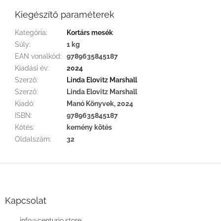
Kiegészítő paraméterek
Kategória
:
Kortárs mesék
Súly
:
1 kg
EAN vonalkód
:
9789635845187
Kiadási év
:
2024
Szerző
:
Linda Elovitz Marshall
Szerző
:
Linda Elovitz Marshall
Kiadó
:
Manó Könyvek, 2024
ISBN
:
9789635845187
Kötés
:
kemény kötés
Oldalszám
:
32
L
á
b
l
Kapcsolat
é
info
@
centurio.store