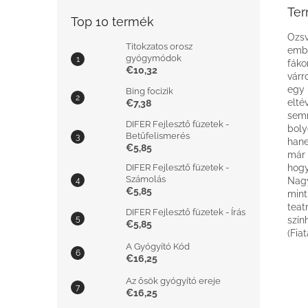
Ter
Top 10 termék
Ozsv
Titokzatos orosz
embe
gyógymódok
fáko
€10,32
várr
egy 
Bing focizik
elté
€7,38
semm
DIFER Fejlesztő füzetek -
boly
Betűfelismerés
hane
€5,85
már 
DIFER Fejlesztő füzetek -
hogy
Számolás
Nagy
€5,85
mint
teat
DIFER Fejlesztő füzetek - Írás
szín
€5,85
(Fia
A Gyógyító Kód
€16,25
Az ősök gyógyító ereje
€16,25