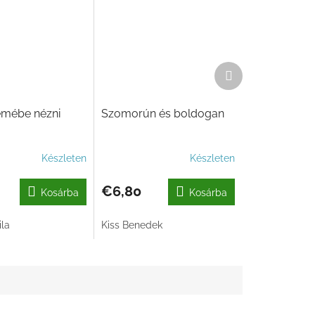
Következő
termék
emébe nézni
Szomorún és boldogan
Készleten
Készleten
€6,80
Kosárba
Kosárba
ila
Kiss Benedek