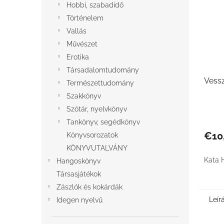
Hobbi, szabadidő
Történelem
Vallás
Művészet
Erotika
Társadalomtudomány
Vessz
Természettudomány
Szakkönyv
Szótár, nyelvkönyv
Tankönyv, segédkönyv
€10
Könyvsorozatok
KÖNYVUTALVÁNY
Kata 
Hangoskönyv
Társasjátékok
Zászlók és kokárdák
Leír
Idegen nyelvű