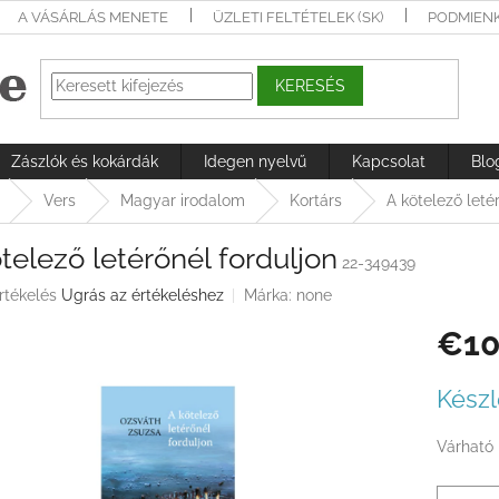
A VÁSÁRLÁS MENETE
ÜZLETI FELTÉTELEK (SK)
PODMIEN
KERESÉS
Zászlók és kokárdák
Idegen nyelvű
Kapcsolat
Blo
Vers
Magyar irodalom
Kortárs
A kötelező leté
telező letérőnél forduljon
22-349439
rtékelés
Ugrás az értékeléshez
Márka:
none
€10
ése
Egységá
Készl
Várható 