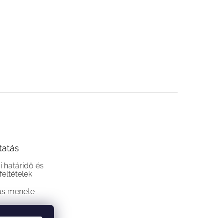
tatás
si határidő és
 feltételek
ás menete