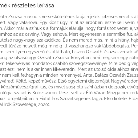
mék részletes leírása
áth Zsuzsa második verseskötetének lapjain jelek, jelzések vezetik át
rt. Vagy valahova. Egy kicsit úgy, mint az erdőben: észre kell venni a
n. Akkor már a színük s a formájuk elárulja, hogy forráshoz vezet-e,
omhoz az az ösvény. Vagy sehova. Mert egyenesen a semmibe fut, aká
utolsó nagy-nagy szakadékba. És nem marad más, mint a hiány, haj
vedt túrázó helyett még mindig itt visszhangzó vak lábdobogása. Pe
i sem ilyen egyszerű és átlátható, hiszen Ozsváth Zsuzsa-versek kö
ong az olvasó egy Ozsváth Zsuzsa-könyvben, ami mégsem egy sötét
m tekervényes mondatok csábító szövegszövevénye. Mire pedig végi
azt érzi: nem is akar innen kikeveredni. Mert az utolsó oldalakhoz érv
 nem kell felhagynia minden reménnyel. Antal Balázs Ozsváth Zsuzs
várad) Költő, képzőművész. Első egyetemi diplomáját Nagyváradon 
 képzőművész/grafikus, és mivel 2014 óta színházban dolgozik, elvé
rológia szakot is Kolozsváron. Részt vett az Élő Várad Mozgalom irod
házi projektjeiben; a Fiatal Írók Szövetségének tagja. Első kötete: Elő
tal Írók Szövetsége, 2020).