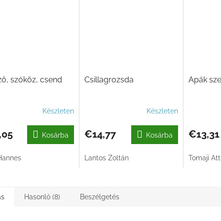
ő, szóköz, csend
Csillagrozsda
Apák sz
Készleten
Készleten
,05
€14,77
€13,31
Kosárba
Kosárba
Hannes
Lantos Zoltán
Tomaji Att
ás
Hasonló (8)
Beszélgetés