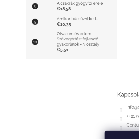
A csakrák gyógyító ereje
€18,58
Amikor búcsúzni kell...
€10,35
Olvasom és értem -
Szövegértést fejlesztő
gyakorlatok - 3. osztály
€5,51
L
á
b
l
é
Kapcsol
c
info
@
+421 
Centu