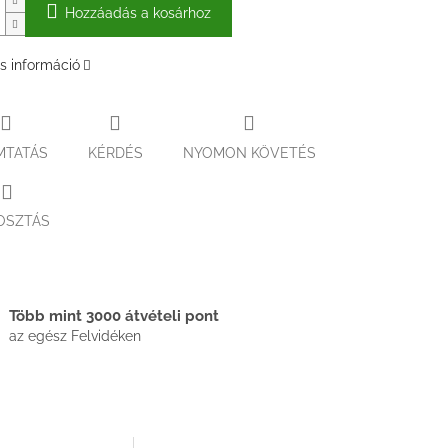
Hozzáadás a kosárhoz
s információ
MTATÁS
KÉRDÉS
NYOMON KÖVETÉS
OSZTÁS
Több mint 3000 átvételi pont
az egész Felvidéken