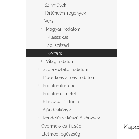
l
Színművek
Történelmi regények
Vers
Magyar irodalom
Klasszikus
20. század
Kortárs
Világirodalom
Szórakoztató irodalom
Riportkönyv, tényirodalom
Irodalomtörténet
Irodalomelmélet
Klasszika-filológia
Ajándékkönyv
Rendelésre készülő könyvek
Kapc
Gyermek- és ifjúsági
Életmód, egészség