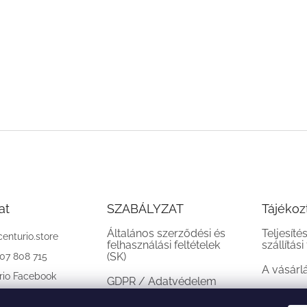
at
SZABÁLYZAT
Tájékoz
Általános szerződési és
Teljesíté
centurio.store
felhasználási feltételek
szállítási
(SK)
907 808 715
A vásárl
rio Facebook
GDPR / Adatvédelem
(SK)