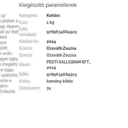
Kiegészítő paraméterek
 az
Kategória
:
Kortárs
 jeleket a
Súly
:
1 kg
 vagy éppen
EAN
r az élet:
9789634684923
vonalkód
:
dani
Kiadási év
:
2024
rsze
zött
Szerző
:
Ozsváth Zsuzsa
 erdő -
Szerző
:
Ozsváth Zsuzsa
gér rajta,
PESTI KALLIGRAM KFT.,
e megérti,
Kiadó
:
2024
a (1992,
ISBN
:
9789634684923
szerezte,
gezte a
Kötés
:
kemény kötés
almi-
Oldalszám
:
74
ző részek