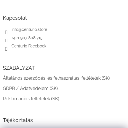
á
b
l
Kapcsolat
é
c
info
@
centurio.store
+421 907 808 715
Centurio Facebook
SZABÁLYZAT
Általános szerződési és felhasználási feltételek (SK)
GDPR / Adatvédelem (SK)
Reklamációs feltételek (SK)
Tájékoztatás