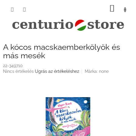
Ugrás
KOSÁ
a
fő
tartalomhoz
A kócos macskaemberkölyök és
más mesék
22-349710
A
Nincs értékelés
Ugrás az értékeléshez
Márka:
none
termék
átlagos
értékelése
5-
ből
0,0
csillag.