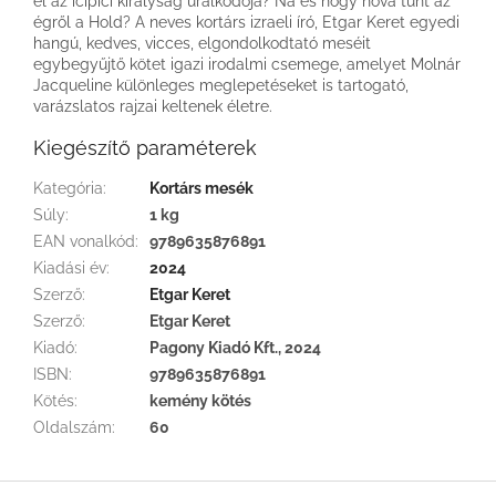
él az icipici királyság uralkodója? Na és hogy hova tűnt az
égről a Hold? A neves kortárs izraeli író, Etgar Keret egyedi
hangú, kedves, vicces, elgondolkodtató meséit
egybegyűjtő kötet igazi irodalmi csemege, amelyet Molnár
Jacqueline különleges meglepetéseket is tartogató,
varázslatos rajzai keltenek életre.
Kiegészítő paraméterek
Kategória
:
Kortárs mesék
Súly
:
1 kg
EAN vonalkód
:
9789635876891
Kiadási év
:
2024
Szerző
:
Etgar Keret
Szerző
:
Etgar Keret
Kiadó
:
Pagony Kiadó Kft., 2024
ISBN
:
9789635876891
Kötés
:
kemény kötés
Oldalszám
:
60
L