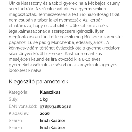
Ulrike kisasszony és a többi gyerek, ha a két bájos kislány
sem tud róla. A szüleik elváltak és a gyermekeiken
megosztoztak. Természetesen a feltűnő hasonlóság titkát
nem csupán a tábor lakói nyomozzák. Az ikerpár
elhatározza, hogy összebékítik szüleiket, erre a célra
legalkalmasabbnak a szerepcsere ígérkezik. Ilyen
megfontolások után Lotte érkezik meg Bécsbe a karmester
papához, Luise pedig Münchenbe, édesanyjához... A
könnyes-vidám történet évtizedek óta a gyermekirodalom
sikerkönyvei között szerepel. Kästner romantikus
meséjében kaland és líra ötvöződik; a 8-10 éves
gyermekolvasóknak - elsősorban kislányoknak - igényes
időtöltést kínálva.
Kiegészítő paraméterek
Kategória
:
Klasszikus
Súly
:
1 kg
EAN vonalkód
:
9789634862918
Kiadási év
:
2026
Szerző
:
Erich Kästner
Szerző
:
Erich Kästner