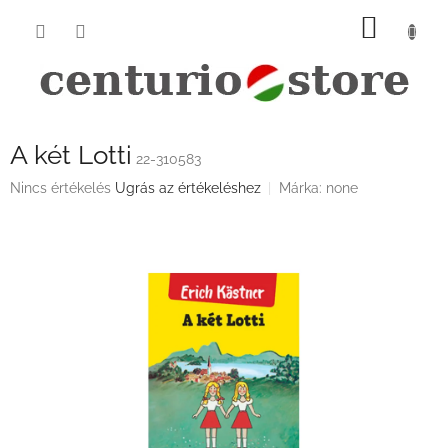
Ugrás
KOSÁ
a
fő
tartalomhoz
A két Lotti
22-310583
A
Nincs értékelés
Ugrás az értékeléshez
Márka:
none
termék
átlagos
értékelése
5-
ből
0,0
csillag.