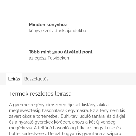
Minden könyvhöz
könyvjelzőt adunk ajándékba
Több mint 3000 átvételi pont
az egész Felvidéken
Leírás
Beszélgetés
Termék részletes leírása
A gyermekregény címszereplője két kislány, akik a
megtévesztésig hasonlítanak egymásra. Ez a tény nem kis
zavart okoz a történetbeli Bühl-tavi üdülő tanárai és diákjai
és a nyaraló gyerekek körében, ahova a két új vendég
megérkezik. A feltűnő hasonlóság titka az, hogy Luise és
Lotte ikertestvérek. De ezt hogyan is gyanítaná a szigorú