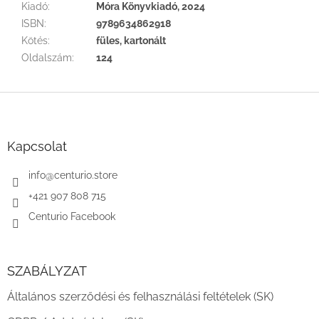
Kiadó
:
Móra Könyvkiadó, 2024
ISBN
:
9789634862918
Kötés
:
füles, kartonált
Oldalszám
:
124
L
á
b
l
Kapcsolat
é
c
info
@
centurio.store
+421 907 808 715
Centurio Facebook
SZABÁLYZAT
Általános szerződési és felhasználási feltételek (SK)