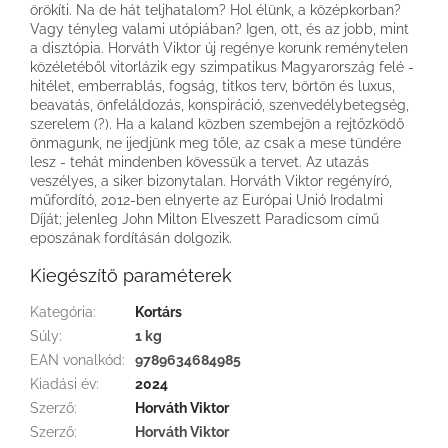
örökíti. Na de hát teljhatalom? Hol élünk, a középkorban?
Vagy tényleg valami utópiában? Igen, ott, és az jobb, mint
a disztópia. Horváth Viktor új regénye korunk reménytelen
közéletéből vitorlázik egy szimpatikus Magyarország felé -
hitélet, emberrablás, fogság, titkos terv, börtön és luxus,
beavatás, önfeláldozás, konspiráció, szenvedélybetegség,
szerelem (?). Ha a kaland közben szembejön a rejtőzködő
önmagunk, ne ijedjünk meg tőle, az csak a mese tündére
lesz - tehát mindenben kövessük a tervet. Az utazás
veszélyes, a siker bizonytalan. Horváth Viktor regényíró,
műfordító, 2012-ben elnyerte az Európai Unió Irodalmi
Díját; jelenleg John Milton Elveszett Paradicsom című
eposzának fordításán dolgozik.
Kiegészítő paraméterek
Kategória
:
Kortárs
Súly
:
1 kg
EAN vonalkód
:
9789634684985
Kiadási év
:
2024
Szerző
:
Horváth Viktor
Szerző
:
Horváth Viktor