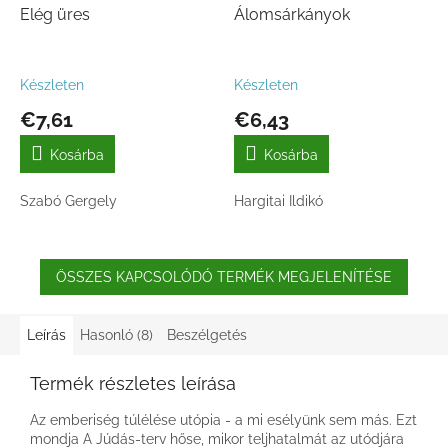
Elég üres
Álomsárkányok
Készleten
Készleten
€7,61
€6,43
Kosárba
Kosárba
Szabó Gergely
Hargitai Ildikó
ÖSSZES KAPCSOLÓDÓ TERMÉK MEGJELENÍTÉSE
Leírás
Hasonló (8)
Beszélgetés
Termék részletes leírása
Az emberiség túlélése utópia - a mi esélyünk sem más. Ezt
mondja A Júdás-terv hőse, mikor teljhatalmát az utódjára