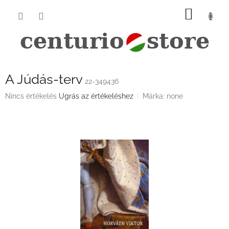
Ugrás
KOSÁ
a
fő
tartalomhoz
A Júdás-terv
22-349436
A
Nincs értékelés
Ugrás az értékeléshez
Márka:
none
termék
átlagos
értékelése
5-
ből
0,0
csillag.