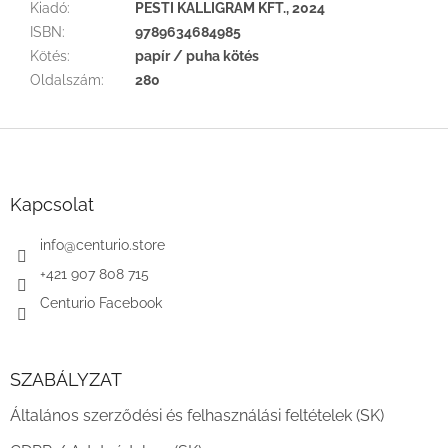
Kiadó
:
PESTI KALLIGRAM KFT., 2024
ISBN
:
9789634684985
Kötés
:
papír / puha kötés
Oldalszám
:
280
L
á
b
l
Kapcsolat
é
c
info
@
centurio.store
+421 907 808 715
Centurio Facebook
SZABÁLYZAT
Általános szerződési és felhasználási feltételek (SK)