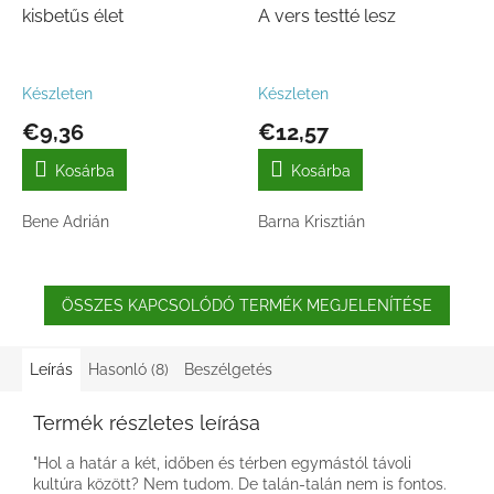
kisbetűs élet
A vers testté lesz
Készleten
Készleten
€9,36
€12,57
Kosárba
Kosárba
Bene Adrián
Barna Krisztián
ÖSSZES KAPCSOLÓDÓ TERMÉK MEGJELENÍTÉSE
Leírás
Hasonló (8)
Beszélgetés
Termék részletes leírása
"Hol a határ a két, időben és térben egymástól távoli
kultúra között? Nem tudom. De talán-talán nem is fontos.