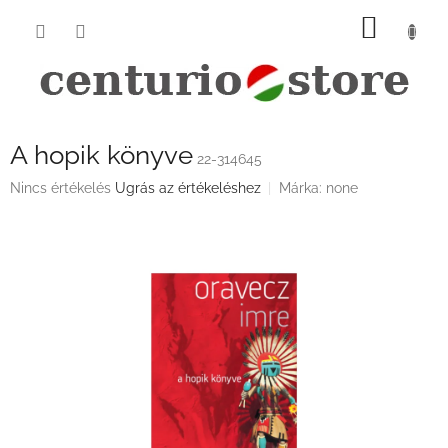
Ugrás
KOSÁ
a
fő
tartalomhoz
A hopik könyve
22-314645
A
Nincs értékelés
Ugrás az értékeléshez
Márka:
none
termék
átlagos
értékelése
5-
ből
0,0
csillag.