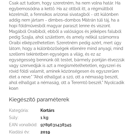
Csak azt tudom, hogy szeretném, ha nem volna határ. Ha
egybemosódna a kettő. Ha az ottból itt, a régmúltból
közelmúlt, a fennsíkos arizonai sivatagból - ott különben
addig nem jártam - dimbes-dombos Mátrán túli táj, ha a
hopi földművesből magyar paraszt lenne és viszont.
Magából Oraibiból, ebből a valóságos és jelképes faluból
pedig Szajla, ahol születtem, és amely nélkül számomra
Oraibi elképzelhetetlen. Szeretném pedig azért, mert úgy
látom, hogy a különbözőségek ellenére mind anyagi, mind
szellemi tekintetben egységes a világ, és ez az
egységesség bennünk ölt testet, bármely pontján élvezzük
vagy szenvedjük is azt a megismételhetetlen, egyszeri és
rövid földi valamit, aminek közönségesen és egyszerűen
élet a neve." "Ahol elhallgat a szó, ott a némaság beszél,
ahol elhallgat a némaság, ott a Teremtő beszél." Nyolcadik
koan
Kiegészítő paraméterek
Kategória
:
Kortárs
Súly
:
1 kg
EAN vonalkód
:
9789631438345
Kiadási év
:
2019