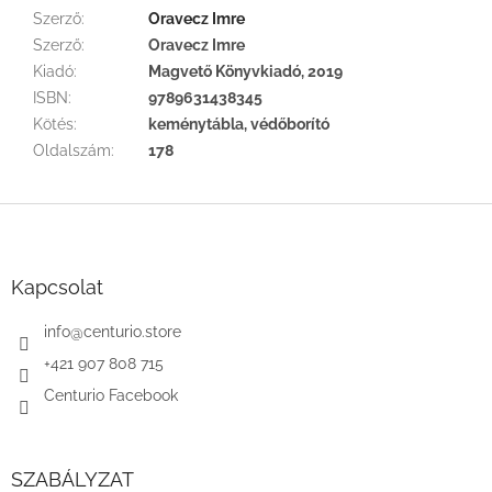
Szerző
:
Oravecz Imre
Szerző
:
Oravecz Imre
Kiadó
:
Magvető Könyvkiadó, 2019
ISBN
:
9789631438345
Kötés
:
keménytábla, védőborító
Oldalszám
:
178
L
á
b
l
Kapcsolat
é
c
info
@
centurio.store
+421 907 808 715
Centurio Facebook
SZABÁLYZAT