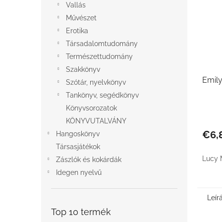
Vallás
Művészet
Erotika
Társadalomtudomány
Természettudomány
Szakkönyv
Emily
Szótár, nyelvkönyv
Tankönyv, segédkönyv
Könyvsorozatok
KÖNYVUTALVÁNY
€6,
Hangoskönyv
Társasjátékok
Lucy
Zászlók és kokárdák
Idegen nyelvű
Leír
Top 10 termék