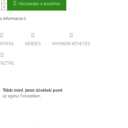
Hozzáadás a kosárhoz
s információ
MTATÁS
KÉRDÉS
NYOMON KÖVETÉS
OSZTÁS
Több mint 3000 átvételi pont
az egész Felvidéken