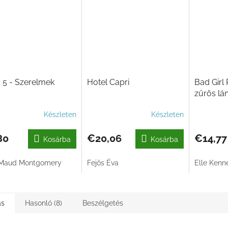
 5 - Szerelmek
Hotel Capri
Bad Girl 
zűrös lá
Készleten
Készleten
80
€20,06
€14,77
Kosárba
Kosárba
 Maud Montgomery
Fejős Éva
Elle Kenn
ás
Hasonló (8)
Beszélgetés