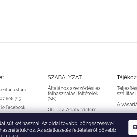
at
SZABÁLYZAT
Tájékoz
Általános szerződési és
Teljesíté
centurio.store
felhasználási feltételek
szállítási
(SK)
907 808 715
A vásárl
rio Facebook
GDPR / Adatvédelem
(SK)
al sütiket használ. Az oldal további böngészésével
Reklamációs feltételek
E
 használatukhoz. Az adatkezelés feltételeiről bővebb
(SK)
st
itt
talál.