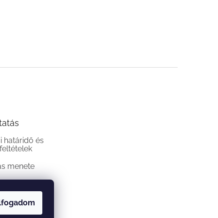
tatás
si határidő és
 feltételek
ás menete
lfogadom