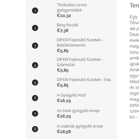
Ter
Titokzatos orosz
gyógymódok
€10,32
Egy 
Oliv
Bing focizik
aki 
€7,38
Dean
DIFER Fejlesztő füzetek -
évek
Betűfelismerés
még 
€5,85
tanu
amik
DIFER Fejlesztő füzetek -
újra
Számolás
Amik
€5,85
egym
DIFER Fejlesztő füzetek - Írás
titk
€5,85
és l
regé
A Gyógyító Kód
magá
€16,25
tört
Az ősök gyógyító ereje
szer
€16,25
író 
A csakrák gyógyító ereje
€18,58