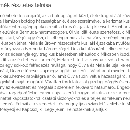
mék részletes leírása
nő hihetetlen erejéről, aki a boldogságért küzd, élete tragédiáját köv
ia Hamilton boldog házasságban él élete szerelmével, a karizmatikus
pilótaként magángépeken repíti a híres és gazdag klienseit. Azonban
 eltűnik a Bermuda-háromszögben, Olivia idilli élete szertefoszlik. M
ig kitart, végül úgy érzi, el kell engednie azt a halvány reményt, hogy
életben lehet. Melanie Brown részecskefizikus, aki éjszakába nyúlóa
lmányozza a Bermuda-háromszöget. De a kutatás iránti lelkesedése
or az édesanyja egy tragikus balesetben elhalálozik. Miközben küzd
indítsa az életét és a karrierjét, Melanie tiltott viszonyba kezd a terap
or egy sokkoló felfedezés rávilágít, hogy Olivia és Melanie útjai kere
ást, Dean eltűnése is új megvilágításba kerül... Váratlanul mindent f
ok kerülhetnek napvilágra arról, amit Olivia tudni vélt a házasságáról, a
eginkább saját magáról. Váratlan fordulatokkal gazdag, pörgős és é
ny az elveszített és megtalált szerelem felkavaró hatalmáról. Enged
val ragadjon! "MacLeannek újra sikerült nagyot alkotnia ezzel a me
énettel kapcsolatokról, családi viszonyokról és a teljes és félelem nélk
elemről. Felnyitja a szemedet... és megnyitja a szívedet." - Michelle 
- Mélyedj el! Kapcsolj ki! Légy jelen! Felnőtteknek ajánljuk!