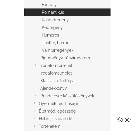
l
Fantasy
Romantikus
Kalandregény
Képregény
Humoros
Thriller, horror
Vámpírregények
Riportkönyv, tényirodalom
Irodalomtörténet
Irodalomelmélet
Klasszika-filológia
Ajándékkönyv
Rendelésre készülő könyvek
Gyermek- és ifjúsági
Életmód, egészség
Kapc
Hobbi, szabadidő
Történelem