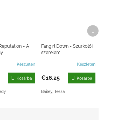
Következő
termék
Reputation - A
Fangirl Down - Szurkolói
ny
szerelem
Készleten
Készleten
€16,25
Kosárba
Kosárba
edy
Bailey, Tessa