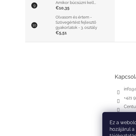
Amikor búcsúzni kell...
€10,35
Olvasom és értem -
Szövegértést fejlesztő
gyakorlatok - 3. osztály
€5,51
L
á
b
l
é
Kapcsol
c
info
@
+421 
Centu
Ez a webold
hozájárul a
tájékoztatá