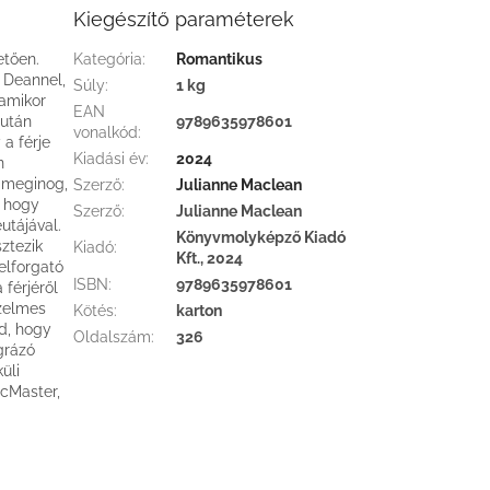
Kiegészítő paraméterek
etően.
Kategória
:
Romantikus
 Deannel,
Súly
:
1 kg
 amikor
EAN
iután
9789635978601
vonalkód
:
 a férje
Kiadási év
:
2024
n
 meginog,
Szerző
:
Julianne Maclean
, hogy
Szerző
:
Julianne Maclean
eutájával.
Könyvmolyképző Kiadó
sztezik
Kiadó
:
Kft., 2024
elforgató
ISBN
:
9789635978601
 férjéről
rzelmes
Kötés
:
karton
d, hogy
Oldalszám
:
326
grázó
üli
McMaster,