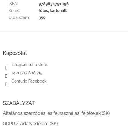
ISBN
:
9789634791096
Kötés
:
füles, kartonált
Oldalszám
:
350
L
á
b
l
Kapcsolat
é
c
info
@
centurio.store
+421 907 808 715
Centurio Facebook
SZABÁLYZAT
Általános szerződési és felhasználási feltételek (SK)
GDPR / Adatvédelem (SK)