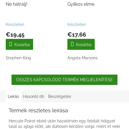
Ne hátrálj!
Gyilkos elme
Készleten
Készleten
€19,45
€17,66
Kosárba
Kosárba
Stephen King
Angela Marsons
ÖSSZES KAPCSOLÓDÓ TERMÉK MEGJELENÍTÉSE
Leírás
Hasonló (8)
Beszélgetés
Termék részletes leírása
Hercule Poirot ebéd után hazatérvén egy feldúlt hölgyet
talál az ajtaja előtt, aki dühösen kérdőre vonja: miért írt neki