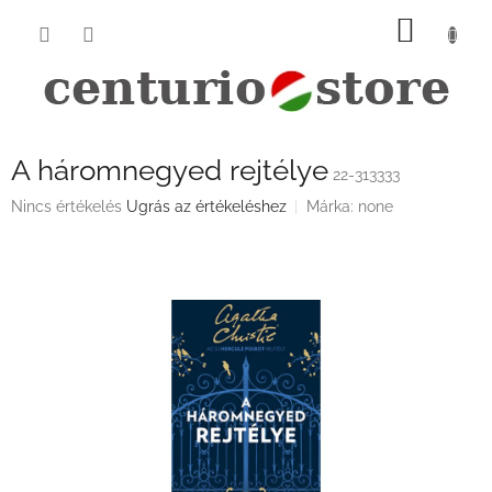
Ugrás
KOSÁ
a
fő
tartalomhoz
A háromnegyed rejtélye
22-313333
A
Nincs értékelés
Ugrás az értékeléshez
Márka:
none
termék
átlagos
értékelése
5-
ből
0,0
csillag.