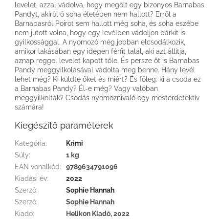
levelet, azzal vádolva, hogy megölt egy bizonyos Barnabas
Pandyt, akiről ő soha életében nem hallott? Erről a
Barnabasról Poirot sem hallott még soha, és soha eszébe
nem jutott volna, hogy egy levélben vádoljon bárkit is
gyilkossággal. A nyomozó még jobban elcsodálkozik,
amikor lakásában egy idegen férfit talál, aki azt állítja,
aznap reggel levelet kapott tőle. És persze őt is Barnabas
Pandy meggyilkolásával vádolta meg benne. Hány levél
lehet még? Ki küldte őket és miért? És főleg: ki a csoda ez
a Barnabas Pandy? Él-e még? Vagy valóban
meggyilkolták? Csodás nyomoznivaló egy mesterdetektív
számára!
Kiegészítő paraméterek
Kategória
:
Krimi
Súly
:
1 kg
EAN vonalkód
:
9789634791096
Kiadási év
:
2022
Szerző
:
Sophie Hannah
Szerző
:
Sophie Hannah
Kiadó
:
Helikon Kiadó, 2022