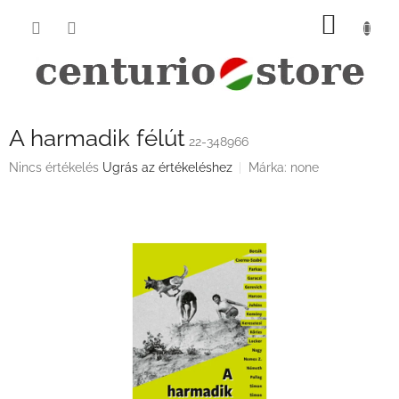
Ugrás
KOSÁ
a
fő
tartalomhoz
A harmadik félút
22-348966
A
Nincs értékelés
Ugrás az értékeléshez
Márka:
none
termék
átlagos
értékelése
5-
ből
0,0
csillag.