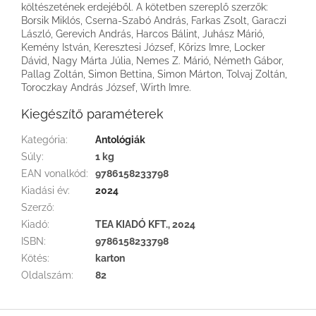
költészetének erdejéből. A kötetben szereplő szerzők:
Borsik Miklós, Cserna-Szabó András, Farkas Zsolt, Garaczi
László, Gerevich András, Harcos Bálint, Juhász Márió,
Kemény István, Keresztesi József, Kőrizs Imre, Locker
Dávid, Nagy Márta Júlia, Nemes Z. Márió, Németh Gábor,
Pallag Zoltán, Simon Bettina, Simon Márton, Tolvaj Zoltán,
Toroczkay András József, Wirth Imre.
Kiegészítő paraméterek
Kategória
:
Antológiák
Súly
:
1 kg
EAN vonalkód
:
9786158233798
Kiadási év
:
2024
Szerző
:
Kiadó
:
TEA KIADÓ KFT., 2024
ISBN
:
9786158233798
Kötés
:
karton
Oldalszám
:
82