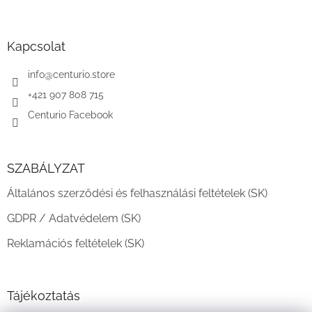
L
á
b
l
Kapcsolat
é
c
info
@
centurio.store
+421 907 808 715
Centurio Facebook
SZABÁLYZAT
Általános szerződési és felhasználási feltételek (SK)
GDPR / Adatvédelem (SK)
Reklamációs feltételek (SK)
Tájékoztatás