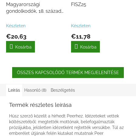
Magyarországi
FISZ25
gondolkodók, 18. század
Bölcsészettudományok,
II.
Készleten
Készleten
€20,63
€11,78
Kosárba
Kosárba
ÖSSZES KAPCSOLÓDÓ TERMÉK MEGJELENÍTÉSE
Leírás
Hasonló (8)
Beszélgetés
Termék részletes leírása
Húsz szerző közelít a hírhedt Peerhez. Idézeteket vettek
költészetéből: megtették mottónak, belefogalmazták
prózájukba, jelöletlen idézetként rejtették versükbe. Túl az
emberélet útjának felén kiutakat mutatnak Peer