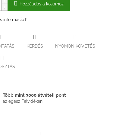
Hozzáadás a kosárhoz
s információ
MTATÁS
KÉRDÉS
NYOMON KÖVETÉS
OSZTÁS
Több mint 3000 átvételi pont
az egész Felvidéken