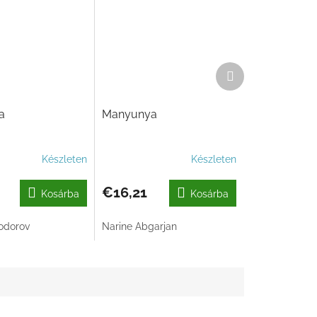
Következő
termék
a
Manyunya
Készleten
Készleten
€16,21
Kosárba
Kosárba
Todorov
Narine Abgarjan