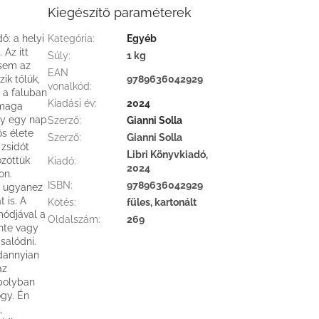
Kiegészítő paraméterek
ő: a helyi
Kategória
:
Egyéb
 Az itt
Súly
:
1 kg
 sem az
EAN
ik tőlük,
9789636042929
vonalkód
:
e a faluban
Kiadási év
:
2024
 maga
ogy egy nap
Szerző
:
Gianni Solla
ös élete
Szerző
:
Gianni Solla
 zsidót
Libri Könyvkiadó,
zöttük
Kiadó
:
2024
on.
ISBN
:
9789636042929
m ugyanez
 is. A
Kötés
:
füles, kartonált
módjával a
Oldalszám
:
269
ante vagy
salódni.
ndannyian
az
ápolyban
ogy. Én
,