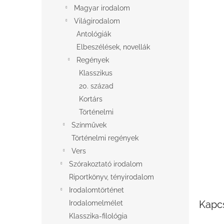
l
Magyar irodalom
Világirodalom
Antológiák
Elbeszélések, novellák
Regények
Klasszikus
20. század
Kortárs
Történelmi
Színművek
Történelmi regények
Vers
Szórakoztató irodalom
Riportkönyv, tényirodalom
Irodalomtörténet
Kapc
Irodalomelmélet
Klasszika-filológia