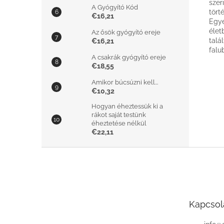
szer
A Gyógyító Kód
tört
€16,21
Egye
élet
Az ősök gyógyító ereje
talá
€16,21
falu
A csakrák gyógyító ereje
€18,55
Amikor búcsúzni kell...
€10,32
Hogyan éheztessük ki a
rákot saját testünk
éheztetése nélkül
€22,11
L
á
b
l
é
Kapcsol
c