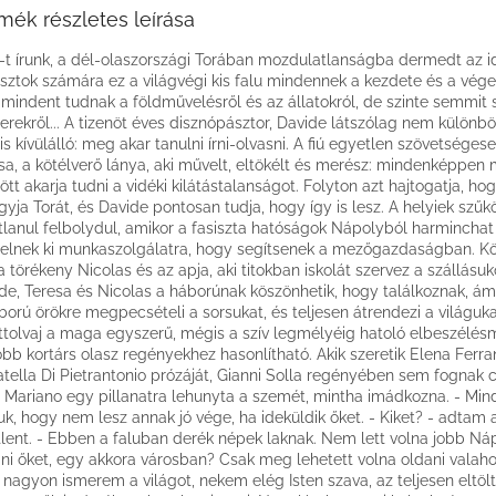
mék részletes leírása
-t írunk, a dél-olaszországi Torában mozdulatlanságba dermedt az id
sztok számára ez a világvégi kis falu mindennek a kezdete és a vége.
 mindent tudnak a földművelésről és az állatokról, de szinte semmit
rekről... A tizenöt éves disznópásztor, Davide látszólag nem különböz
s kívülálló: meg akar tanulni írni-olvasni. A fiú egyetlen szövetséges
sa, a kötélverő lánya, aki művelt, eltökélt és merész: mindenképpen
tt akarja tudni a vidéki kilátástalanságot. Folyton azt hajtogatja, h
gyja Torát, és Davide pontosan tudja, hogy így is lesz. A helyiek szűk
tlanul felbolydul, amikor a fasiszta hatóságok Nápolyból harminchat
elnek ki munkaszolgálatra, hogy segítsenek a mezőgazdaságban. Kö
a törékeny Nicolas és az apja, aki titokban iskolát szervez a szállásuk
de, Teresa és Nicolas a háborúnak köszönhetik, hogy találkoznak, á
ború örökre megpecsételi a sorsukat, és teljesen átrendezi a világukat
ttolvaj a maga egyszerű, mégis a szív legmélyéig hatoló elbeszélés
obb kortárs olasz regényekhez hasonlítható. Akik szeretik Elena Ferr
tella Di Pietrantonio prózáját, Gianni Solla regényében sem fognak c
 Mariano egy pillanatra lehunyta a szemét, mintha imádkozna. - Mi
uk, hogy nem lesz annak jó vége, ha ideküldik őket. - Kiket? - adtam 
tlent. - Ebben a faluban derék népek laknak. Nem lett volna jobb N
ani őket, egy akkora városban? Csak meg lehetett volna oldani valah
nagyon ismerem a világot, nekem elég Isten szava, az teljesen eltölt