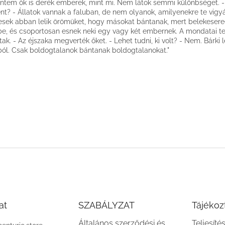
intem ők is derék emberek, mint mi. Nem látok semmi különbséget. -
ént? - Állatok vannak a faluban, de nem olyanok, amilyenekre te vigyá
sek abban lelik örömüket, hogy másokat bántanak, mert belekesere
be, és csoportosan esnek neki egy vagy két embernek. A mondatai te
ltak. - Az éjszaka megverték őket. - Lehet tudni, ki volt? - Nem. Bárki 
ból. Csak boldogtalanok bántanak boldogtalanokat."
at
SZABÁLYZAT
Tájékoz
Általános szerződési és
Teljesíté