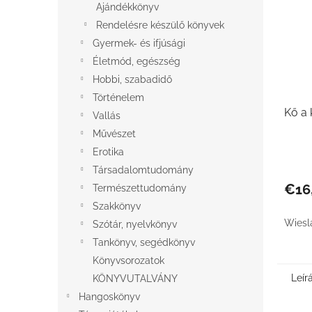
Ajándékkönyv
Rendelésre készülő könyvek
Gyermek- és ifjúsági
Életmód, egészség
Hobbi, szabadidő
Történelem
Kő a
Vallás
Művészet
Erotika
Társadalomtudomány
€16
Természettudomány
Szakkönyv
Wiesl
Szótár, nyelvkönyv
Tankönyv, segédkönyv
Könyvsorozatok
Leír
KÖNYVUTALVÁNY
Hangoskönyv