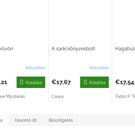
 kövön
A sarki könyvesbolt
Hagabul
Készleten
Készleten
,21
€17,67
€17,54
Kosárba
Kosárba
aw Mysliwski
Casey
Todor P. 
ás
Hasonló (8)
Beszélgetés