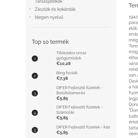
Társasjátékok
Ter
Zászlók és kokárdák
1942
Idegen nyelvű
para
élők
embe
mégi
Top 10 termék
Tere
mögö
Titokzatos orosz
elha
gyógymódok
€10,28
vára
rend
Bing focizik
van 
€7,38
Davi
a há
DIFER Fejlesztő füzetek -
füze
Betűfelismerés
€5,85
legj
Dona
DIFER Fejlesztő füzetek -
"Don
Számolás
tudt
€5,85
érte
DIFER Fejlesztő füzetek - Írás
tart
€5,85
nem 