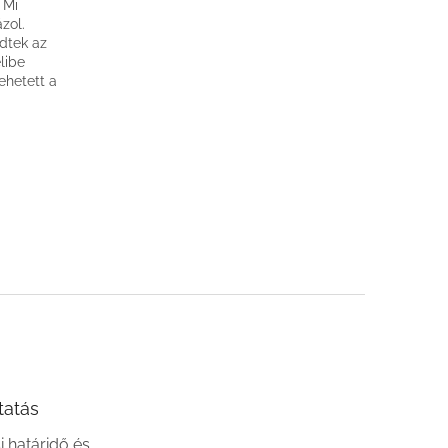
 Mi
zol.
dtek az
libe
lehetett a
tatás
si határidő és