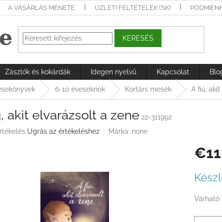
A VÁSÁRLÁS MENETE
ÜZLETI FELTÉTELEK (SK)
PODMIEN
KERESÉS
Zászlók és kokárdák
Idegen nyelvű
Kapcsolat
Blo
sekönyvek
6-10 éveseknek
Kortárs mesék
A fiú, aki
ú, akit elvarázsolt a zene
22-311992
rtékelés
Ugrás az értékeléshez
Márka:
none
€11
ése
Egységá
Készl
Várható 