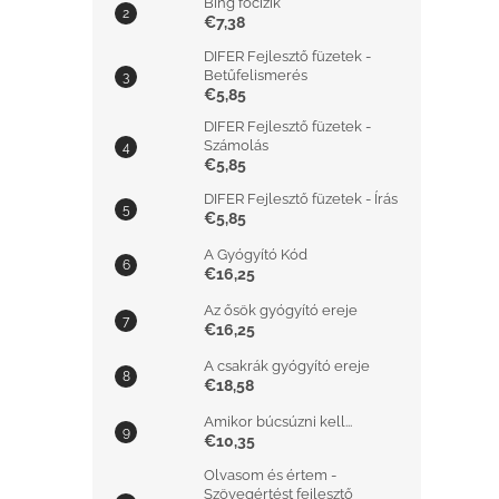
Bing focizik
€7,38
DIFER Fejlesztő füzetek -
Betűfelismerés
€5,85
DIFER Fejlesztő füzetek -
Számolás
€5,85
DIFER Fejlesztő füzetek - Írás
€5,85
A Gyógyító Kód
€16,25
Az ősök gyógyító ereje
€16,25
A csakrák gyógyító ereje
€18,58
Amikor búcsúzni kell...
€10,35
Olvasom és értem -
Szövegértést fejlesztő