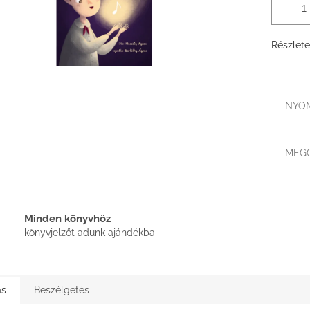
Részlete
NYO
MEG
Minden könyvhöz
könyvjelzőt adunk ajándékba
ás
Beszélgetés