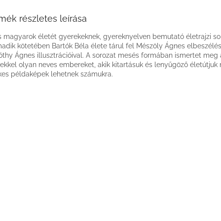
mék részletes leírása
s magyarok életét gyerekeknek, gyereknyelven bemutató életrajzi s
adik kötetében Bartók Béla élete tárul fel Mészöly Ágnes elbeszélé
óthy Ágnes illusztrációival. A sorozat mesés formában ismertet meg 
ekkel olyan neves embereket, akik kitartásuk és lenyűgöző életútjuk 
kes példaképek lehetnek számukra.