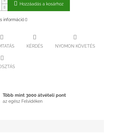
Hozzáadás a kosárhoz
s információ
MTATÁS
KÉRDÉS
NYOMON KÖVETÉS
OSZTÁS
Több mint 3000 átvételi pont
az egész Felvidéken