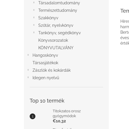
Társadalomtudomány
Ter
Természettudomány
Szakkönyv
Híre
Szótár, nyelvkönyv
harm
Bert
Tankönyv, segédkönyv
éves
Könyvsorozatok
érté
KÖNYVUTALVÁNY
Hangoskönyv
Társasjátékok
Zászlók és kokárdák
Idegen nyelvű
Top 10 termék
Titokzatos orosz
gyógymódok
€10,32