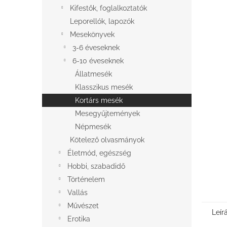
l
Kifestők, foglalkoztatók
Leporellók, lapozók
Mesekönyvek
3-6 éveseknek
6-10 éveseknek
Állatmesék
Klasszikus mesék
Kortárs mesék
Mesegyűjtemények
Népmesék
Kötelező olvasmányok
Életmód, egészség
Hobbi, szabadidő
Történelem
Vallás
Művészet
Leír
Erotika