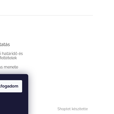
tatás
si határidő és
 feltételek
ás menete
lfogadom
Shoptet készítette