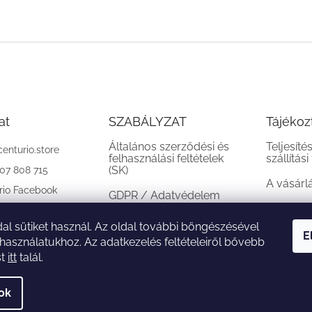
at
SZABÁLYZAT
Tájékoz
Általános szerződési és
Teljesíté
centurio.store
felhasználási feltételek
szállítási
(SK)
907 808 715
A vásárl
rio Facebook
GDPR / Adatvédelem
(SK)
al sütiket használ. Az oldal további böngészésével
Reklamációs feltételek
E
 használatukhoz. Az adatkezelés feltételeiről bővebb
(SK)
st
itt
talál.
sok