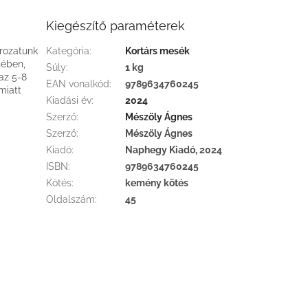
Kiegészítő paraméterek
orozatunk
Kategória
:
Kortárs mesék
sében,
Súly
:
1 kg
az 5-8
EAN vonalkód
:
9789634760245
miatt
Kiadási év
:
2024
Szerző
:
Mészöly Ágnes
Szerző
:
Mészöly Ágnes
Kiadó
:
Naphegy Kiadó, 2024
ISBN
:
9789634760245
Kötés
:
kemény kötés
Oldalszám
:
45