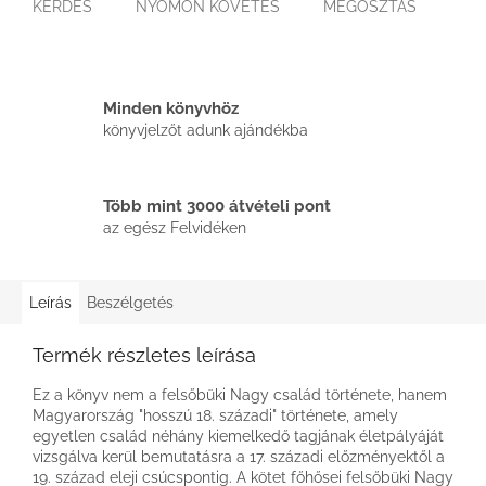
KÉRDÉS
NYOMON KÖVETÉS
MEGOSZTÁS
Minden könyvhöz
könyvjelzőt adunk ajándékba
Több mint 3000 átvételi pont
az egész Felvidéken
Leírás
Beszélgetés
Termék részletes leírása
Ez a könyv nem a felsőbüki Nagy család története, hanem
Magyarország "hosszú 18. századi" története, amely
egyetlen család néhány kiemelkedő tagjának életpályáját
vizsgálva kerül bemutatásra a 17. századi előzményektől a
19. század eleji csúcspontig. A kötet főhősei felsőbüki Nagy