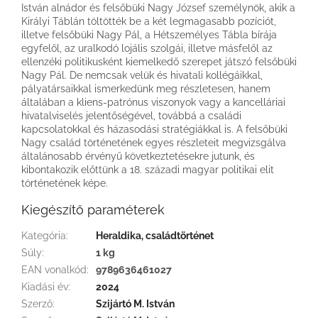
István alnádor és felsőbüki Nagy József személynök, akik a
Királyi Táblán töltötték be a két legmagasabb pozíciót,
illetve felsőbüki Nagy Pál, a Hétszemélyes Tábla bírája
egyfelől, az uralkodó lojális szolgái, illetve másfelől az
ellenzéki politikusként kiemelkedő szerepet játszó felsőbüki
Nagy Pál. De nemcsak velük és hivatali kollégáikkal,
pályatársaikkal ismerkedünk meg részletesen, hanem
általában a kliens-patrónus viszonyok vagy a kancelláriai
hivatalviselés jelentőségével, továbbá a családi
kapcsolatokkal és házasodási stratégiákkal is. A felsőbüki
Nagy család történetének egyes részleteit megvizsgálva
általánosabb érvényű következtetésekre jutunk, és
kibontakozik előttünk a 18. századi magyar politikai elit
történetének képe.
Kiegészítő paraméterek
Kategória
:
Heraldika, családtörténet
Súly
:
1 kg
EAN vonalkód
:
9789636461027
Kiadási év
:
2024
Szerző
:
Szijártó M. István