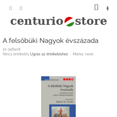
Ugrás
KOSÁ
a
fő
tartalomhoz
A felsőbüki Nagyok évszázada
22-348408
A
Nincs értékelés
Ugrás az értékeléshez
Márka:
none
termék
átlagos
értékelése
5-
ből
0,0
csillag.