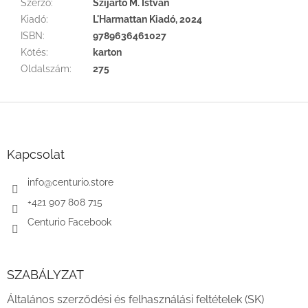
Szerző
:
Szijártó M. István
Kiadó
:
L'Harmattan Kiadó, 2024
ISBN
:
9789636461027
Kötés
:
karton
Oldalszám
:
275
L
á
b
l
Kapcsolat
é
c
info
@
centurio.store
+421 907 808 715
Centurio Facebook
SZABÁLYZAT
Általános szerződési és felhasználási feltételek (SK)