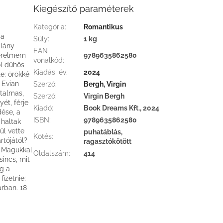
Kiegészítő paraméterek
Kategória
:
Romantikus
 a
Súly
:
1 kg
ylány
EAN
zerelmem
9789635862580
vonalkód
:
ol dühös
Kiadási év
:
2024
te: örökké
 Evian
Szerző
:
Bergh, Virgin
atalmas,
Szerző
:
Virgin Bergh
ét, férje
Kiadó
:
Book Dreams Kft., 2024
dése, a
ISBN
:
9789635862580
 haltak
ül vette
puhatáblás,
Kötés
:
rtójától?
ragasztókötött
. Magukkal
Oldalszám
:
414
sincs, mit
íg a
izetnie:
árban. 18