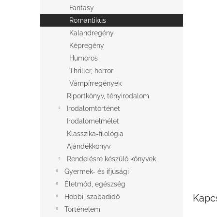
l
Fantasy
Romantikus
Kalandregény
Képregény
Humoros
Thriller, horror
Vámpírregények
Riportkönyv, tényirodalom
Irodalomtörténet
Irodalomelmélet
Klasszika-filológia
Ajándékkönyv
Rendelésre készülő könyvek
Gyermek- és ifjúsági
Életmód, egészség
Kapc
Hobbi, szabadidő
Történelem