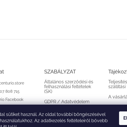
at
SZABÁLYZAT
Tájékoz
Általános szerződési és
Teljesíté
centurio.store
felhasználási feltételek
szállítási
(SK)
907 808 715
A vásárl
rio Facebook
GDPR / Adatvédelem
(SK)
al sütiket használ. Az oldal további böngészésével
Reklamációs feltételek
E
 használatukhoz. Az adatkezelés feltételeiről bővebb
(SK)
st
itt
talál.