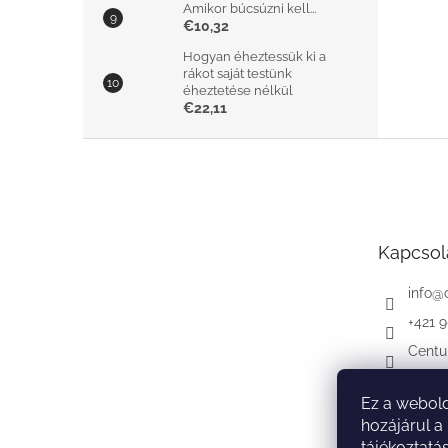
Amikor búcsúzni kell...
€10,32
Hogyan éheztessük ki a
rákot saját testünk
éheztetése nélkül
€22,11
L
á
b
l
é
Kapcsol
c
info
@
+421 
Centu
Ez a webold
hozájárul a
tájékoztatá