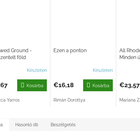
owed Ground -
Ezen a ponton
All Rhod
entelt föld
Minden ú
Készleten
Készleten
,67
€16,18
€23,57
Kosárba
Kosárba
ca Yarros
Rimán Dorottya
Mariana Z
ás
Hasonló (8)
Beszélgetés