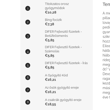
Ter
Titokzatos orosz
gyógymódok
€10,28
A me
pill
Bing focizik
lova
€7,38
pedi
DIFER Fejlesztő füzetek -
gyar
Betűfelismerés
szik
€5,85
hozz
Eile
DIFER Fejlesztő füzetek -
hátb
Számolás
hiáb
€5,85
ride
DIFER Fejlesztő füzetek - Írás
meg 
€5,85
őt? 
Devo
A Gyógyító Kód
raga
€16,21
kezd
Az ősök gyógyító ereje
mási
€16,21
meg 
éve 
A csakrák gyógyító ereje
€18,55