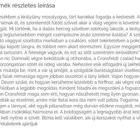
mék részletes leírása
sékben a királylány mosolyogva, tárt karokkal fogadja a kedvesét. A
anatnak él, és szerelemtől fűtött szívvel akár a világ végére is követné
gját. Mi történik, ha a daliás herceg szívében sötétség lakozik, a királ
g legszívesebben mérget csempészne áruló szerelme italába? A s
ló vággyal szorította markában a csuklóm, sötét tekintetében a pok
rája kapott lángra, és többet nem akart elereszteni. Egyszer megígér
á tartozom. A felesége vagyok, és ezt az időt szeretném lerövidíteni."
an nic Domnaill végre beköltözik új otthonába, a Cronsfeldt család h
orzongatóan sötét és rideg várába. Nehezére esik elfogadni új lakhely
a mutatja be, mint a vár új úrnőjét, a szolgálók barátságtalan viselke
g falak némasága egyre jobban összetöri a lány lelkét. Vajon hogyan
Devon szülei, és hogyan kerülhetne közelebb a férfihoz, aki végre nő
Valóban a legjobb megoldás mindent feladni és megszökni a fogvata
n Cronsfeldt maga sem érti, hogyan nősülhetett meg ilyen gyorsan
dták az érzelmei, amire már fiatal kora óta nem volt példa. Fogalma 
jen a lánnyal, akit egyik pillanatban még durván ellökne magától, m
kban csókokkal halmozna el. A boldogságért a legnagyobb árat kell f
kell nyitnia a szívét. Bíznia kell valakiben, aki új korszakot nyithat a v
felülieknek ajánljuk