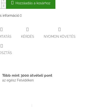
Hozzáadás a kosárhoz
s információ
MTATÁS
KÉRDÉS
NYOMON KÖVETÉS
OSZTÁS
Több mint 3000 átvételi pont
az egész Felvidéken