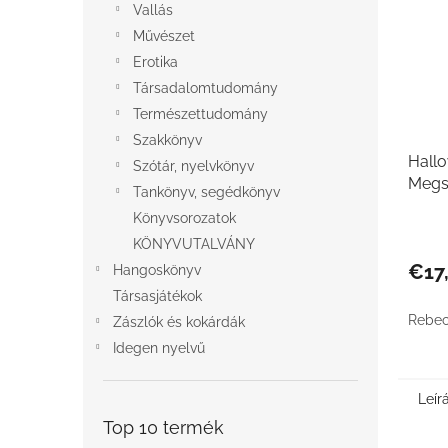
Vallás
Művészet
Erotika
Társadalomtudomány
Természettudomány
Szakkönyv
Hall
Szótár, nyelvkönyv
Megsz
Tankönyv, segédkönyv
Könyvsorozatok
KÖNYVUTALVÁNY
€17
Hangoskönyv
Társasjátékok
Rebec
Zászlók és kokárdák
Idegen nyelvű
Leír
Top 10 termék