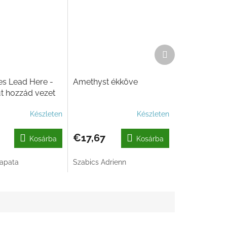
Következő
termék
es Lead Here -
Amethyst ékköve
t hozzád vezet
Készleten
Készleten
€17,67
Kosárba
Kosárba
apata
Szabics Adrienn