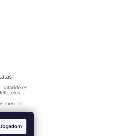
tatás
si határidő és
 feltételek
ás menete
lfogadom