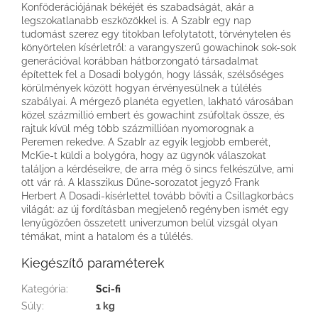
Konföderációjának békéjét és szabadságát, akár a
legszokatlanabb eszközökkel is. A SzabIr egy nap
tudomást szerez egy titokban lefolytatott, törvénytelen és
könyörtelen kísérletről: a varangyszerű gowachinok sok-sok
generációval korábban hátborzongató társadalmat
építettek fel a Dosadi bolygón, hogy lássák, szélsőséges
körülmények között hogyan érvényesülnek a túlélés
szabályai. A mérgező planéta egyetlen, lakható városában
közel százmillió embert és gowachint zsúfoltak össze, és
rajtuk kívül még több százmillióan nyomorognak a
Peremen rekedve. A SzabIr az egyik legjobb emberét,
McKie-t küldi a bolygóra, hogy az ügynök válaszokat
találjon a kérdéseikre, de arra még ő sincs felkészülve, ami
ott vár rá. A klasszikus Dűne-sorozatot jegyző Frank
Herbert A Dosadi-kísérlettel tovább bővíti a Csillagkorbács
világát: az új fordításban megjelenő regényben ismét egy
lenyűgözően összetett univerzumon belül vizsgál olyan
témákat, mint a hatalom és a túlélés.
Kiegészítő paraméterek
Kategória
:
Sci-fi
Súly
:
1 kg