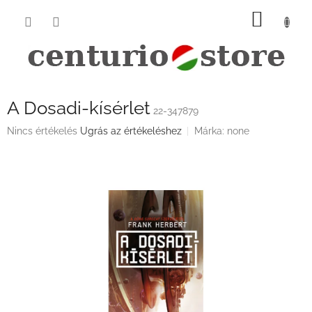
Ugrás
KOSÁ
a
fő
tartalomhoz
A Dosadi-kísérlet
22-347879
A
Nincs értékelés
Ugrás az értékeléshez
Márka:
none
termék
átlagos
értékelése
5-
ből
0,0
csillag.