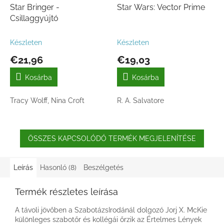
Star Bringer -
Star Wars: Vector Prime
Csillaggyújtó
Készleten
Készleten
€21,96
€19,03
Kosárba
Kosárba
Tracy Wolff, Nina Croft
R. A. Salvatore
ÖSSZES KAPCSOLÓDÓ TERMÉK MEGJELENÍTÉSE
Leírás
Hasonló (8)
Beszélgetés
Termék részletes leírása
A távoli jövőben a SzabotázsIrodánál dolgozó Jorj X. McKie
különleges szabotőr és kollégái őrzik az Értelmes Lények