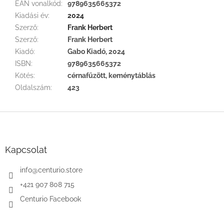
EAN vonalkód
:
9789635665372
Kiadási év
:
2024
Szerző
:
Frank Herbert
Szerző
:
Frank Herbert
Kiadó
:
Gabo Kiadó, 2024
ISBN
:
9789635665372
Kötés
:
cérnafűzött, keménytáblás
Oldalszám
:
423
L
á
b
l
Kapcsolat
é
c
info
@
centurio.store
+421 907 808 715
Centurio Facebook